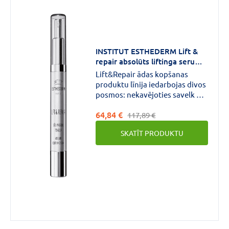
INSTITUT ESTHEDERM Lift &
repair absolūts liftinga serums
30 ml
Lift&Repair ādas kopšanas
produktu līnija iedarbojas divos
posmos: nekavējoties savelk un
izlīdzina ādas mikroreljefu, dziļi
64,84 €
atjauno ādas struktūru un
117,89 €
nostiprina ādu. Augsti
SKATĪT PRODUKTU
koncentrēts, spēcīgas
iedarbības ādas kopšanas
līdzeklis, kas acumirklī tonizē un
savelk ādu.