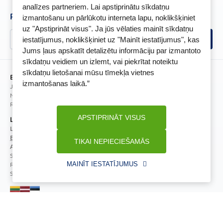
BENU karte
Privātuma politika
analīzes partneriem. Lai apstiprinātu sīkdatņu
Senioru priekšrocības
Piesakies un esi pirmais, kas uzzina BENU jaunumus!
izmantošanu un pārlūkotu interneta lapu, noklikšķiniet
Sīkfailu politika
uz "Apstiprināt visus". Ja jūs vēlaties mainīt sīkdatņu
Īpašās priekšrocības
Videonovērošanas politika
iestatījumus, noklikšķiniet uz "Mainīt iestatījumus", kas
BENU lietotne
Jums ļaus apskatīt detalizētu informāciju par izmantoto
BENU lojalitātes programmas noteikumi
sīkdatņu veidiem un izlemt, vai piekrītat noteiktu
sīkdatņu lietošanai mūsu tīmekļa vietnes
BENU Aptieka Latvija, SIA
izmantošanas laikā.”
Juridiskā adrese / Faktiskā adrese:
Noliktavu iela 5, Dreiliņi, Stopiņu novads, LV-2130
Reģistrācijas Nr.: 40003252167
APSTIPRINĀT VISUS
Licence
Licences numurs:
A00010
E-aptiekas kontakti
TIKAI NEPIECIEŠAMĀS
Aptiekas vadītāja:
Sertificēta farmaceite: Jeļena Gončarova
Reģistrācijas Nr.: F-0834
MAINĪT IESTATĪJUMUS
Sertifikāta Nr.: 092.2020