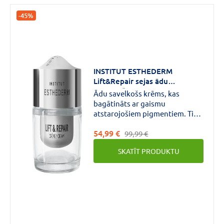
-45%
INSTITUT ESTHEDERM
Lift&Repair sejas ādu
izlīdzinošs krēms 50 ml
Ādu savelkošs krēms, kas
bagātināts ar gaismu
atstarojošiem pigmentiem. Tiek
panākts liftinga efekts un sejas
54,99 €
ovāls nostiprinās. Atjauno ādas
99,99 €
blīvumu un sejas kontūras.
SKATĪT PRODUKTU