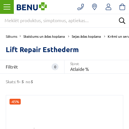
Filtrēt
Noņemt
filtrus
Kategorijas
E
Skaistums un ādas kopšana
Sejas ādas kopšana
Krēmi un ser
Sākums
-
APTIEKA
Lift Repair Esthederm
(5)
Sejas
Šķirot:
Filtrēt
0
ādas
Atlaide %
kopšana
(5)
Skats:
1-
5
no
5
Skaistums
un
ādas
-45%
kopšana
(5)
VAIRĀK