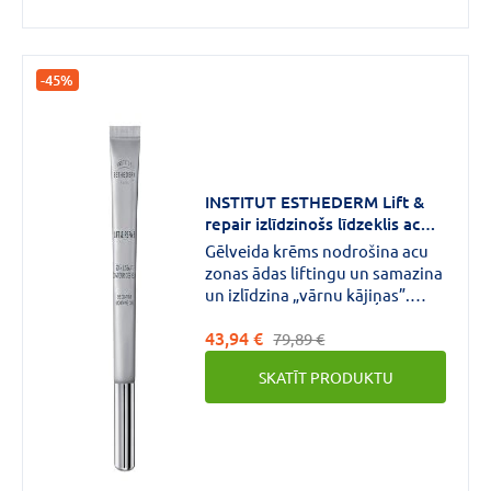
-45%
INSTITUT ESTHEDERM Lift &
repair izlīdzinošs līdzeklis acu
zonai 15 ml
Gēlveida krēms nodrošina acu
zonas ādas liftingu un samazina
un izlīdzina „vārnu kājiņas”.
Novērš noguruma pazīmes.
43,94 €
79,89 €
SKATĪT PRODUKTU