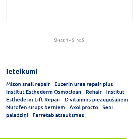
Skats:
1 -
5
no
5
Ieteikumi
Mizon snail repair
Eucerin urea repair plus
Institut Esthederm Osmoclean
Rehair
Institut
Esthederm Lift Repair
D vitamīns pieaugušajiem
Nurofen sīrups bērniem
Axol procto
Seni
paladziņi
Ferretab atsauksmes