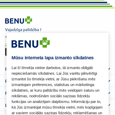
Vajadzīga palīdzība ?
+37125621621
eaptieka@benu.lv
I-V 9.00–17.00
BENU karte
Mūsu interneta lapa izmanto sīkdatnes
Lai šī tīmekļa vietne darbotos, tā izmanto obligāti
Par mums
nepieciešamās sīkdatnes. Lai Jūs varētu pilnvērtīgi
izmantot šo tīmekļa vietni, ar Jūsu piekrišanu mēs
Par BENU
Palīdzība un informācija
izmantojam preferences, statiskas un mārketinga
Benu Blogs
sīkdatnes, ar kuru palīdzību mēs veidojam saturu un
BENU Aptieka kontakti
Noteikumi
Aptiekas
reklāmas, nodrošinām sociālo saziņas līdzekļu
Piegāde
funkcijas un analizējam datplūsmu. Informāciju par to,
Lietošanas noteikumi
Lojalitātes programma
Biežāk uzdotie jautājumi
kā Jūs izmantojat mūsu tīmekļa vietni, mēs kopīgojam
Atteikuma tiesību veidlapa
ar saviem sociālās saziņas līdzekļu, reklamēšanas un
Kā iepirkties