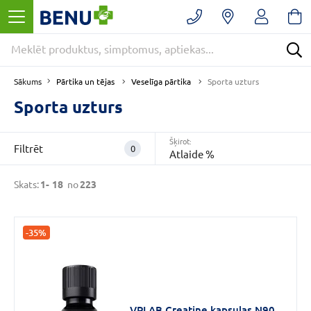
Filtrēt
Noņemt
filtrus
Kategorijas
Pārtika un tējas
Veselīga pārtika
Sākums
Sporta uzturs
Sporta uzturs
E
-
Šķirot:
Filtrēt
0
Atlaide %
APTIEKA
(223)
Skats:
1-
18
no
223
Uztura
bagātinātāji
(140)
-35%
Sports
un
aktīva
atpūta
(81)
VPLAB Creatine kapsulas N90