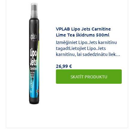
VPLAB Lipo Jets Carnitine
Lime Tea škidrums 500ml
Izmēģiniet Lipo.Jets karnitīnu
tagad!Lietojiet Lipo.Jets
karnitīnu, lai sadedzinātu liekos
taukus!
26,99 €
SKATĪT PRODUKTU