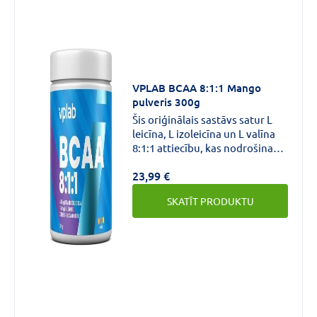
VPLAB BCAA 8:1:1 Mango
pulveris 300g
Šis oriģinālais sastāvs satur L
leicīna, L izoleicīna un L valīna
8:1:1 attiecību, kas nodrošina
ideālu veiktspēju.Aminoskābju
23,99 €
sazarotās ķēdes kompleksi, kā
arī 6300 mg ultramikronizētu
SKATĪT PRODUKTU
BCAA un 1845 mg augstākās
kvalitātes L glutamīna katrā
porcijā nozīmē pilnīgu muskuļu
veidošanas savienojumu
piedāvājumu, kas nepieciešami
Jūsu organismam, lai sasniegtu
labāko rezultātu.