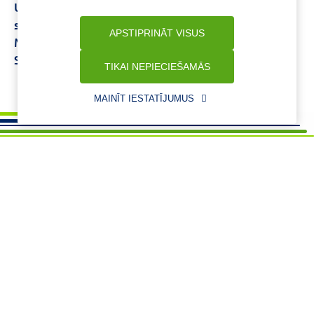
Uztura bagātinātāji locītavām
Vplab ultra men's
sport
Šampūns plāniem matiem vīriešiem
Livol
APSTIPRINĀT VISUS
Multi Pusaudžiem
Iedeguma sprejs
Sejas putas
Solpadeine tabletes
TIKAI NEPIECIEŠAMĀS
MAINĪT IESTATĪJUMUS
Vajadzīga palīdzība ?
+37125621621
eaptieka@benu.lv
I-V 9.00–17.00
BENU karte
Par mums