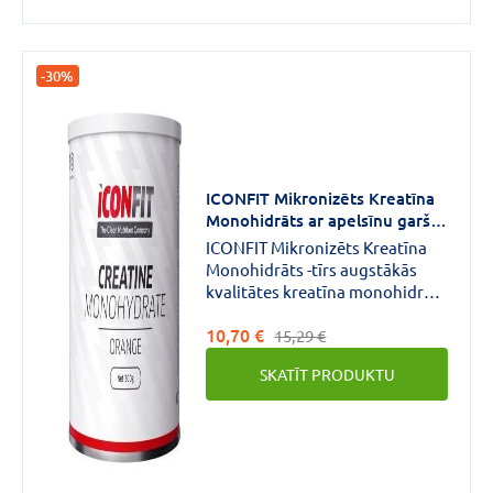
uzlabojot tā enerģijas
vielmaiņu.
-30%
ICONFIT Mikronizēts Kreatīna
Monohidrāts ar apelsīnu garšu,
pulveris 300g
ICONFIT Mikronizēts Kreatīna
Monohidrāts -tīrs augstākās
kvalitātes kreatīna monohidrāts
no rūpīgi atlasītiem
10,70 €
avotiem.Kreatīna monohidrāts
15,29 €
ir visrentablākais uztura
SKATĪT PRODUKTU
bagātinātājs, ja jūsu mērķis ir
veidot spēku un
muskuļus.Kreatīns arī dabiski
atrodas mūsu organismā,
galvenokārt muskuļos.Kreatīna
kā uztura bagātinātāja