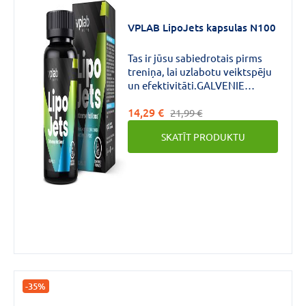
VAIRĀK
VPLAB LipoJets kapsulas N100
Tas ir jūsu sabiedrotais pirms
Forma
treniņa, lai uzlabotu veiktspēju
un efektivitāti.GALVENIE
IEGUVUMI: Vielmaiņas
14,29 €
paātrinājums: Paātrina
21,99 €
vielmaiņu, lai ātrāk sadedzinātu
Pulveris
(76)
SKATĪT PRODUKTU
taukus un ogļhidrātus.
Kapsulas
(48)
Tablete
(23)
VAIRĀK
Aktīvās
vielas
-35%
stiprums