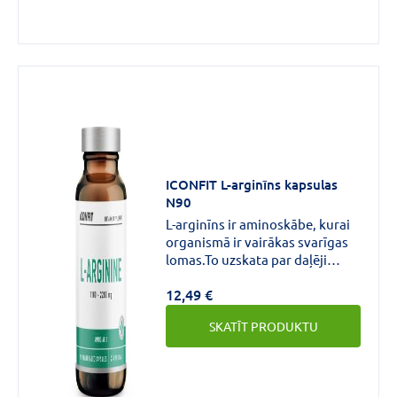
ICONFIT L-arginīns kapsulas
N90
L-arginīns ir aminoskābe, kurai
organismā ir vairākas svarīgas
lomas.To uzskata par daļēji
neaizvietojamu vai nosacīti
12,49 €
neaizvietojamu aminoskābi, kas
nozīmē, ka, lai gan organisms to
SKATĪT PRODUKTU
var saražot, dažkārt ir
nepieciešama papildu
uzņemšana ar uzturu vai uztura
bagātinātājiem, īpaši stresa vai