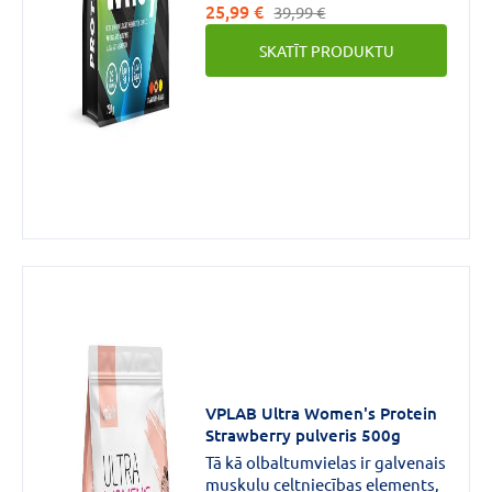
25,99 €
masu.Ļoti ātra uzsūkšanās.
39,99 €
SKATĪT PRODUKTU
VPLAB Ultra Women's Protein
Strawberry pulveris 500g
Tā kā olbaltumvielas ir galvenais
muskuļu celtniecības elements,