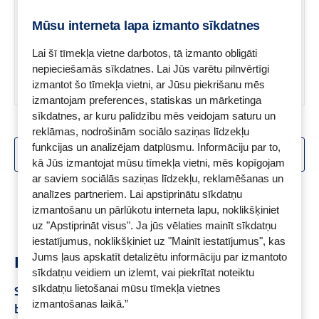
panāk, katru dienu uzņemot 3g
kreatīna.
Mūsu interneta lapa izmanto sīkdatnes
Lai šī tīmekļa vietne darbotos, tā izmanto obligāti
nepieciešamās sīkdatnes. Lai Jūs varētu pilnvērtīgi
izmantot šo tīmekļa vietni, ar Jūsu piekrišanu mēs
izmantojam preferences, statiskas un mārketinga
sīkdatnes, ar kuru palīdzību mēs veidojam saturu un
reklāmas, nodrošinām sociālo saziņas līdzekļu
funkcijas un analizējam datplūsmu. Informāciju par to,
SKATĪT VAIRĀK
kā Jūs izmantojat mūsu tīmekļa vietni, mēs kopīgojam
ar saviem sociālās saziņas līdzekļu, reklamēšanas un
Skats:
1 -
18
no
223
analīzes partneriem. Lai apstiprinātu sīkdatņu
izmantošanu un pārlūkotu interneta lapu, noklikšķiniet
uz "Apstiprināt visus". Ja jūs vēlaties mainīt sīkdatņu
iestatījumus, noklikšķiniet uz "Mainīt iestatījumus", kas
Jums ļaus apskatīt detalizētu informāciju par izmantoto
Ieteikumi
sīkdatņu veidiem un izlemt, vai piekrītat noteiktu
sīkdatņu lietošanai mūsu tīmekļa vietnes
Sporta uztura bagātinātāji
Dzelzs uztura
izmantošanas laikā.”
bagātinātāji
Uztura bagātinātājs locītavām