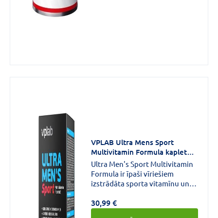
un tādējādi samazina muskuļu
nogurumu.
VPLAB Ultra Mens Sport
Multivitamin Formula kapletes
N90
Ultra Men's Sport Multivitamin
Formula ir īpaši vīriešiem
izstrādāta sporta vitamīnu un
minerālvielu formula, kas
30,99 €
veidota, ņemot vērā viņu
fizioloģiskās īpatnības.Rūpīgi