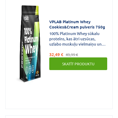
VPLAB Platinum Whey
100MG
(4)
Cookies&Cream pulveris 750g
1000mg
(3)
100% Platinum Whey sūkalu
proteīns, kas ātri uzsūcas,
1200MG
(2)
uzlabo muskuļu vielmaiņu un
palīdz uzturēt muskuļu
VAIRĀK
32,49 €
masu.Ļoti ātra uzsūkšanās.
49,99 €
SKATĪT PRODUKTU