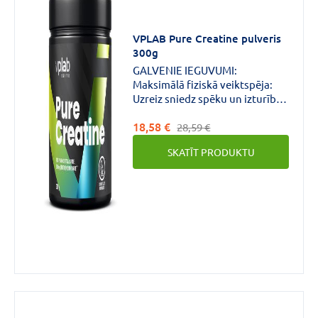
VPLAB Pure Creatine pulveris
300g
GALVENIE IEGUVUMI:
Maksimālā fiziskā veiktspēja:
Uzreiz sniedz spēku un izturību,
lai nodrošinātu labākus treniņu
18,58 €
rezultātus.Muskuļu
28,59 €
palielināšana un saglabāšana:
SKATĪT PRODUKTU
Palīdz muskuļu masas augšanā
un uzturēšanā, kas ir izšķiroša
nozīme sporta panākumos.