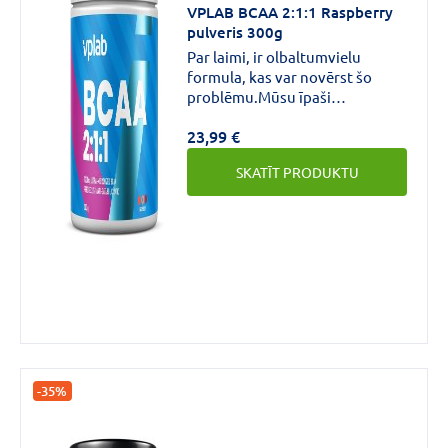
VPLAB BCAA 2:1:1 Raspberry
pulveris 300g
Par laimi, ir olbaltumvielu
formula, kas var novērst šo
problēmu.Mūsu īpaši
mikronizētais jaunās paaudzes
23,99 €
BCAA pulveris ir izstrādāts tā,
lai palīdzētu Jums saglabāt
SKATĪT PRODUKTU
lieso muskuļu masu, īpaši svara
samazināšanas laikā.
-35%