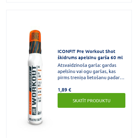
ICONFIT Pre Workout Shot
škidrums apelsīnu garša 60 ml
Atsvaidzinoša garša: gardas
apelsīnu vai ogu garšas, kas
pirms treniņa lietošanu padara
par baudījumu, nevis par
1,89 €
pienākumu.
SKATĪT PRODUKTU