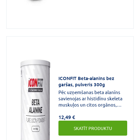
slimības apstākļos.
ICONFIT Beta-alanīns bez
garšas, pulveris 300g
Pēc uzņemšanas beta alanīns
savienojas ar histidīnu skeleta
muskuļos un citos orgānos,
veidojot karnozīnu.Beta alanīns
12,49 €
veicina karnozīna sintēzi
organismā, kas palīdz novērst
SKATĪT PRODUKTU
skābuma palielināšanos
muskuļos fiziskās slodzes laikā