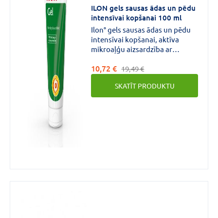
ILON gels sausas ādas un pēdu
VAIRĀK
intensīvai kopšanai 100 ml
Ilon° gels sausas ādas un pēdu
intensīvai kopšanai, aktīva
CENA
mikroaļģu aizsardzība ar
patentētu Spiralin
€
€
līdz
10,72 €
ekstraktu.Gels sausai,
19,49 €
problemātiskai pēdu ādai.
SKATĪT PRODUKTU
Zīmols
GEHWOL
(2)
LAKMĒ
(2)
DERNILAN
(1)