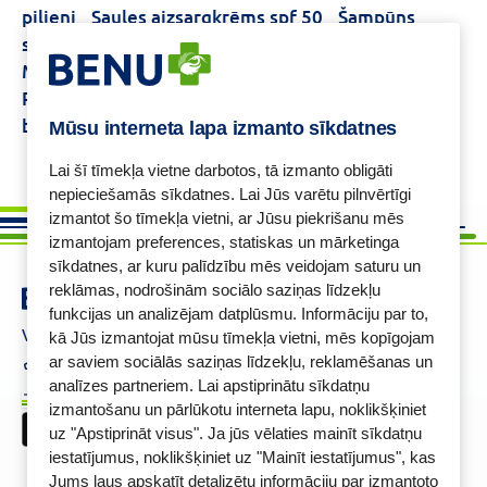
pilieni
Saules aizsargkrēms spf 50
Šampūns
sausai galvas ādai
Bioderma Sebium Gel
Moussant
Kā atmest smēķēšanu
Wella
Professionals EIMI
Calcium d3 k2
Uztura
bagātinātāji matiem
Mūsu interneta lapa izmanto sīkdatnes
Lai šī tīmekļa vietne darbotos, tā izmanto obligāti
nepieciešamās sīkdatnes. Lai Jūs varētu pilnvērtīgi
izmantot šo tīmekļa vietni, ar Jūsu piekrišanu mēs
izmantojam preferences, statiskas un mārketinga
sīkdatnes, ar kuru palīdzību mēs veidojam saturu un
reklāmas, nodrošinām sociālo saziņas līdzekļu
funkcijas un analizējam datplūsmu. Informāciju par to,
Vajadzīga palīdzība ?
kā Jūs izmantojat mūsu tīmekļa vietni, mēs kopīgojam
+37125621621
eaptieka@benu.lv
ar saviem sociālās saziņas līdzekļu, reklamēšanas un
I-V 9.00–17.00
analīzes partneriem. Lai apstiprinātu sīkdatņu
BENU karte
izmantošanu un pārlūkotu interneta lapu, noklikšķiniet
uz "Apstiprināt visus". Ja jūs vēlaties mainīt sīkdatņu
iestatījumus, noklikšķiniet uz "Mainīt iestatījumus", kas
Jums ļaus apskatīt detalizētu informāciju par izmantoto