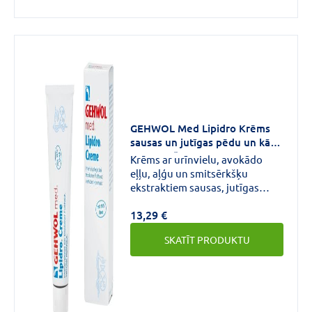
GEHWOL Med Lipidro Krēms
sausas un jutīgas pēdu un kāju
ādas kopšanai 125ml
Krēms ar urīnvielu, avokādo
eļļu, aļģu un smitsērkšķu
ekstraktiem sausas, jutīgas
pēdu un kāju ādas kopšanai,
13,29 €
dabīgā ādas mitruma un lipīdu
līdzsvara
SKATĪT PRODUKTU
uzturēšanai.Dermatolģiski
pārbaudīts.Piemērots arī
diabēta slimniekiem.