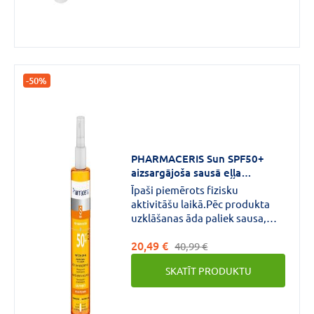
-50%
PHARMACERIS Sun SPF50+
aizsargājoša sausā eļļa
ķermenim 200 ml
Īpaši piemērots fizisku
aktivitāšu laikā.Pēc produkta
uzklāšanas āda paliek sausa,
nav taukainas ādas sajūta, ar
20,49 €
barojošu satīna pārklājumu.
40,99 €
SKATĪT PRODUKTU