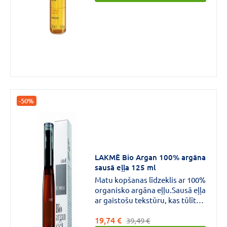
-50%
LAKMĒ Bio Argan 100% argāna
sausā eļļa 125 ml
Matu kopšanas līdzeklis ar 100%
organisko argāna eļļu.Sausā eļļa
ar gaistošu tekstūru, kas tūlītēji
iesūcas matos, netaukojot un
19,74 €
nesalipinot tos.Piemērota
39,49 €