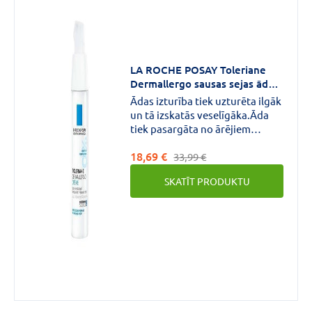
SPF50+
(1)
LA ROCHE POSAY Toleriane
Dermallergo sausas sejas ādas
krēms 40 ml
Ādas izturība tiek uzturēta ilgāk
un tā izskatās veselīgāka.Āda
tiek pasargāta no ārējiem
faktoriem(aukstuma, vēja,
18,69 €
kondicionēta gaisa,
33,99 €
piesārņojuma) 48h mitrināšana.
SKATĪT PRODUKTU