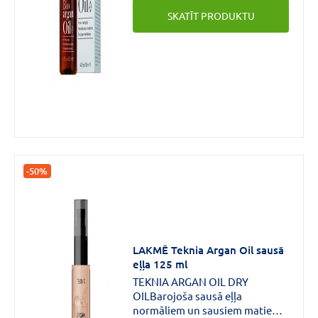
visiem matu tipiem.
SKATĪT PRODUKTU
-50%
LAKMĒ Teknia Argan Oil sausā
eļļa 125 ml
TEKNIA ARGAN OIL DRY
OILBarojoša sausā eļļa
normāliem un sausiem matiem.