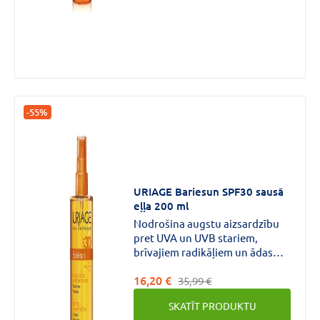
-55%
URIAGE Bariesun SPF30 sausā
eļļa 200 ml
Nodrošina augstu aizsardzību
pret UVA un UVB stariem,
brīvajiem radikāļiem un ādas
mitrināšanu.
16,20 €
35,99 €
SKATĪT PRODUKTU