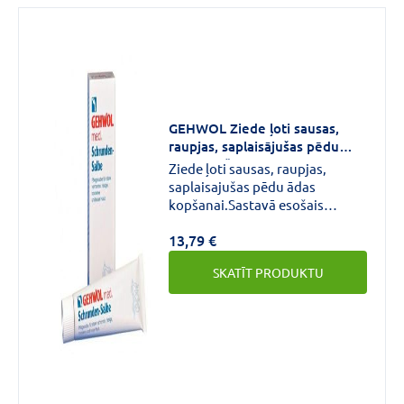
GEHWOL Ziede ļoti sausas,
raupjas, saplaisājušas pēdu
ādas kopšanai 125 ml
Ziede ļoti sausas, raupjas,
saplaisajušas pēdu ādas
kopšanai.Sastavā esošais
pantenols,bisabolols, eikalipta,
13,79 €
rozmarīna, lavandas, timiana
eļļas mazina ādas iekaisumu ,
SKATĪT PRODUKTU
sadziedē plaisas, stiprina ādu,
mīkstina
sacietējumus.Dermatoloģiski
pārbaudīta.Piemērota arī
diabēta slimniekiem.