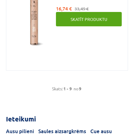
Viegla tekstūra.
16,74 €
33,49 €
SKATĪT PRODUKTU
Skats:
1 -
9
no
9
Ieteikumi
Ausu pilieni
Saules aizsargkrēms
Cue ausu