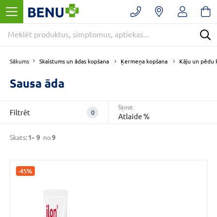
Filtrēt
Noņemt
filtrus
Kategorijas
Skaistums un ādas kopšana
Ķermeņa kopšana
Kāju un pēdu 
Sākums
Sausa āda
E
-
Šķirot:
APTIEKA
Filtrēt
0
Atlaide %
(9)
Skaistums
Skats:
1-
9
no
9
un
ādas
kopšana
-45%
(8)
Ķermeņa
kopšana
(3)