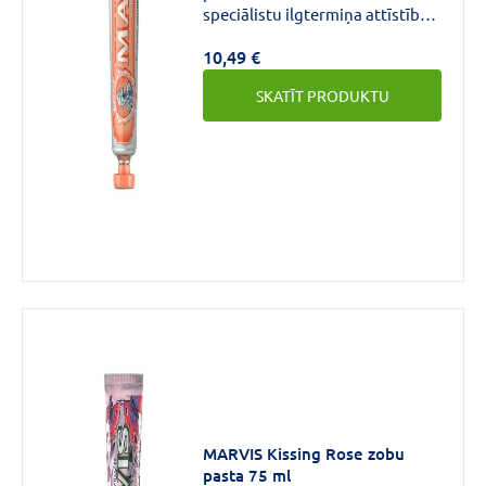
speciālistu ilgtermiņa attīstības
rezultāts. Tam ir unikāla
10,49 €
eksotiska garša un novatoriska
formula, kuras pamatā ir ksilīts,
SKATĪT PRODUKTU
kam ir spēcīgs, bet delikāts
balinošs efekts.
MARVIS Kissing Rose zobu
pasta 75 ml