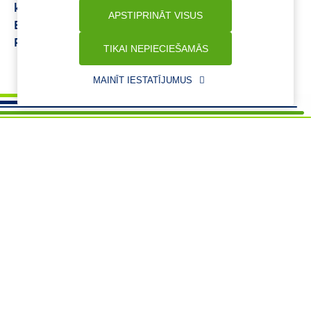
kolagēns
Vplab beauty collagen peptides
APSTIPRINĀT VISUS
Elfimest tabletes
Bezkontakta termometrs
Pretparazītu zāles
Uriage thermale acu krēms
TIKAI NEPIECIEŠAMĀS
MAINĪT IESTATĪJUMUS
Vajadzīga palīdzība ?
+37125621621
eaptieka@benu.lv
I-V 9.00–17.00
BENU karte
Par mums