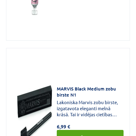
alantoīna klātbūtne, kas
paātrina smaganu dzīšanu.
Garša: maigi salda piparmētra.
MARVIS Black Medium zobu
birste N1
Lakoniska Marvis zobu birste,
izgatavota eleganti melnā
krāsā. Tai ir vidējas cietības
pakāpe, nodrošinot
6,99 €
visrūpīgāko, bet tajā pašā laikā
maigu zobu tīrīšanu. Zobu