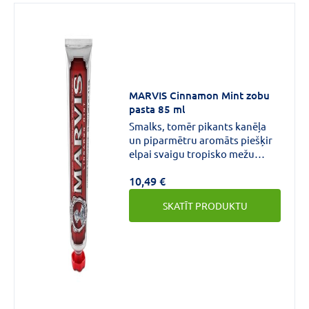
MARVIS Cinnamon Mint zobu
pasta 85 ml
Smalks, tomēr pikants kanēļa
un piparmētru aromāts piešķir
elpai svaigu tropisko mežu
atmosfēru. Zobu aizsardzība,
10,49 €
neizraisot kairinājumu. Novērš
smaganu slimības, aplikumu un
SKATĪT PRODUKTU
zobu bojāšanos ar ksilītu un
sorbitānu.