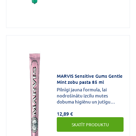
MARVIS Sensitive Gums Gentle
Mint zobu pasta 85 ml
Pilnīgi jauna formula, lai
nodrošinātu izcilu mutes
dobuma higiēnu un jutīgu
smaganu aizsardzību,
12,89 €
pateicoties īpašām aktīvajām
sastāvdaļām – hialuronskābei
SKATĪT PRODUKTU
un prebiotikām. Turklāt
formulas efektivitāti pastiprina