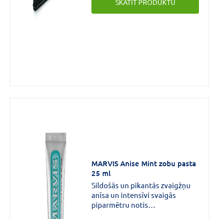
SKATĪT PRODUKTU
birstei ir aizsargfutlāris, kas
pasargā sarus no baktērijām un
netīrumiem.
MARVIS Anise Mint zobu pasta
25 ml
Sildošās un pikantās zvaigžņu
anīsa un intensīvi svaigās
piparmētru notis
neatkārtojamai sajūtu