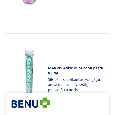
esošais fluorīds palīdz novērst
zobu kariesu un uzlabo mutes
dobuma higiēnu.
MARVIS Anise Mint zobu pasta
85 ml
Sildošās un pikantās zvaigžņu
anīsa un intensīvi svaigās
piparmētru notis
neatkārtojamai sajūtu
10,49 €
eksplozijai. Bagātīgi putojošā
zobu pasta ar intensīvu garšu
SKATĪT PRODUKTU
palīdz atbrīvoties no zobu