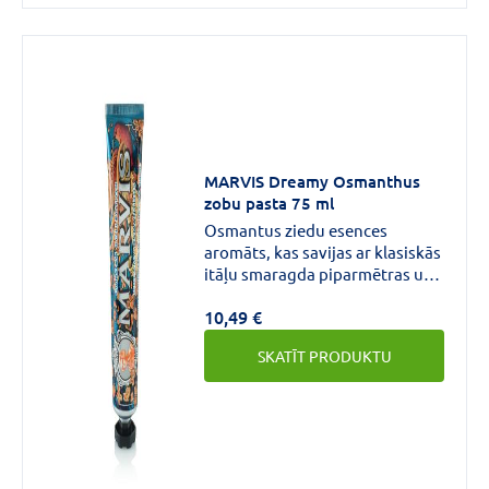
MARVIS Dreamy Osmanthus
zobu pasta 75 ml
Osmantus ziedu esences
aromāts, kas savijas ar klasiskās
itāļu smaragda piparmētras un
saldās krūzmētras viļņiem, lai
10,49 €
iegūtu smalki atsvaidzinošu
pieredzi.
SKATĪT PRODUKTU