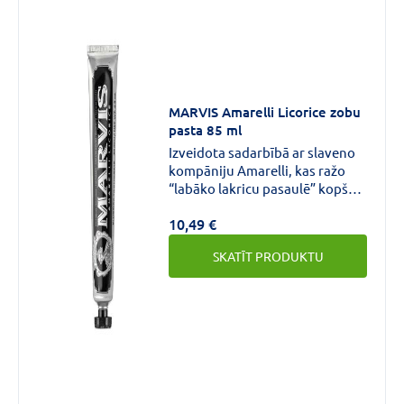
MARVIS Amarelli Licorice zobu
pasta 85 ml
Izveidota sadarbībā ar slaveno
kompāniju Amarelli, kas ražo
“labāko lakricu pasaulē” kopš
1731 gada, balstoties uz Britu
10,49 €
Enciklopēdijas autoritatīvā
viedokļa. Marvis lakricas
SKATĪT PRODUKTU
piparmētras zobupastai ir
izsmalcināta tīra garša, kas sevī
apvieno lakricas ekstrakta rūgti
saldo jutekliskumu ar
piparmētras svaigumu. Patiess
kārdinājums!