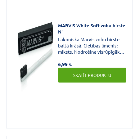
MARVIS White Soft zobu birste
N1
Lakoniska Marvis zobu birste
baltā krāsā. Cietības līmenis:
mīksts. Nodrošina visrūpīgāko,
bet tajā pašā laikā maigu zobu
6,99 €
tīrīšanu. Zobu birstei ir
aizsargfutlāris, kas pasargā
SKATĪT PRODUKTU
sarus no baktērijām un
netīrumiem.