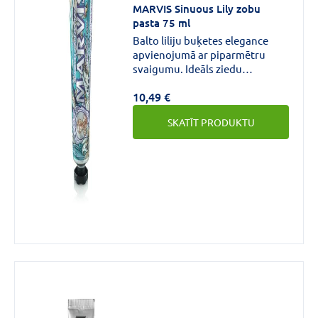
MARVIS Sinuous Lily zobu
pasta 75 ml
Balto liliju buķetes elegance
apvienojumā ar piparmētru
svaigumu. Ideāls ziedu
savienojums izsmalcinātas
10,49 €
garšas pieredzei.
SKATĪT PRODUKTU