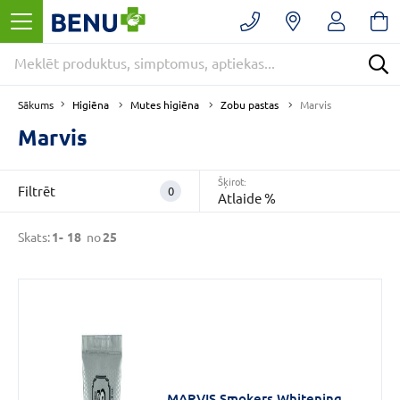
Filtrēt
Noņemt
filtrus
Kategorijas
Higiēna
Mutes higiēna
Zobu pastas
Sākums
Marvis
Marvis
E
-
Šķirot:
Filtrēt
0
Atlaide %
APTIEKA
(25)
Skats:
1-
18
no
25
Higiēna
(25)
Mutes
higiēna
(25)
VAIRĀK
MARVIS Smokers Whitening