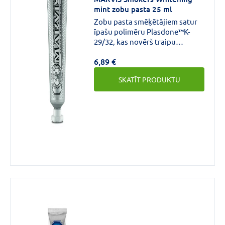
mint zobu pasta 25 ml
CENA
Zobu pasta smēķētājiem satur
īpašu polimēru Plasdone™K-
€
€
līdz
29/32, kas novērš traipu
veidošanos uz emaljas. Šis
6,89 €
komponents ļauj noņemt no
zoba virsmas vielas ar krāsojošu
SKATĪT PRODUKTU
aktivitāti (piemēram, kafijas,
tējas, vīna polifenolus.). Marvis
Zīmols
izvēlējās šo polimēru, jo tas
saglabā emaljas baltumu,
neizmantojot ūdeņraža
peroksīdu vai pārmērīgi
abrazīvus līdzekļus.
MARVIS
(25)