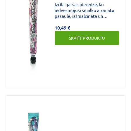
Izcila garšas pieredze, ko
iedvesmojusi smalko aromātu
pasaule, izsmalcināta un
romantiska garša, kas rosina
10,49 €
smaidu ar smaržīgām bulgāru
rozes notīm un svaigu
SKATĪT PRODUKTU
piparmētru nokrāsu.