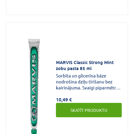
MARVIS Classic Strong Mint
zobu pasta 85 ml
Sorbīta un glicerīna bāze
nodrošina dziļu tīrīšanu bez
kairinājuma. Svaigi piparmētru
aromāti saglabā svaigu elpu
10,49 €
visas dienas garumā. Noņem
aplikumu, iznīcina mikrobus un
SKATĪT PRODUKTU
neitralizē nevēlamu aromātu
izraisošās baktērijas.