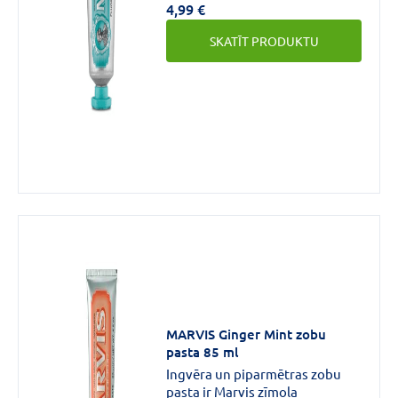
4,99 €
eksplozijai. Bagātīgi putojošā
zobu pasta ar intensīvu garšu
SKATĪT PRODUKTU
palīdz atbrīvoties no zobu
aplikuma vienmēr lieliskam
smaidam.
MARVIS Ginger Mint zobu
pasta 85 ml
Ingvēra un piparmētras zobu
pasta ir Marvis zīmola