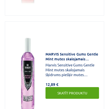
MARVIS Sensitive Gums Gentle
Mint mutes skalojamais
līdzeklis 400 ml
Marvis Sensitive Gums Gentle
Mint mutes skalojamais
šķidrums piešķir mutes
dobumam atsvaidzinošu saldas
12,89 €
piparmētras garšas sajūtu.
Maigs, spirtu nesaturošs
SKATĪT PRODUKTU
sastāvs, kas bagātināts ar
hialuronskābi un prebiotikām,
palīdz saglabāt veselīgas pat
visjutīgākās smaganas. Sastāvā