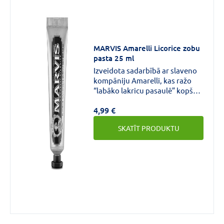
MARVIS Amarelli Licorice zobu
pasta 25 ml
Izveidota sadarbībā ar slaveno
kompāniju Amarelli, kas ražo
“labāko lakricu pasaulē” kopš
1731 gada, balstoties uz Britu
4,99 €
Enciklopēdijas autoritatīvā
viedokļa. Marvis lakricas
SKATĪT PRODUKTU
piparmētras zobupastai ir
izsmalcināta tīra garša, kas sevī
apvieno lakricas ekstrakta rūgti
saldo jutekliskumu ar
piparmētras svaigumu. Patiess
kārdinājums!