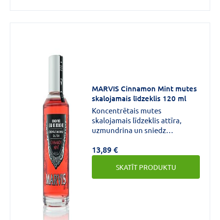
MARVIS Cinnamon Mint mutes
skalojamais līdzeklis 120 ml
Koncentrētais mutes
skalojamais līdzeklis attīra,
uzmundrina un sniedz
svaiguma sajūtu. Atsvaidzinošā
13,89 €
formula nodrošina ilgstošu
tīrības sajūtu gan zobiem, gan
SKATĪT PRODUKTU
smaganām. Kanēlis ir lieliski
piemērots mutes dobuma
kopšanai, jo palīdz novērst zobu
bojāšanos, kā arī atsvaidzina
elpu. Nesatur alkoholu.