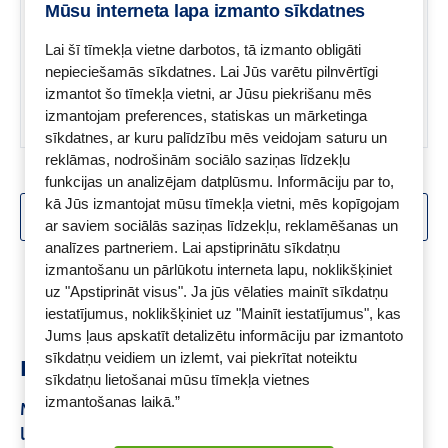
aplikuma vienmēr lieliskam
Mūsu interneta lapa izmanto sīkdatnes
smaidam.
Lai šī tīmekļa vietne darbotos, tā izmanto obligāti
nepieciešamās sīkdatnes. Lai Jūs varētu pilnvērtīgi
izmantot šo tīmekļa vietni, ar Jūsu piekrišanu mēs
izmantojam preferences, statiskas un mārketinga
sīkdatnes, ar kuru palīdzību mēs veidojam saturu un
reklāmas, nodrošinām sociālo saziņas līdzekļu
funkcijas un analizējam datplūsmu. Informāciju par to,
kā Jūs izmantojat mūsu tīmekļa vietni, mēs kopīgojam
SKATĪT VAIRĀK
ar saviem sociālās saziņas līdzekļu, reklamēšanas un
analīzes partneriem. Lai apstiprinātu sīkdatņu
Skats:
1 -
18
no
25
izmantošanu un pārlūkotu interneta lapu, noklikšķiniet
uz "Apstiprināt visus". Ja jūs vēlaties mainīt sīkdatņu
iestatījumus, noklikšķiniet uz "Mainīt iestatījumus", kas
Jums ļaus apskatīt detalizētu informāciju par izmantoto
sīkdatņu veidiem un izlemt, vai piekrītat noteiktu
Ieteikumi
sīkdatņu lietošanai mūsu tīmekļa vietnes
izmantošanas laikā.”
Marles saites
Grūtniecības tests Maria
Almagels
lietošana
Barojošas sejas maskas
Iconfit