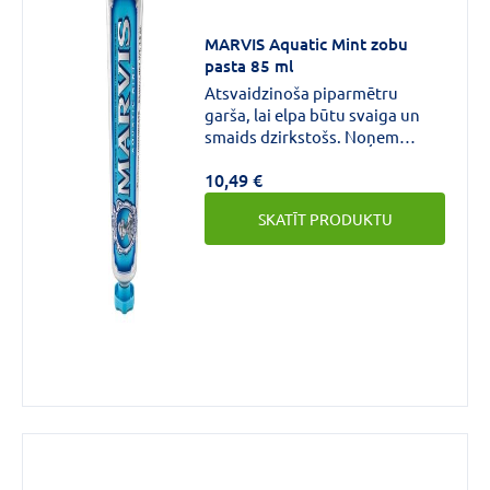
MARVIS Aquatic Mint zobu
pasta 85 ml
Atsvaidzinoša piparmētru
garša, lai elpa būtu svaiga un
smaids dzirkstošs. Noņem
aplikuma uzkrāšanos, lai
10,49 €
novērstu zobu bojāšanos,
zobakmens un smaganu
SKATĪT PRODUKTU
slimības. Jūras akcenta aromāti.