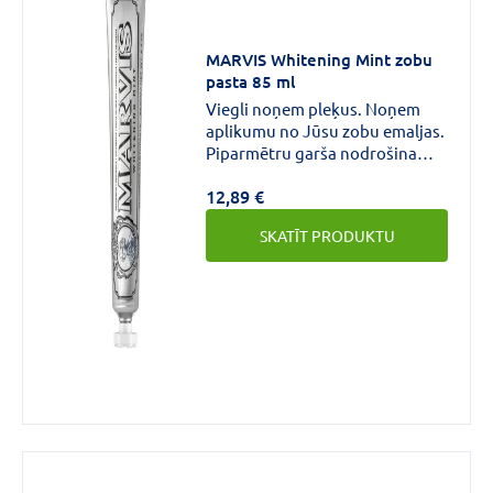
MARVIS Whitening Mint zobu
pasta 85 ml
Viegli noņem pleķus. Noņem
aplikumu no Jūsu zobu emaljas.
Piparmētru garša nodrošina
ilgstošu svaigu elpu.
12,89 €
SKATĪT PRODUKTU