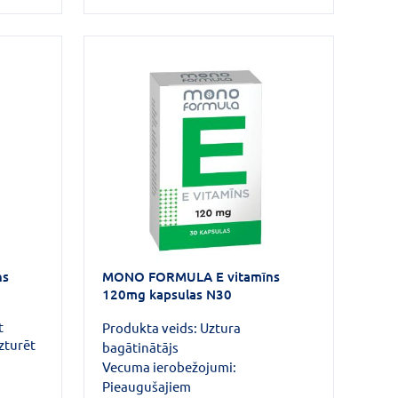
ns
MONO FORMULA E vitamīns
120mg kapsulas N30
t
Produkta veids:
Uztura
zturēt
bagātinātājs
Vecuma ierobežojumi:
mālu
Pieaugušajiem