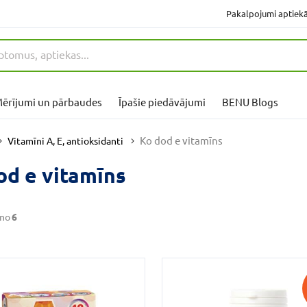
Pakalpojumi aptiek
ērījumi un pārbaudes
Īpašie piedāvājumi
BENU Blogs
Ko dod e vitamīns
Vitamīni A, E, antioksidanti
od e vitamīns
no
6