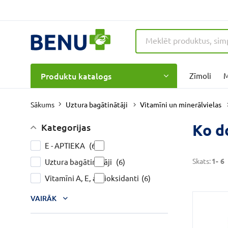
Produktu katalogs
Zīmoli
M
Uztura bagātinātāji
Vitamīni un minerālvielas
Sākums
Ko d
Kategorijas
E - APTIEKA
(6)
Skats:
1-
6
Uztura bagātinātāji
(6)
Vitamīni A, E, antioksidanti
(6)
VAIRĀK