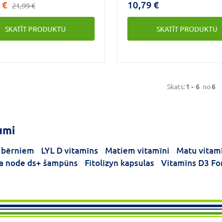
 €
10,79 €
21,99 €
s., tokoferolu vismaz 8
imūnsistēmas darbību.
., kā arī citus
SKATĪT PRODUKTU
SKATĪT PRODUKTU
trientus, piemēram,
nu, koenzīmu Q10,
rīnus un karotīnus, kas
 no neapstrādātas palmu
Elaeis guineensis).Nesatur
, soju, laktozi, taukskābju
Skats:
1 -
6
no
6
 sāļus un saldinātājus.
umi
 bērniem
LYL D vitamīns
Matiem vitamīni
Matu vitam
a node ds+ šampūns
Fitolizyn kapsulas
Vitamīns D3 Fo