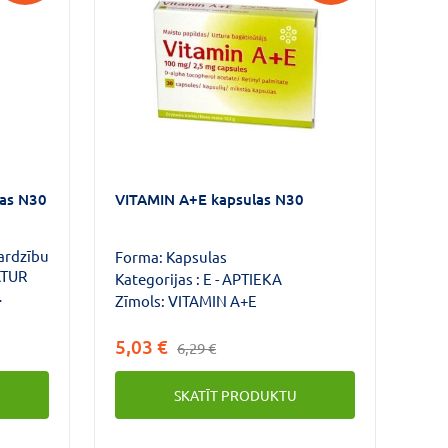
las N30
VITAMIN A+E kapsulas N30
sardzību
Forma:
Kapsulas
ATUR
Kategorijas :
E - APTIEKA
Zīmols:
VITAMIN A+E
R
5,03 €
6,29 €
SKATĪT PRODUKTU