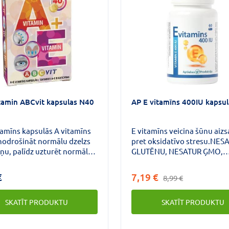
tamin ABCvit kapsulas N40
AP E vitamīns 400IU kapsu
tamīns kapsulās A vitamīns
E vitamīns veicina šūnu aiz
 nodrošināt normālu dzelzs
pret oksidatīvo stresu.NES
ņu, palīdz uzturēt normālu
GLUTĒNU, NESATUR ĢMO,
gļotādu un ādas veselību,
NESATUR LAKTOZI, NESATU
a normālu imūnsistēmas
CUKURU.
€
7,19 €
8,99 €
.E vitamīns veicina šūnu
zību pret oksidatīvo stresu.
SKATĪT PRODUKTU
SKATĪT PRODUKTU