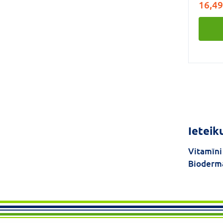
16,49
mg/kap
mg/kaps
fitonu
skvalē
fitoste
iegūti
eļļas (
glutēnu
magnija
Ieteik
Vitamīni
Bioderm