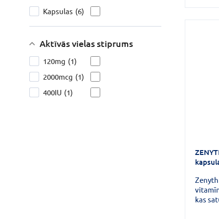
Kapsulas
(6)
Aktīvās vielas stiprums
120mg
(1)
2000mcg
(1)
400IU
(1)
ZENYTH
kapsul
Zenyth
vitamīn
kas sat
spektru
delta t