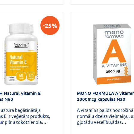
-25%
 Natural Vitamin E
MONO FORMULA A vitamī
as N60
2000mcg kapsulas N30
 uztura bagātinātājs
A vitamīns palīdz nodrošinā
s E ir veģetārs produkts,
normālu dzelzs vielmaiņu, u
ur pilnu tokotrienola
gļotādu veselību,ādas
 (alfa , beta , gamma un
veselību,palīdz uzturēt nor
okotrienolu), vismaz 32
redzi, veicina normālu