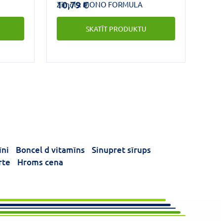
10,79 €
Zīmols:
MONO FORMULA
SKATĪT PRODUKTU
īni
Boncel d vitamīns
Sinupret sīrups
rte
Hroms cena