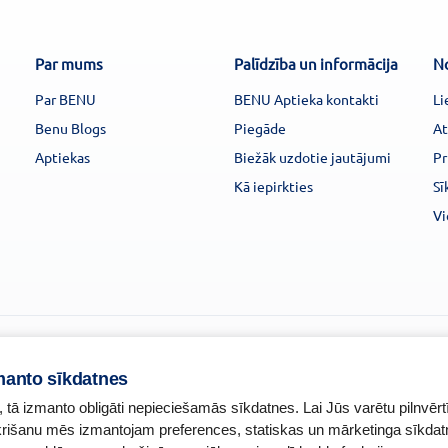
Par mums
Palīdzība un informācija
N
Par BENU
BENU Aptieka kontakti
Li
Benu Blogs
Piegāde
At
Aptiekas
Biežāk uzdotie jautājumi
Pr
Kā iepirkties
Sī
Vi
manto sīkdatnes
, tā izmanto obligāti nepieciešamās sīkdatnes. Lai Jūs varētu pilnvērt
ekrišanu mēs izmantojam preferences, statiskas un mārketinga sīkdat