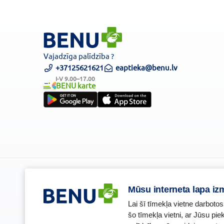
Vajadzīga palīdzība ?
+37125621621
eaptieka@benu.lv
I-V 9.00–17.00
BENU karte
Piesakies un esi pirmais, kas uzzina BENU jaunumus!
Mūsu interneta lapa iz
Lai šī tīmekļa vietne darbotos
šo tīmekļa vietni, ar Jūsu pi