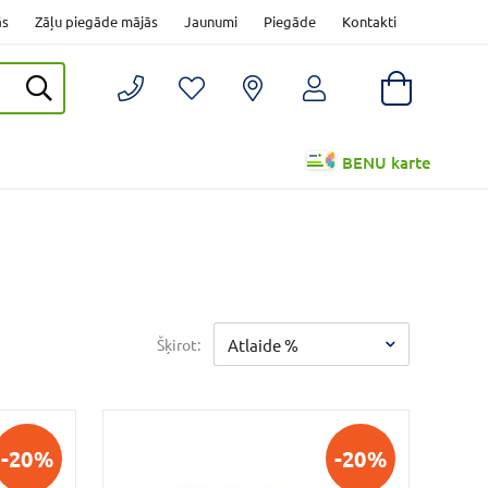
ās
Zāļu piegāde mājās
Jaunumi
Piegāde
Kontakti
BENU karte
Šķirot:
Atlaide %
-20%
-20%