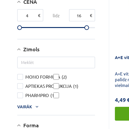
CENA
€
€
līdz
Zīmols
A+E vi
A+E vi
MONO FORMULA
(2)
palīdz
vielmai
APTIEKAS PRODUKCIJA
(1)
redzi, 
PHARMPRO
(1)
veicin
4,49 
darbību
VAIRĀK
aizsard
Forma