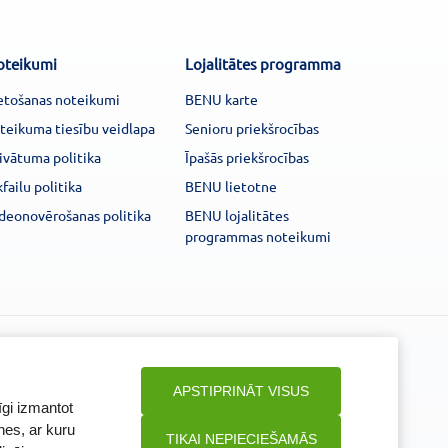
oteikumi
Lojalitātes programma
etošanas noteikumi
BENU karte
teikuma tiesību veidlapa
Senioru priekšrocības
ivātuma politika
Īpašās priekšrocības
kfailu politika
BENU lietotne
deonovērošanas politika
BENU lojalitātes
programmas noteikumi
Seko mums
APSTIPRINĀT VISUS
īgi izmantot
nes, ar kuru
TIKAI NEPIECIEŠAMĀS