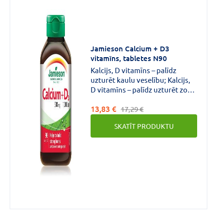
Jamieson Calcium + D3
vitamīns, tabletes N90
Kalcijs, D vitamīns – palīdz
uzturēt kaulu veselību; Kalcijs,
D vitamīns – palīdz uzturēt zobu
veselību; D vitamīns – palīdz
13,83 €
uzturēt normālu kalcija līmeni
17,29 €
asinīs;
SKATĪT PRODUKTU