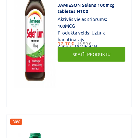
JAMIESON Selēns 100mcg
tabletes N100
Aktīvās vielas stiprums:
CENA
100MCG
Produkta veids:
Uztura
€
€
līdz
bagātinātājs
12,47 €
15,59 €
Zīmols:
JAMIESON
SKATĪT PRODUKTU
Zīmols
JAMIESON
(3)
-30%
Forma
Tablete
(3)