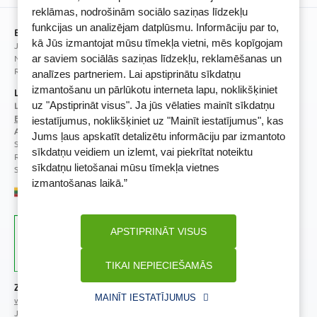
BENU lojalitātes programmas noteikumi
reklāmas, nodrošinām sociālo saziņas līdzekļu
funkcijas un analizējam datplūsmu. Informāciju par to,
BENU Aptieka Latvija, SIA
kā Jūs izmantojat mūsu tīmekļa vietni, mēs kopīgojam
Juridiskā adrese / Faktiskā adrese:
Noliktavu iela 5, Dreiliņi, Stopiņu novads, LV-2130
ar saviem sociālās saziņas līdzekļu, reklamēšanas un
Reģistrācijas Nr.: 40003252167
analīzes partneriem. Lai apstiprinātu sīkdatņu
izmantošanu un pārlūkotu interneta lapu, noklikšķiniet
Licence
uz "Apstiprināt visus". Ja jūs vēlaties mainīt sīkdatņu
Licences numurs:
A00010
E-aptiekas kontakti
iestatījumus, noklikšķiniet uz "Mainīt iestatījumus", kas
Aptiekas vadītāja:
Jums ļaus apskatīt detalizētu informāciju par izmantoto
Sertificēta farmaceite: Jeļena Gončarova
sīkdatņu veidiem un izlemt, vai piekrītat noteiktu
Reģistrācijas Nr.: F-0834
sīkdatņu lietošanai mūsu tīmekļa vietnes
Sertifikāta Nr.: 092.2020
izmantošanas laikā.”
APSTIPRINĀT VISUS
TIKAI NEPIECIEŠAMĀS
Zāļu valsts aģentūra
Veselības inspekcija
MAINĪT IESTATĪJUMUS
www.zva.gov.lv
www.vi.gov.lv
Jersikas iela 15, Rīga
Klijānu iela 7, Rīga