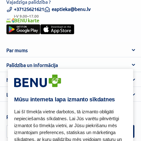
Vajadzīga palīdzība ?
+37125621621
eaptieka@benu.lv
I-V 9.00–17.00
BENU karte
Par mums
Par BENU
Palīdzība un informācija
Benu Blogs
BENU Aptieka kontakti
Noteikumi
Aptiekas
Piegāde
Lietošanas noteikumi
Lojalitātes programma
Biežāk uzdotie jautājumi
Mūsu interneta lapa izmanto sīkdatnes
Atteikuma tiesību veidlapa
Kā iepirkties
BENU karte
Privātuma politika
Lai šī tīmekļa vietne darbotos, tā izmanto obligāti
Senioru priekšrocības
Piesakies un esi pirmais, kas uzzina BENU jaunumus!
nepieciešamās sīkdatnes. Lai Jūs varētu pilnvērtīgi
Sīkfailu politika
izmantot šo tīmekļa vietni, ar Jūsu piekrišanu mēs
Īpašās priekšrocības
Videonovērošanas politika
izmantojam preferences, statiskas un mārketinga
BENU lietotne
sīkdatnes, ar kuru palīdzību mēs veidojam saturu un