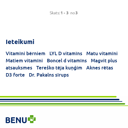
Skats:
1 -
3
no
3
Ieteikumi
Vitamīni bērniem
LYL D vitamīns
Matu vitamīni
Matiem vitamīni
Boncel d vitamīns
Magvit plus
atsauksmes
Tereško tēja kuņģim
Aknes rētas
D3 forte
Dr. Pakalns sīrups