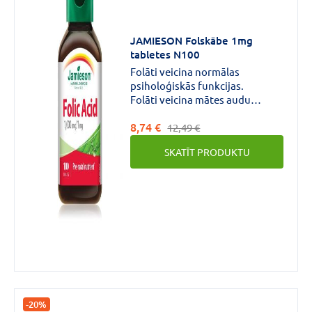
JAMIESON Folskābe 1mg
Aktīvās
tabletes N100
vielas
Folāti veicina normālas
psiholoģiskās funkcijas.
stiprums
Folāti veicina mātes audu
veidošanos grūtniecības laikā.
100MCG
(1)
8,74 €
12,49 €
1MG
(1)
SKATĪT PRODUKTU
-20%