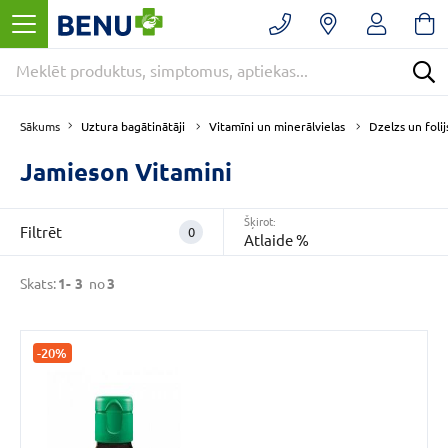
Filtrēt
Noņemt
filtrus
Kategorijas
Uztura bagātinātāji
Vitamīni un minerālvielas
Dzelzs un foli
Sākums
Jamieson Vitamini
E
-
Šķirot:
APTIEKA
Filtrēt
0
Atlaide %
(3)
Uztura
Skats:
1-
3
no
3
bagātinātāji
(3)
Vitamīni
-20%
un
minerālvielas
(3)
VAIRĀK