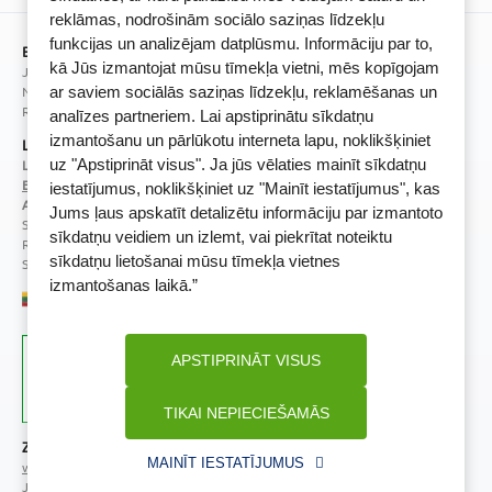
BENU lojalitātes programmas noteikumi
reklāmas, nodrošinām sociālo saziņas līdzekļu
funkcijas un analizējam datplūsmu. Informāciju par to,
BENU Aptieka Latvija, SIA
kā Jūs izmantojat mūsu tīmekļa vietni, mēs kopīgojam
Juridiskā adrese / Faktiskā adrese:
Noliktavu iela 5, Dreiliņi, Stopiņu novads, LV-2130
ar saviem sociālās saziņas līdzekļu, reklamēšanas un
Reģistrācijas Nr.: 40003252167
analīzes partneriem. Lai apstiprinātu sīkdatņu
izmantošanu un pārlūkotu interneta lapu, noklikšķiniet
Licence
uz "Apstiprināt visus". Ja jūs vēlaties mainīt sīkdatņu
Licences numurs:
A00010
E-aptiekas kontakti
iestatījumus, noklikšķiniet uz "Mainīt iestatījumus", kas
Aptiekas vadītāja:
Jums ļaus apskatīt detalizētu informāciju par izmantoto
Sertificēta farmaceite: Jeļena Gončarova
sīkdatņu veidiem un izlemt, vai piekrītat noteiktu
Reģistrācijas Nr.: F-0834
sīkdatņu lietošanai mūsu tīmekļa vietnes
Sertifikāta Nr.: 092.2020
izmantošanas laikā.”
APSTIPRINĀT VISUS
TIKAI NEPIECIEŠAMĀS
Zāļu valsts aģentūra
Veselības inspekcija
MAINĪT IESTATĪJUMUS
www.zva.gov.lv
www.vi.gov.lv
Jersikas iela 15, Rīga
Klijānu iela 7, Rīga