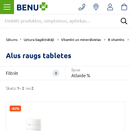
Filtrēt
Noņemt
filtrus
Kategorijas
B
Uztura bagātinātāji
Vitamīni un minerālvielas
B vitamīns
Sākums
vitamīns
(2)
E
Alus raugs tabletes
-
APTIEKA
(2)
Šķirot:
Filtrēt
0
Atlaide %
Uztura
bagātinātāji
Skats:
1-
2
no
2
(2)
VAIRĀK
-40%
CENA