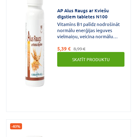
€
€
līdz
AP Alus Raugs ar Kviešu
dīgstiem tabletes N100
Vitamīns B1 palīdz nodrošināt
normālu enerģijas ieguves
vielmaiņu, veicina normālu
nervu sistēmas darbību un
Zīmols
5,39 €
normālas psiholoģiskās
8,99 €
funkcijas. Tas uzlabo ādas, matu
SKATĪT PRODUKTU
un nagu stāvokli. Vitamīns B1
veicina normālu sirds darbību.
APTIEKAS
PRODUKCIJA
(2)
Forma
Tablete
(2)
-40%