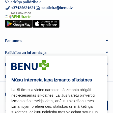
Vajadzīga palīdzība ?
+37125621621
eaptieka@benu.lv
I-V 9.00–17.00
BENU karte
Par mums
Par BENU
Palīdzība un informācija
Benu Blogs
BENU Aptieka kontakti
Noteikumi
Aptiekas
Piegāde
Lietošanas noteikumi
Lojalitātes programma
Biežāk uzdotie jautājumi
Mūsu interneta lapa izmanto sīkdatnes
Atteikuma tiesību veidlapa
Kā iepirkties
BENU karte
Privātuma politika
Lai šī tīmekļa vietne darbotos, tā izmanto obligāti
Senioru priekšrocības
Piesakies un esi pirmais, kas uzzina BENU jaunumus!
nepieciešamās sīkdatnes. Lai Jūs varētu pilnvērtīgi
Sīkfailu politika
izmantot šo tīmekļa vietni, ar Jūsu piekrišanu mēs
Īpašās priekšrocības
Videonovērošanas politika
izmantojam preferences, statiskas un mārketinga
BENU lietotne
sīkdatnes, ar kuru palīdzību mēs veidojam saturu un