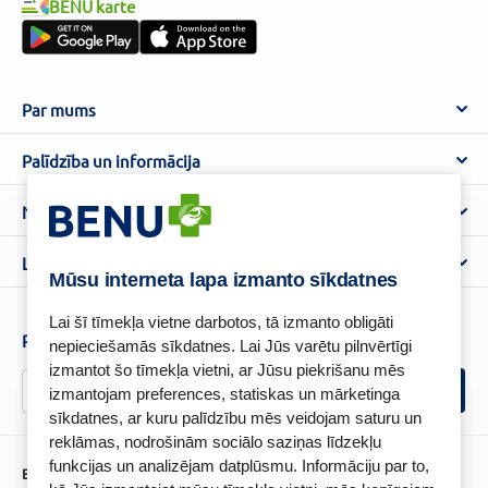
BENU karte
Par mums
Par BENU
Palīdzība un informācija
Benu Blogs
BENU Aptieka kontakti
Noteikumi
Aptiekas
Piegāde
Lietošanas noteikumi
Lojalitātes programma
Biežāk uzdotie jautājumi
Mūsu interneta lapa izmanto sīkdatnes
Atteikuma tiesību veidlapa
Kā iepirkties
BENU karte
Privātuma politika
Lai šī tīmekļa vietne darbotos, tā izmanto obligāti
Senioru priekšrocības
Piesakies un esi pirmais, kas uzzina BENU jaunumus!
nepieciešamās sīkdatnes. Lai Jūs varētu pilnvērtīgi
Sīkfailu politika
izmantot šo tīmekļa vietni, ar Jūsu piekrišanu mēs
Īpašās priekšrocības
Videonovērošanas politika
izmantojam preferences, statiskas un mārketinga
BENU lietotne
sīkdatnes, ar kuru palīdzību mēs veidojam saturu un
BENU lojalitātes programmas noteikumi
reklāmas, nodrošinām sociālo saziņas līdzekļu
funkcijas un analizējam datplūsmu. Informāciju par to,
BENU Aptieka Latvija, SIA