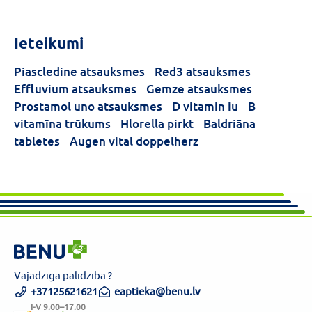
Ieteikumi
Piascledine atsauksmes
Red3 atsauksmes
Effluvium atsauksmes
Gemze atsauksmes
Prostamol uno atsauksmes
D vitamin iu
B
vitamīna trūkums
Hlorella pirkt
Baldriāna
tabletes
Augen vital doppelherz
Vajadzīga palīdzība ?
+37125621621
eaptieka@benu.lv
I-V 9.00–17.00