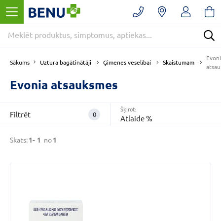
Filtrēt
Noņemt
filtrus
Kategorijas
Evoni
E
Uztura bagātinātāji
Ģimenes veselībai
Skaistumam
Sākums
atsa
-
APTIEKA
Evonia atsauksmes
(1)
Ģimenes
Šķirot:
Filtrēt
0
veselībai
Atlaide %
(1)
Skats:
1-
1
no
1
Skaistumam
(1)
VAIRĀK
CENA
€
€
līdz