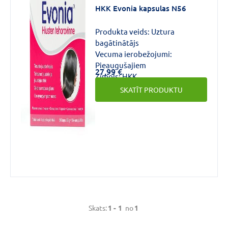
HKK Evonia kapsulas N56
Produkta veids:
Uztura
bagātinātājs
Vecuma ierobežojumi:
Zīmols
Pieaugušajiem
27,99 €
Zīmols:
HKK
SKATĪT PRODUKTU
HKK
(1)
Forma
Kapsulas
(1)
Skats:
1 -
1
no
1