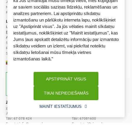
kā Jūs izmantojat mūsu tīmekļa vietni, mēs kopīgojam
Juridiskā adrese / Faktiskā adrese:
Noliktavu iela 5, Dreiliņi, Stopiņu novads, LV-2130
ar saviem sociālās saziņas līdzekļu, reklamēšanas un
Reģistrācijas Nr.: 40003252167
analīzes partneriem. Lai apstiprinātu sīkdatņu
izmantošanu un pārlūkotu interneta lapu, noklikšķiniet
Licence
uz "Apstiprināt visus". Ja jūs vēlaties mainīt sīkdatņu
Licences numurs:
A00010
E-aptiekas kontakti
iestatījumus, noklikšķiniet uz "Mainīt iestatījumus", kas
Aptiekas vadītāja:
Jums ļaus apskatīt detalizētu informāciju par izmantoto
Sertificēta farmaceite: Jeļena Gončarova
sīkdatņu veidiem un izlemt, vai piekrītat noteiktu
Reģistrācijas Nr.: F-0834
sīkdatņu lietošanai mūsu tīmekļa vietnes
Sertifikāta Nr.: 092.2020
izmantošanas laikā.”
APSTIPRINĀT VISUS
TIKAI NEPIECIEŠAMĀS
Zāļu valsts aģentūra
Veselības inspekcija
MAINĪT IESTATĪJUMUS
www.zva.gov.lv
www.vi.gov.lv
Jersikas iela 15, Rīga
Klijānu iela 7, Rīga
Tālr: 67 078 424
Tālr: 67081600
E-pasts: info@zva.gov.lv
E-pasts: vi@vi.gov.lv