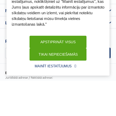
iestatījumus, noklikšķiniet uz "Mainīt iestatījumus", kas
Benu Blogs
Jums ļaus apskatīt detalizētu informāciju par izmantoto
BENU Aptieka kontakti
Noteikumi
Aptiekas
sīkdatņu veidiem un izlemt, vai piekrītat noteiktu
Piegāde
sīkdatņu lietošanai mūsu tīmekļa vietnes
Lietošanas noteikumi
Lojalitātes programma
Biežāk uzdotie jautājumi
izmantošanas laikā.”
Atteikuma tiesību veidlapa
Kā iepirkties
BENU karte
Privātuma politika
Senioru priekšrocības
Piesakies un esi pirmais, kas uzzina BENU jaunumus!
APSTIPRINĀT VISUS
Sīkfailu politika
Īpašās priekšrocības
Videonovērošanas politika
TIKAI NEPIECIEŠAMĀS
BENU lietotne
BENU lojalitātes programmas noteikumi
MAINĪT IESTATĪJUMUS
BENU Aptieka Latvija, SIA
Juridiskā adrese / Faktiskā adrese:
Noliktavu iela 5, Dreiliņi, Stopiņu novads, LV-2130
Reģistrācijas Nr.: 40003252167
Licence
Licences numurs:
A00010
E-aptiekas kontakti
Aptiekas vadītāja:
Sertificēta farmaceite: Jeļena Gončarova