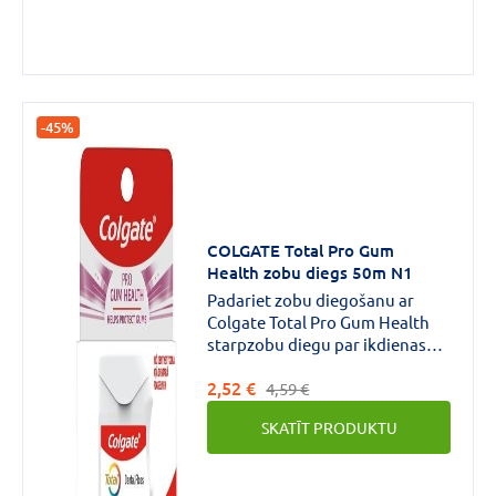
pastu ar fluoru.1) zobu baltuma
jaunā dimensija 2) atjauno zobu
dabisko baltumu 3) atsvaidzina
elpu 4) cīnās pret kariesu
-45%
COLGATE Total Pro Gum
Health zobu diegs 50m N1
Padariet zobu diegošanu ar
Colgate Total Pro Gum Health
starpzobu diegu par ikdienas
rutīnas sastāvdaļu, lai rūpētos
2,52 €
par savu skaisto smaidu.Šis
4,59 €
vaskotais zobu diegs ir svarīga
SKATĪT PRODUKTU
jūsu mutes dobuma kopšanas
režīma sastāvdaļa, jo tas palīdz
mazināt smaganu problēmas un