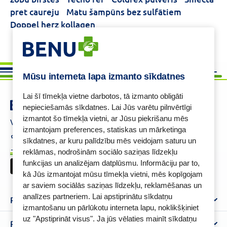
pret caureju
Matu šampūns bez sulfātiem
Doppel herz kollagen
Mūsu interneta lapa izmanto sīkdatnes
Lai šī tīmekļa vietne darbotos, tā izmanto obligāti
nepieciešamās sīkdatnes. Lai Jūs varētu pilnvērtīgi
izmantot šo tīmekļa vietni, ar Jūsu piekrišanu mēs
Vajadzīga palīdzība ?
izmantojam preferences, statiskas un mārketinga
+37125621621
eaptieka@benu.lv
sīkdatnes, ar kuru palīdzību mēs veidojam saturu un
I-V 9.00–17.00
BENU karte
reklāmas, nodrošinām sociālo saziņas līdzekļu
funkcijas un analizējam datplūsmu. Informāciju par to,
kā Jūs izmantojat mūsu tīmekļa vietni, mēs kopīgojam
ar saviem sociālās saziņas līdzekļu, reklamēšanas un
analīzes partneriem. Lai apstiprinātu sīkdatņu
Par mums
izmantošanu un pārlūkotu interneta lapu, noklikšķiniet
uz "Apstiprināt visus". Ja jūs vēlaties mainīt sīkdatņu
Par BENU
Palīdzība un informācija