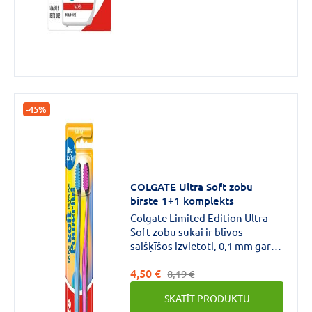
zobu kariesu, vienlaikus
uzlabojot smaganu veselību
noņemot aplikumu starp
zobiem un smaganām.Tas arī
viegli slīd starp zobiem,
nesaraujot to zobu diegošanas
laikā.
-45%
COLGATE Ultra Soft zobu
birste 1+1 komplekts
Colgate Limited Edition Ultra
Soft zobu sukai ir blīvos
saišķīšos izvietoti, 0,1 mm gari,
īpaši mīksti sariņi, kas saudzē
4,50 €
smaganas.Zobu sukai ir arī īpaši
8,19 €
kompakta galviņa, lai sasniegtu
SKATĪT PRODUKTU
aizmugurējos zobus.