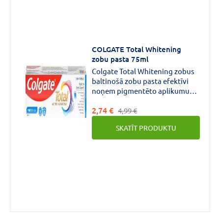
COLGATE Total Whitening
zobu pasta 75ml
Colgate Total Whitening zobus
baltinošā zobu pasta efektīvi
noņem pigmentēto aplikumu
un nodrošina antibakteriālu
2,74 €
aizsardzību simtprocentīgi
4,99 €
visam mutes dobumam,
SKATĪT PRODUKTU
ieskaitot zobus, mēli, vaigus un
smaganas.