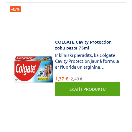
-45%
COLGATE Cavity Protection
zobu pasta 75ml
Ir klīniski pierādīts, ka Colgate
Cavity Protection jaunā formula
ar fluorīda un arginīna
kombināciju pēc divām nedēļām
1,37 €
padara zobu emalju četrreiz
2,49 €
stiprāku, nodrošinot
SKATĪT PRODUKTU
aizsardzību pret kariesu,
salīdzinot ar parasto zobu pastu
ar fluorīdu.