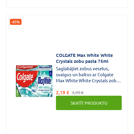
-45%
COLGATE Max White White
Crystals zobu pasta 75ml
Saglabājiet zobus veselus,
svaigus un baltus ar Colgate
Max White White Crystals zobu
pastu.Mūsu spēcīgā formula
2,19 €
atjauno zobu dabisko baltumu,
3,99 €
savukārt Fresh.FX tehnoloģija
SKATĪT PRODUKTU
nodrošina atvēsinošu
iedarbību, kas saglabājas 10
reizes ilgāk nekā parastajai
zobu pastai ar fluoru*
*salīdzinājumā ar parasto zobu