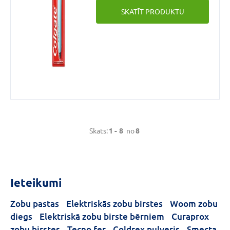
zobu sukām ar noapaļotiem
SKATĪT PRODUKTU
sariņiem.Bez tam tai ir mazāka
galviņa nekā parastajām
Colgate zobu sukām, kas ļauj
viegli iekļūt grūti aizsniedzamās
vietās, lai nodrošinātu lielisku
un efektīvu tīrīšanu.Un
pateicoties pārdomātajam
roktura gala dizainam, tas tiek
aizsargāts no pelējuma.
Skats:
1 -
8
no
8
Ieteikumi
Zobu pastas
Elektriskās zobu birstes
Woom zobu
diegs
Elektriskā zobu birste bērniem
Curaprox
zobu birstes
Tecno fer
Coldrex pulveris
Smecta