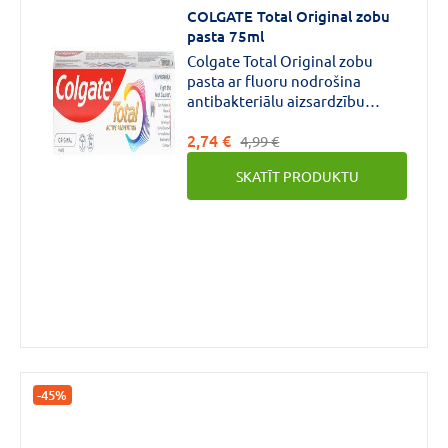
COLGATE Total Original zobu
CENA
pasta 75ml
Colgate Total Original zobu
€
€
līdz
pasta ar fluoru nodrošina
antibakteriālu aizsardzību
simtprocentīgi visam mutes
2,74 €
dobumam, ieskaitot zobus,
4,99 €
mēli, vaigus un smaganas.
SKATĪT PRODUKTU
Zīmols
COLGATE
(8)
-45%