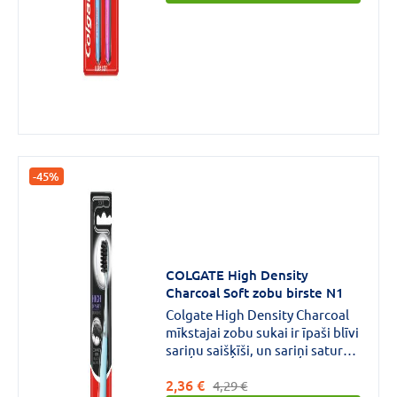
-45%
COLGATE High Density
Charcoal Soft zobu birste N1
Colgate High Density Charcoal
mīkstajai zobu sukai ir īpaši blīvi
sariņu saišķīši, un sariņi satur
kokogli.Turklāt tiem ir 15 reizes
2,36 €
plānāki galiņi nekā parastajām
4,29 €