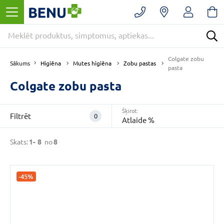
Filtrēt
Noņemt
filtrus
Kategorijas
Colgate zobu
Higiēna
Mutes higiēna
Zobu pastas
Sākums
pasta
Colgate zobu pasta
E
-
Šķirot:
APTIEKA
Filtrēt
0
Atlaide %
(8)
Higiēna
Skats:
1-
8
no
8
(8)
Mutes
higiēna
-45%
(8)
VAIRĀK