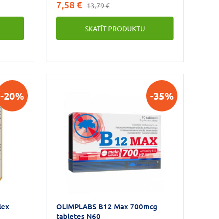
7,58 €
13,79 €
dažu neiromediatoru normālu
sintēzi un vielmaiņu (B5)*, palīdz
SKATĪT PRODUKTU
uzturēt sarkanos asinsķermenīšus
normālā stāvoklī (B2, B6), veicina
normālu asinsradi (B9), palīdz
nodrošināt šūnu dalīšanās procesu
(B9) un veicina mātes audu
veidošanos grūtniecības laikā (B9),
veicina normālu nervu sistēmas
-20%
-35%
darbību (B2, B3, B6, B7), mazina
nogurumu un nespēku (B2, B3, B5,
B6, B9), veicina normālu ādas,
gļotādu (B2, B3, B7) un matu (B7)
stāvokli un veicina hormonu
darbības regulāciju (B6).
lex
OLIMPLABS B12 Max 700mcg
tabletes N60