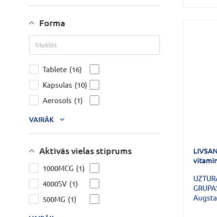
Forma
Tablete
(16)
Kapsulas
(10)
Aerosols
(1)
VAIRĀK
Aktīvās vielas stiprums
LIVSAN
vitamī
1000MCG
(1)
UZTUR
4000SV
(1)
GRUPAS
Augsta
500MG
(1)
komple
visiem