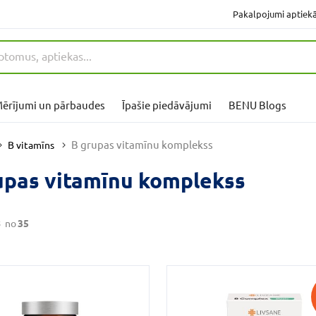
Pakalpojumi aptiek
ērījumi un pārbaudes
Īpašie piedāvājumi
BENU Blogs
B grupas vitamīnu komplekss
B vitamīns
upas vitamīnu komplekss
8
no
35