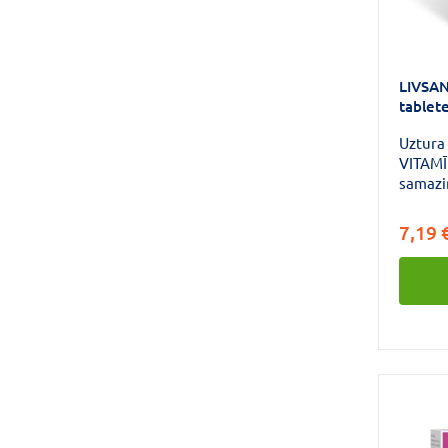
LIVSAN
tablet
Uztura 
VITAMĪ
samazi
veicina
vielma
7,19 
darbīb
funkcij
šūnu v
imūnsi
homoci
piedalā