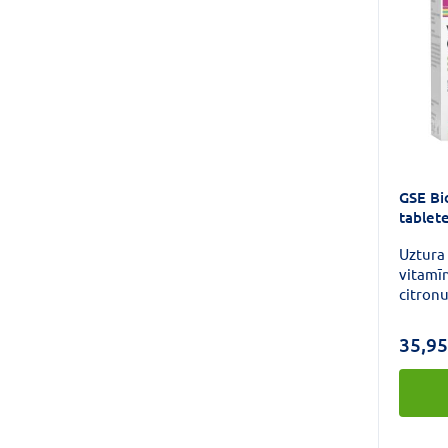
GSE Bi
tablet
Uztura 
vitamīn
citron
mikroaļ
izcels
35,95
vegāni