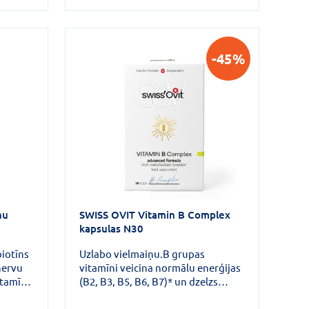
aspējas
neaizstājamiem ūdenī šķīstošiem
umu un
vitamīniem.
li un
-45%
nu
SWISS OVIT Vitamin B Complex
kapsulas N30
biotīns
Uzlabo vielmaiņu.B grupas
nervu
vitamīni veicina normālu enerģijas
itamīn,
(B2, B3, B5, B6, B7)* un dzelzs
rmālas
vielmaiņu (B2)*, palīdz nodrošināt
steroīdo hormonu, D vitamīna un