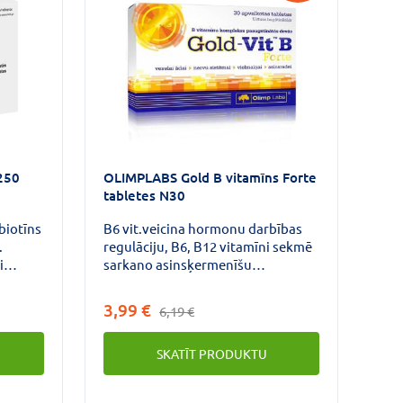
dz pat 8
250
OLIMPLABS Gold B vitamīns Forte
tabletes N30
biotīns
B6 vit.veicina hormonu darbības
.
regulāciju, B6, B12 vitamīni sekmē
i
sarkano asinsķermenīšu
mā,
veidošanos, savukārt folskābe
veicina normālu asinsradi.
3,99 €
6,19 €
anas
SKATĪT PRODUKTU
stākļos.