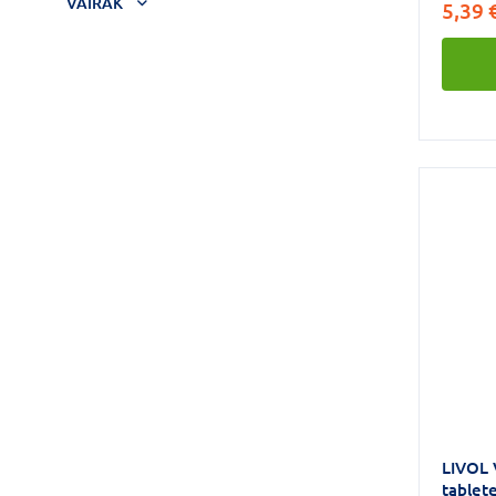
VAIRĀK
5,39 
augstās
vitamīn
nodroš
ieguves
normāl
LIVOL 
tablet