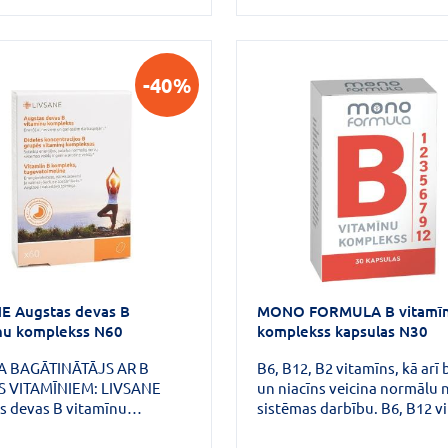
palīdz uzturēt garīgās darb
un palīdz samazināt nogur
nespēku.Piemērots
veģetāriešiem.Nesatur lipek
-40%
laktozi.
E Augstas devas B
MONO FORMULA B vitamī
nu komplekss N60
komplekss kapsulas N30
A BAGĀTINĀTĀJS AR B
B6, B12, B2 vitamīns, kā arī 
 VITAMĪNIEM: LIVSANE
un niacīns veicina normālu 
s devas B vitamīnu
sistēmas darbību. B6, B12 v
kss nodrošina organismu ar
folāti un niacīns veicina no
 8 B grupas vitamīniem
psiholoģiskās funkcijas.