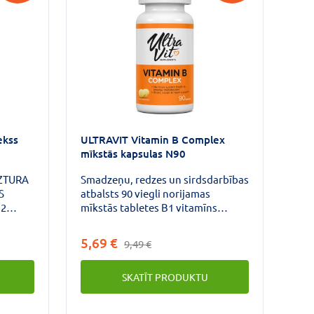
ekss
ULTRAVIT Vitamin B Complex
mīkstās kapsulas N90
ZTURA
Smadzeņu, redzes un sirdsdarbības
S
atbalsts 90 viegli norijamas
12
mīkstās tabletes B1 vitamīns
palīdz
(tiamīna mononitrāts), B2 vitamīns
as
(riboflavīns), B6 vitamīns
5,69 €
9,49 €
a
(piridoksīna hidrohlorīds), 12
vitamīns (cianokobalamīns) ir B
SKATĪT PRODUKTU
ālas
grupas vitamīni.Tas var uzturēt
normālu cilvēka organisma
nskābe
darbību un pieder pie vielmaiņā