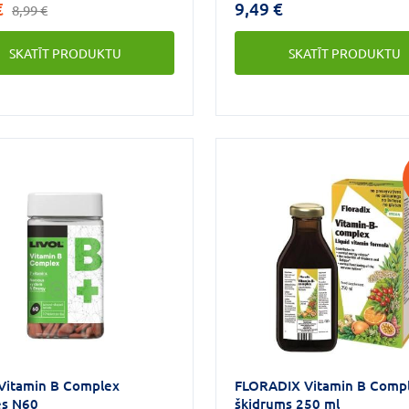
€
9,49 €
8,99 €
 devās.*B1, B2, B6, B12
s, niacīns un biotīns palīdz
SKATĪT PRODUKTU
SKATĪT PRODUKTU
ināt normālu enerģijas
 vielmaiņu un veicina
u nervu sistēmas darbību.
Vitamin B Complex
FLORADIX Vitamin B Comp
es N60
šķidrums 250 ml