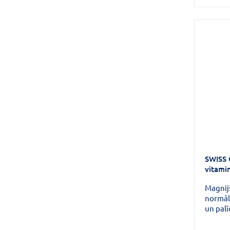
SWISS 
vitami
Magnijs
normāl
un pal
nespēk
muskuļ