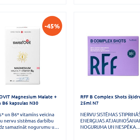
-45%
OVIT Magnesium Malate +
RFF B Complex Shots šķid
n B6 kapsulas N30
25ml N7
* un B6* vitamīns veicina
NERVU SISTĒMAS STIPRINĀ
u nervu sistēmas darbību
ENERĢIJAS ATJAUNOŠANAI
īdz samazināt nogurumu un
NOGURUMA UN NESPĒKA
u. Magnijs veicina normālu
MAZINĀŠANAI Produkta sas
u darbību. B6 vitamīns
esošie B grupas vitamīni pal