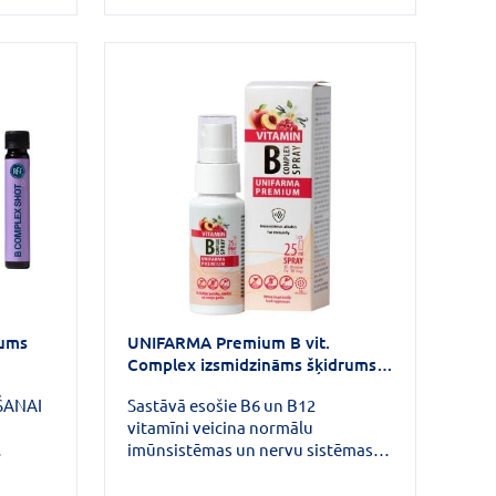
rums
UNIFARMA Premium B vit.
Complex izsmidzināms šķidrums
25ml
ŠANAI
Sastāvā esošie B6 un B12
vitamīni veicina normālu
imūnsistēmas un nervu sistēmas
tāvā
darbību, palīdz samazināt
īdz
nogurumu un