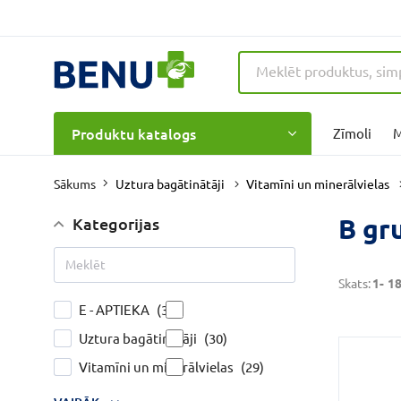
Produktu katalogs
Zīmoli
M
Uztura bagātinātāji
Vitamīni un minerālvielas
Sākums
B gr
Kategorijas
Skats:
1-
1
E - APTIEKA
(35)
Uztura bagātinātāji
(30)
Vitamīni un minerālvielas
(29)