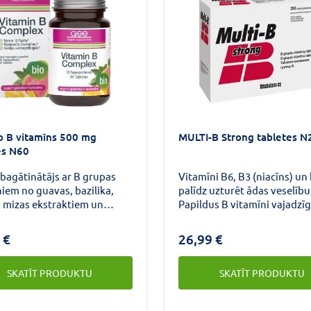
pērlītes izdala uzturvielas lī
stundām dienā.
o B vitamīns 500 mg
MULTI-B Strong tabletes N
es N60
bagātinātājs ar B grupas
Vitamīni B6, B3 (niacīns) un 
iem no guavas, bazilika,
palīdz uzturēt ādas veselību
u mizas ekstraktiem un
Papildus B vitamīni vajadzīg
ģes hlorellas. Bez dzīvnieku
nepilnvērtīga uztura gadīju
mes sastāvdaļām.Piemērots
lietojot noteikta tipa zāles,
 €
26,99 €
em.
sportojot, zaudējot svaru,
grūtniecības un bērna zīdīš
SKATĪT PRODUKTU
SKATĪT PRODUKTU
periodā, slimojot, stresa ap