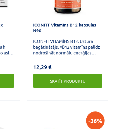
ax
ICONFIT Vitamīns B12 kapsulas
N90
ICONFIT VITAMĪNS B12. Uztura
8 h
bagātinātājs. *B12 vitamīns palīdz
no asins
nodrošināt normālu enerģijas
urums,
ieguves vielmaiņu. Turklāt palīdz
•
samazināt nogurumu un nespēku.
12,29 €
nīšu
METILKOBALAMĪNS. ENERĢIJAS
a
VIELMAIŅA.
SKATĪT PRODUKTU
bību •
 un
ra
ease
-36%
aktīvo
ro