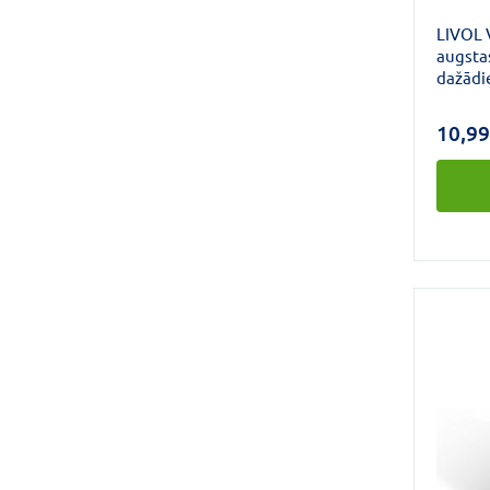
LIVOL 
augstas
dažādi
izstrād
saskaņ
10,99
Ziemeļ
Nesatu
un ener
niacīns
sistēma
nodroš
ieguve