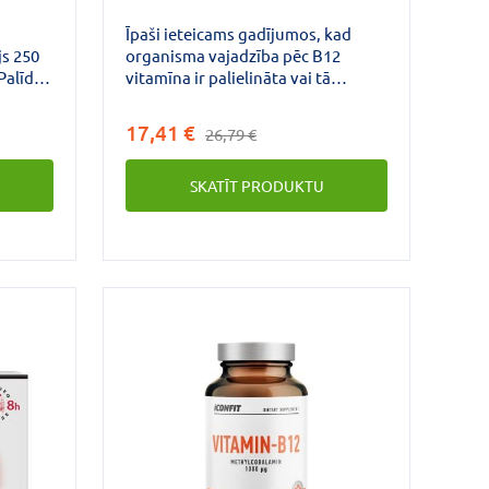
Īpaši ieteicams gadījumos, kad
js 250
organisma vajadzība pēc B12
Palīdz
vitamīna ir palielināta vai tā
as
uzņemšana ir traucēta
veģetāriešiem, vegāniem;
17,41 €
26,79 €
spēku*
neregulārs, vienveidīgs uzturs,
ēmas
samazināta ēstgriba; pēc
SKATĪT PRODUKTU
 B
slimošanas, atveseļošanās periodā;
sportistiem; intensīvas fiziskās
udzos
slodzes un stresa laikā; pārmērīgs
os
nogurums; cilvēkiem ar hroniskām
a
kuņģa zarnu trakta saslimšanām;
ūtu.
paaugstināts homocisteīna līmenis
asinīs; smēķētājiem.