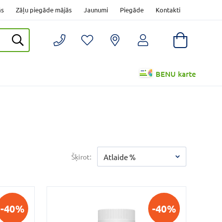
ās
Zāļu piegāde mājās
Jaunumi
Piegāde
Kontakti
BENU karte
Šķirot:
Atlaide %
-40%
-40%