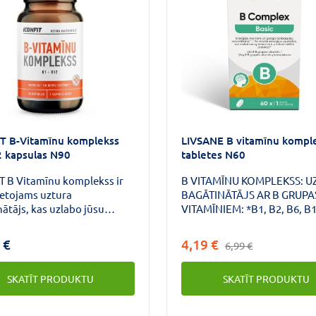
T B-Vitamīnu komplekss
LIVSANE B vitamīnu kompl
 kapsulas N90
tabletes N60
mplekss ir
B VITAMĪNU KOMPLEKSS: U
ietojams uztura
BAGĀTINĀTĀJS AR B GRUPA
ātājs, kas uzlabo jūsu
VITAMĪNIEM: *B1, B2, B6, B
s enerģijas līmeni un uzlabo
vitamīni, niacīns un biotīns 
istēmas darbību. Šis īpašais
nodrošināt normālu enerģij
 €
4,19 €
6,99 €
ss ir speciāli veidots, lai
ieguves vielmaiņu un veicin
 jums tieši tos B grupas
normālu nervu sistēmas
SKATĪT PRODUKTU
SKATĪT PRODUKTU
us, kas nepieciešami jūsu
darbību. Folāti veicina norm
ismam.
psiholoģiskās funkcijas un
normālu asinsradi.Pantotē