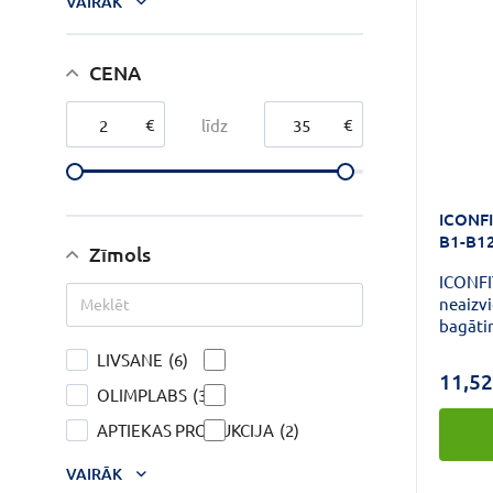
VAIRĀK
CENA
€
€
līdz
ICONFI
B1-B12
Zīmols
ICONFIT B Vitamīnu ko
neaizv
bagātin
ikdiena
LIVSANE
(6)
nervu s
11,52
komplek
OLIMPLABS
(3)
sniegtu
APTIEKAS PRODUKCIJA
(2)
vitamīn
organ
VAIRĀK