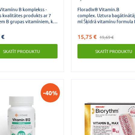
Vitamīnu B komplekss -
Floradix® Vitamin.B
 kvalitātes produkts ar 7
complex. Uztura bagātinātā
em B grupas vitamīniem, ko
ml Šķidrā vitamīnu formula 
ājuši Dānijas eksperti
nodrošināt normālu enerģij
ā ar jaunākajiem
ieguves vielmaiņu* Palīdz
 €
15,75 €
19,69 €
valstu uztura ieteikumiem.
samazināt nogurumu un ne
r glutēnu. Nervu sistēmai
Veicina normālu nervu sist
SKATĪT PRODUKTU
SKATĪT PRODUKTU
ģijai. Vitamīni B6, B12 un
darbību* Floradix Vitamin –
 veicina normālu nervu
complex satur B kompleksa
s darbību, palīdz
vitamīnus, kas iesaistīti da
ināt normālu enerģijas
svarīgos vielmaiņas proces
s vielmaiņu.
organismā un būtiski veicin
vispārējo veselību un labsaj
-40%