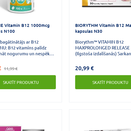
E Vitamin B12 1000mcg
BIORYTHM Vitamin B12 M
es N100
kapsulas N30
bagātinātājs ar B12
Biorythm™ VITAMIN B12
NU: B12 vitamīns palīdz
MAXPROLONGED RELEASE 
nāt nogurumu un nespēku,
(Ilgstoša izdalīšanās) Sarka
 normālu enerģijas ieguves
ķermenīšu veidošanās Nog
iņu, normālu nervu sistēmas
nespēks*1 *1 B12 vitamīns: 
€
20,99 €
11,99 €
u un normālas psiholoģiskās
veicina sarkano asins ķerme
as, normālu sarkano asins
normālu veidošanos • veicin
SKATĪT PRODUKTU
SKATĪT PRODUKTU
eidošanos, normālu
normālu nervu sistēmas dar
stēmas darbību, normālu
palīdz samazināt nogurumu
steīna vielmaiņu un
nespēku Biorythm™ līnijas
s šūnu dalīšanās procesā.
ražošanā tiek izmantota
novatoriska un unikāla uztu
bagātinātāju tirgū pieejama
tehnoloģija – Sustained Rel
(SR) tehnoloģija - ilgstošai 
vielu izdalīšanai.Īpašas mik