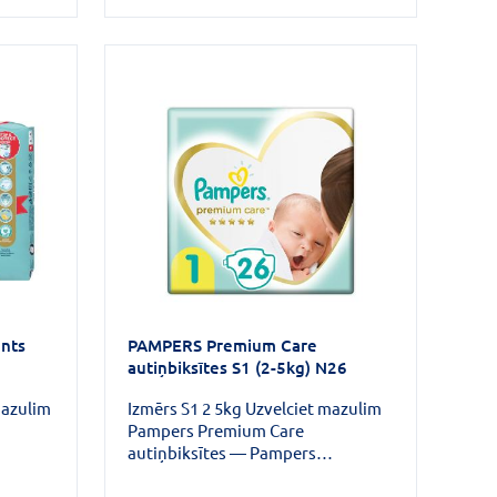
nts
PAMPERS Premium Care
autiņbiksītes S1 (2-5kg) N26
mazulim
Izmērs S1 2 5kg Uzvelciet mazulim
Pampers Premium Care
autiņbiksītes — Pampers
kā ādas
maigākais komforts un labākā ādas
 ir
aizsardzība. Autiņbiksītēm ir