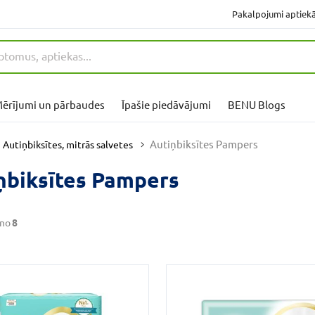
Pakalpojumi aptiek
ērījumi un pārbaudes
Īpašie piedāvājumi
BENU Blogs
Autiņbiksītes Pampers
Autiņbiksītes, mitrās salvetes
ņbiksītes Pampers
no
8