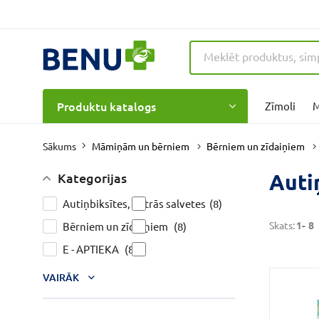
Produktu katalogs
Zīmoli
M
Māmiņām un bērniem
Bērniem un zīdaiņiem
Sākums
Auti
Kategorijas
Autiņbiksītes, mitrās salvetes
(8)
Skats:
1-
8
Bērniem un zīdaiņiem
(8)
E - APTIEKA
(8)
VAIRĀK