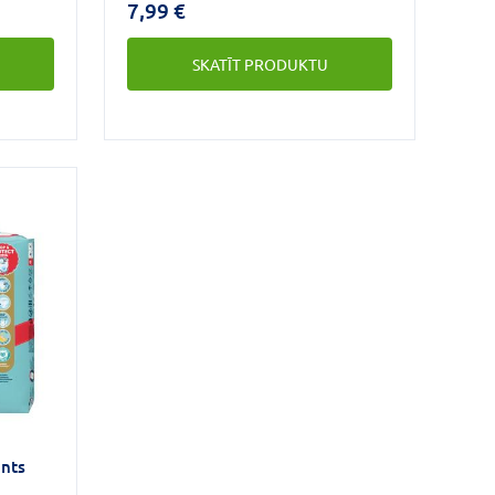
7,99 €
ām ir
sekrēciju absorbējošs slānis.
SKATĪT PRODUKTU
umam un
uļa
rgātu
nts