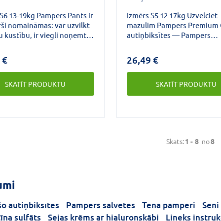
S6 13-19kg Pampers Pants ir
Izmērs S5 12 17kg Uzvelciet
ši nomaināmas: var uzvilkt
mazulim Pampers Premium 
u kustību, ir viegli noņemt,
autiņbiksītes — Pampers
t sānus, un ērti izmest,
maigākais komforts un labā
not lenti. Nakts laikā
aizsardzība.Šīs autiņbiksītes
 €
26,49 €
s Pants palīdz novērst
maigas kā dūnas, un tagad t
 un noplūžu rašanos, lai
absorbējošs slānis/virsējais
SKATĪT PRODUKTU
SKATĪT PRODUKTU
ūtu salds un netraucēts. To
pārklājums ar Heart Quilts
na 360 Fit: elastīga josta,
materiālu, kas neļauj mitr
elāgojas mazuļa
netīrumiem pieskarties maz
am,vidusslānis ar ļoti
ādai un saudzē to. Autiņi ir
absorbcijas spēju, kas tūlīt
paredzēti, lai perfekti aizsa
ē mitrumu, un dubultās
ādu.
Skats:
1 -
8
no
8
, kas aptver mazuļa kājas
ērš noplūdes. Pampers
vienkāršai nomaiņai dienā
sardzībai pret noplūdēm
umi
o autiņbiksītes
Pampers salvetes
Tena pamperi
Seni
īna sulfāts
Sejas krēms ar hialuronskābi
Lineks instruk