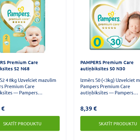
RS Premium Care
PAMPERS Premium Care
iksītes S2 N68
autiņbiksītes S0 N30
S2 4 8kg Uzvelciet mazulim
Izmērs S0 (<3kg) Uzvelciet 
s Premium Care
Pampers Premium Care
iksītes — Pampers
autiņbiksītes — Pampers
ais komforts un labākā ādas
maigākais komforts un labā
zība.Šīs autiņbiksītes ir
aizsardzība. Autiņbiksītēm i
 €
8,39 €
kā dūnas, un tagad tām ir
sekrēciju absorbējošs slānis
jošs slānis/virsējais
SKATĪT PRODUKTU
SKATĪT PRODUKTU
ums ar Heart Quilts
ālu, kas neļauj mitrumam un
miem pieskarties mazuļa