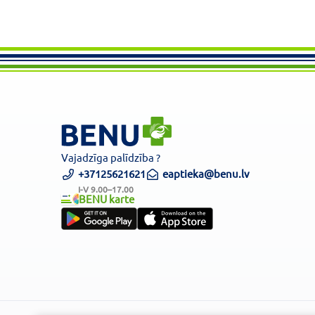
Vajadzīga palīdzība ?
+37125621621
eaptieka@benu.lv
I-V 9.00–17.00
BENU karte