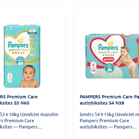
 saudzē to. Autiņi ir
ti, lai perfekti aizsargātu
RS Premium Care
PAMPERS Premium Care Pa
iksītes S3 N60
autiņbiksītes S4 N38
S3 6 10kg Uzvelciet mazulim
Izmērs S4 9 15kg Uzvelciet 
s Premium Care
Pampers Premium Care
iksītes — Pampers
autiņbiksītes — Pampers
ais komforts un labākā ādas
maigākais komforts un labā
zība.Šīs autiņbiksītes ir
aizsardzība.Šīs autiņbiksītes