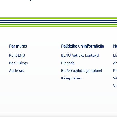
Par mums
Palīdzība un informācija
N
Par BENU
BENU Aptieka kontakti
Li
Benu Blogs
Piegāde
At
Aptiekas
Biežāk uzdotie jautājumi
Pr
Kā iepirkties
Sī
Vi