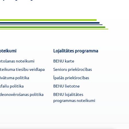
oteikumi
Lojalitātes programma
etošanas noteikumi
BENU karte
teikuma tiesību veidlapa
Senioru priekšrocības
ivātuma politika
Īpašās priekšrocības
kfailu politika
BENU lietotne
deonovērošanas politika
BENU lojalitātes
programmas noteikumi