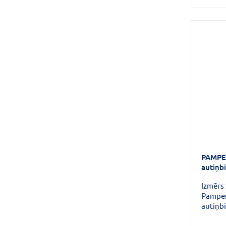
ādai un
paredzē
ādu.
PAMPE
autiņb
Izmērs 
Pamper
autiņb
maigāk
aizsard