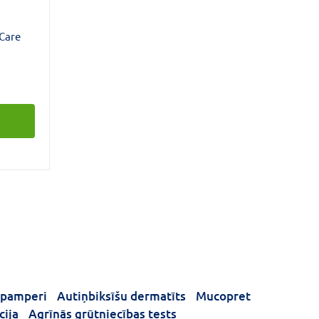
Care
kā ādas
 ir
ām ir
umam un
uļa
rgātu
 pamperi
Autiņbiksīšu dermatīts
Mucopret
cija
Agrīnās grūtniecības tests