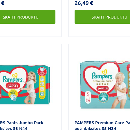
 €
26,49 €
kā dūnas, un tagad tām ir
maigas kā dūnas, un tagad t
jošs slānis/virsējais
absorbējošs slānis/virsējais
SKATĪT PRODUKTU
SKATĪT PRODUKTU
ums ar Heart Quilts
pārklājums ar Heart Quilts
ālu, kas neļauj mitrumam un
materiālu, kas neļauj mitr
miem pieskarties mazuļa
netīrumiem pieskarties maz
 saudzē to. Autiņi ir
ādai un saudzē to. Autiņi ir
ti, lai perfekti aizsargātu
paredzēti, lai perfekti aizsa
ādu.
RS Pants Jumbo Pack
PAMPERS Premium Care Pa
iksītes S6 N44
autiņbiksītes S5 N34