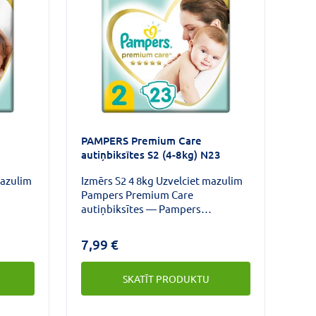
PAMPERS Premium Care
autiņbiksītes S2 (4-8kg) N23
mazulim
Izmērs S2 4 8kg Uzvelciet mazulim
Pampers Premium Care
autiņbiksītes — Pampers
kā ādas
maigākais komforts un labākā ādas
r
aizsardzība. Autiņbiksītēm ir
7,99 €
.
sekrēciju absorbējošs slānis.
SKATĪT PRODUKTU