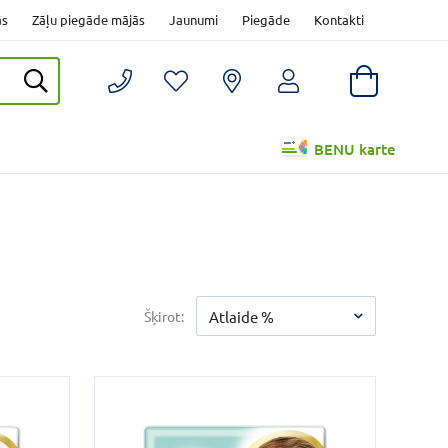
ās
Zāļu piegāde mājās
Jaunumi
Piegāde
Kontakti
BENU karte
Šķirot:
Atlaide %