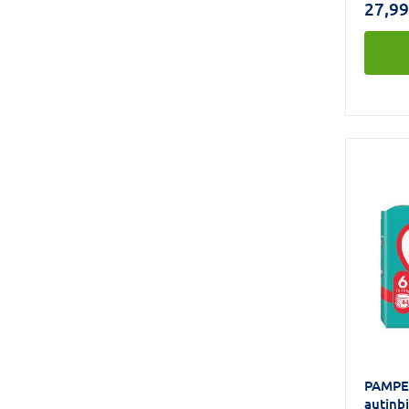
27,99
maigas 
absorbē
pārklāj
materi
netīru
ādai un
paredzē
ādu.
PAMPE
autiņb