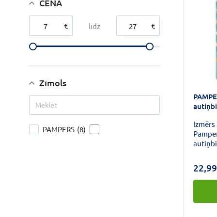
CENA
€
€
līdz
Zīmols
PAMPE
autiņb
Izmērs 
PAMPERS
(8)
Pamper
autiņb
maigāk
aizsard
22,99
maigas 
absorbē
pārklāj
materi
netīru