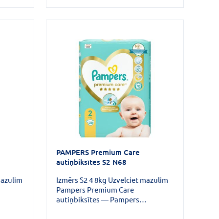
i
ādai un saudzē to. Autiņi ir
s tūlīt
paredzēti, lai perfekti aizsargātu
tās
ādu.
kājas
rs
dienā
dēm
PAMPERS Premium Care
autiņbiksītes S2 N68
mazulim
Izmērs S2 4 8kg Uzvelciet mazulim
Pampers Premium Care
autiņbiksītes — Pampers
kā ādas
maigākais komforts un labākā ādas
 ir
aizsardzība.Šīs autiņbiksītes ir