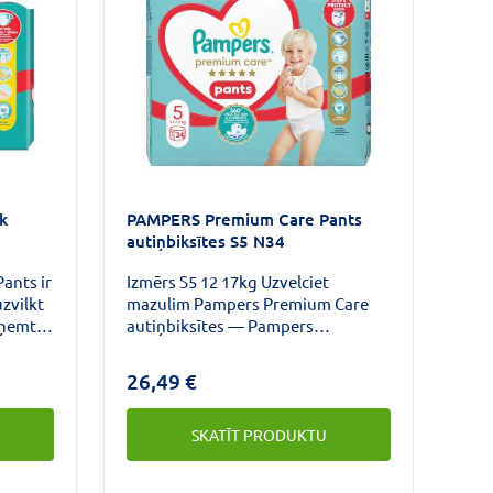
k
PAMPERS Premium Care Pants
autiņbiksītes S5 N34
ants ir
Izmērs S5 12 17kg Uzvelciet
zvilkt
mazulim Pampers Premium Care
oņemt,
autiņbiksītes — Pampers
t,
maigākais komforts un labākā ādas
aizsardzība.Šīs autiņbiksītes ir
26,49 €
st
maigas kā dūnas, un tagad tām ir
 lai
absorbējošs slānis/virsējais
SKATĪT PRODUKTU
ēts. To
pārklājums ar Heart Quilts
osta,
materiālu, kas neļauj mitrumam un
netīrumiem pieskarties mazuļa