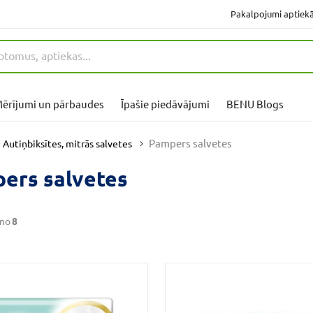
Pakalpojumi aptiek
ērījumi un pārbaudes
Īpašie piedāvājumi
BENU Blogs
Pampers salvetes
Autiņbiksītes, mitrās salvetes
ers salvetes
no
8