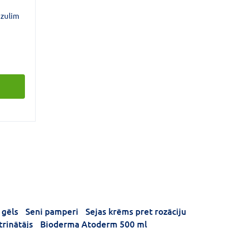
azulim
kā ādas
 gēls
Seni pamperi
Sejas krēms pret rozāciju
rinātājs
Bioderma Atoderm 500 ml