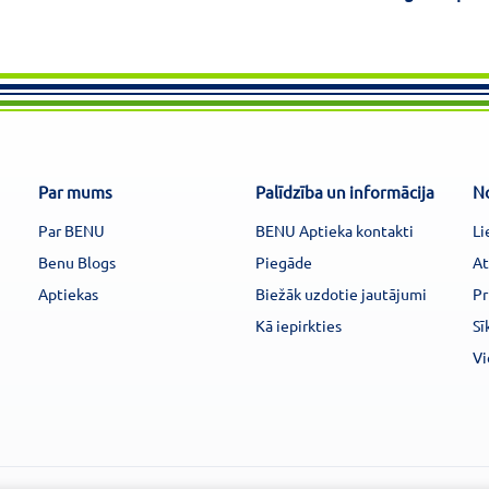
Par mums
Palīdzība un informācija
N
Par BENU
BENU Aptieka kontakti
Li
Benu Blogs
Piegāde
At
Aptiekas
Biežāk uzdotie jautājumi
Pr
Kā iepirkties
Sī
Vi