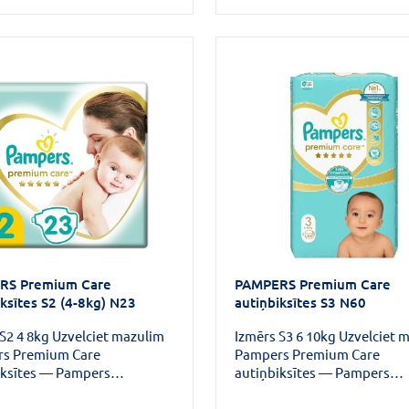
vēderiņam,vidusslānis ar ļot
augstu absorbcijas spēju, ka
absorbē mitrumu, un dubul
maliņas, kas aptver mazuļa 
un novērš noplūdes. Pampe
Pants: vienkāršai nomaiņai 
un aizsardzībai pret noplū
naktī.
RS Premium Care
PAMPERS Premium Care
iksītes S2 (4-8kg) N23
autiņbiksītes S3 N60
S2 4 8kg Uzvelciet mazulim
Izmērs S3 6 10kg Uzvelciet 
s Premium Care
Pampers Premium Care
iksītes — Pampers
autiņbiksītes — Pampers
ais komforts un labākā ādas
maigākais komforts un labā
zība.
aizsardzība.Šīs autiņbiksītes