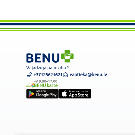
Vajadzīga palīdzība ?
+37125621621
eaptieka@benu.lv
I-V 9.00–17.00
BENU karte