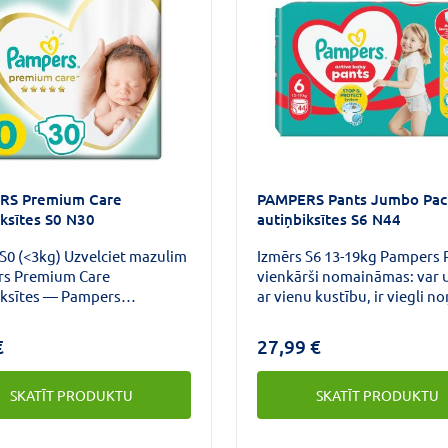
RS Premium Care
PAMPERS Pants Jumbo Pac
iksītes S0 N30
autiņbiksītes S6 N44
S0 (<3kg) Uzvelciet mazulim
Izmērs S6 13-19kg Pampers P
s Premium Care
vienkārši nomaināmas: var u
iksītes — Pampers
ar vienu kustību, ir viegli n
ais komforts un labākā ādas
atplēšot sānus, un ērti izmes
zība.
pielipinot lenti. Nakts laikā
€
27,99 €
Pampers Pants palīdz novēr
spraugu un noplūžu rašanos,
SKATĪT PRODUKTU
SKATĪT PRODUKTU
miegs būtu salds un netrauc
nodrošina 360 Fit: elastīga j
kas pielāgojas mazuļa