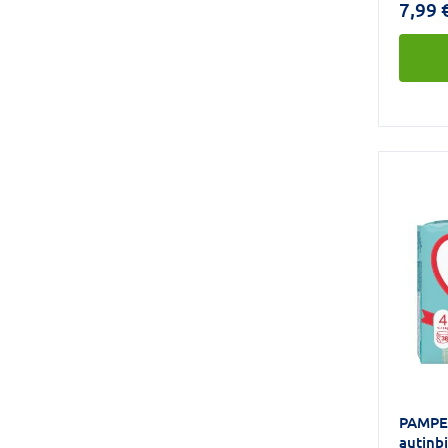
7,99 
PAMPE
autiņb