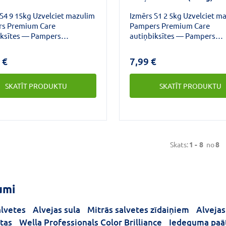
S4 9 15kg Uzvelciet mazulim
Izmērs S1 2 5kg Uzvelciet m
s Premium Care
Pampers Premium Care
iksītes — Pampers
autiņbiksītes — Pampers
ais komforts un labākā ādas
maigākais komforts un labā
zība.Šīs autiņbiksītes ir
aizsardzība.
 €
7,99 €
kā dūnas, un tagad tām ir
jošs slānis/virsējais
SKATĪT PRODUKTU
SKATĪT PRODUKTU
ums ar Heart Quilts
ālu, kas neļauj mitrumam un
miem pieskarties mazuļa
 saudzē to. Autiņi ir
ti, lai perfekti aizsargātu
Skats:
1 -
8
no
8
umi
alvetes
Alvejas sula
Mitrās salvetes zīdaiņiem
Alvejas
tas
Wella Professionals Color Brilliance
Iedeguma paāt