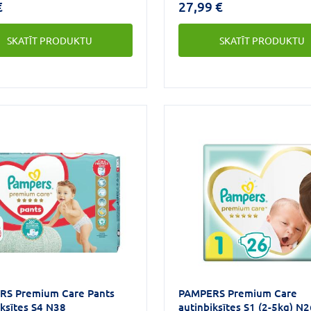
€
27,99 €
maigas kā dūnas, un tagad t
absorbējošs slānis/virsējais
SKATĪT PRODUKTU
SKATĪT PRODUKTU
pārklājums ar Heart Quilts
materiālu, kas neļauj mitr
netīrumiem pieskarties maz
ādai un saudzē to. Autiņi ir
paredzēti, lai perfekti aizsa
ādu.
RS Premium Care Pants
PAMPERS Premium Care
iksītes S4 N38
autiņbiksītes S1 (2-5kg) N2