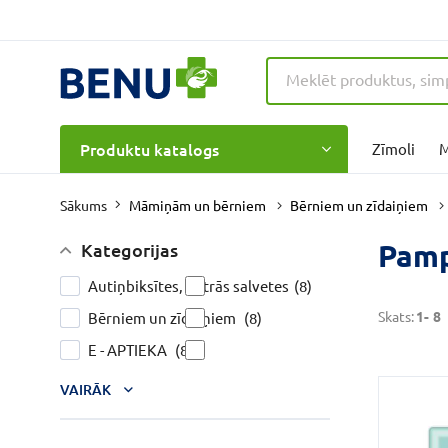
Produktu katalogs
Zīmoli
M
Māmiņām un bērniem
Bērniem un zīdaiņiem
Sākums
Pamp
Kategorijas
Autiņbiksītes, mitrās salvetes
(8)
Skats:
1-
8
Bērniem un zīdaiņiem
(8)
E - APTIEKA
(8)
VAIRĀK