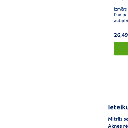
Izmērs 
Pamper
autiņb
maigāk
aizsard
26,49
maigas 
absorbē
pārklāj
materi
netīru
ādai un
paredzē
ādu.
Ieteik
Mitrās s
Aknes rē