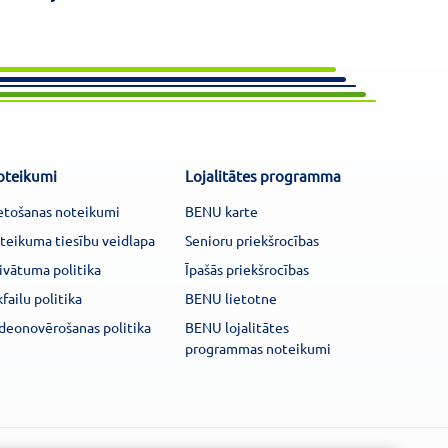
oteikumi
Lojalitātes programma
etošanas noteikumi
BENU karte
teikuma tiesību veidlapa
Senioru priekšrocības
ivātuma politika
Īpašās priekšrocības
kfailu politika
BENU lietotne
deonovērošanas politika
BENU lojalitātes
programmas noteikumi