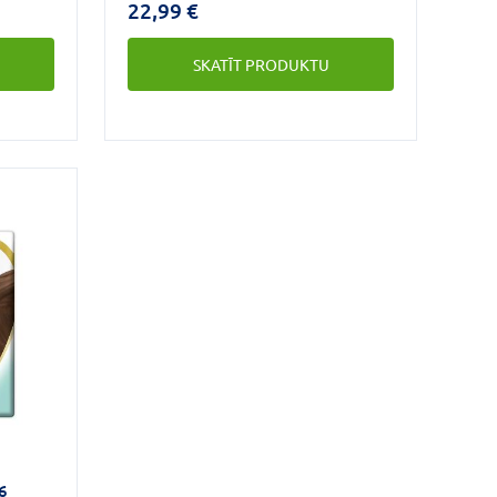
22,99 €
ām ir
maigas kā dūnas, un tagad tām ir
absorbējošs slānis/virsējais
SKATĪT PRODUKTU
pārklājums ar Heart Quilts
umam un
materiālu, kas neļauj mitrumam un
uļa
netīrumiem pieskarties mazuļa
ādai un saudzē to. Autiņi ir
rgātu
paredzēti, lai perfekti aizsargātu
ādu.
6