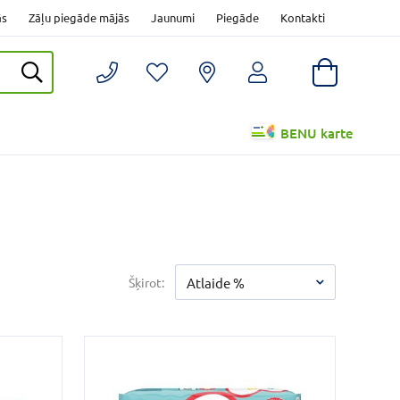
ās
Zāļu piegāde mājās
Jaunumi
Piegāde
Kontakti
BENU karte
Šķirot:
Atlaide %