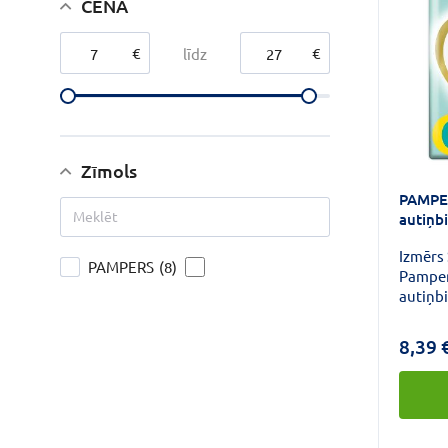
CENA
€
€
līdz
Zīmols
PAMPE
autiņb
Izmērs 
PAMPERS
(8)
Pamper
autiņb
maigāk
aizsard
8,39 