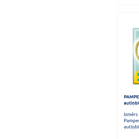
PAMPE
autiņb
Izmērs 
Pamper
autiņb
maigāk
aizsard