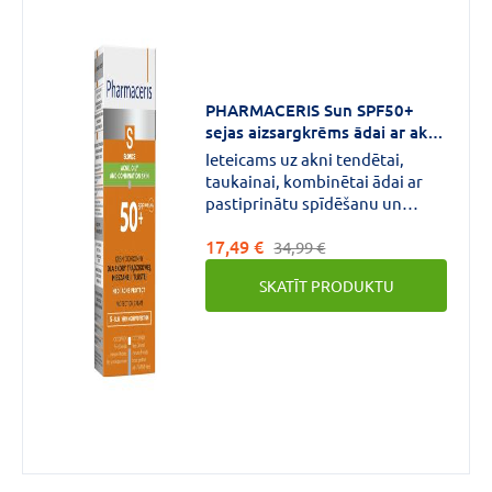
SPF20
(2)
PHARMACERIS Sun SPF50+
sejas aizsargkrēms ādai ar akni,
jaukta tipa vai taukainai ādai
Ieteicams uz akni tendētai,
50 ml
taukainai, kombinētai ādai ar
pastiprinātu spīdēšanu un
bojājumu
17,49 €
veidošanos.Nodrošina ļoti
34,99 €
augsta līmeņa aizsardzību pret
SKATĪT PRODUKTU
intensīvu saules gaismu un
kaitīgajiem UVA/UVB
stariem.Var lietot arī pēc aknes
ārstēšanas procedūrām vai
medikamentu lietošanas laikā,
kad nepieciešama augstākā
līmeņa aizsardzība pret saules
iedarbību.