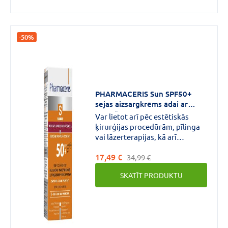
-50%
PHARMACERIS Sun SPF50+
sejas aizsargkrēms ādai ar
paplašinātiem kapilāriem un
Var lietot arī pēc estētiskās
rozāciju, 50 ml
ķirurģijas procedūrām, pīlinga
vai lāzerterapijas, kā arī
dermatoloģisko procedūru laikā
17,49 €
un pēc tām.Krēms efektīvi
34,99 €
pasargā no ādas krāsas
SKATĪT PRODUKTU
izmaiņām, eritēmas,
telangiektāzijas un
hipersensitivitātes, ko izraisa
saules iedarbība.