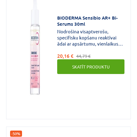
BIODERMA Sensibio AR+ Bi-
Forma
Serums 30ml
Nodrošina visaptverošu,
Krēms
(12)
specifisku kopšanu reaktīvai
Gels
(4)
ādai ar apsārtumu, vienlaikus
mērķējot uz novecošanās
Serums
(2)
20,16 €
pazīmēm. Samazina apsārtumu
44,79 €
un redzamos sīkos asinsvadus
VAIRĀK
SKATĪT PRODUKTU
un nogludina un nostiprina ādu.
Aktīvās
vielas
stiprums
SPF50+
(4)
-50%
SPF30
(3)