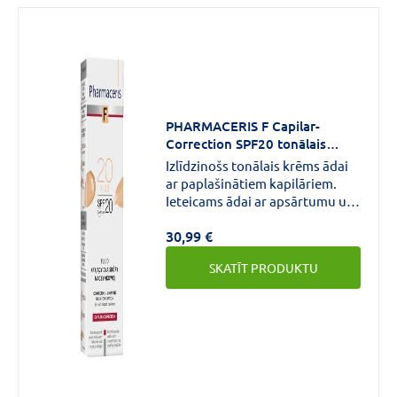
PHARMACERIS F Capilar-
Correction SPF20 tonālais
krēms 20 Nude 30 ml
Izlīdzinošs tonālais krēms ādai
ar paplašinātiem kapilāriem.
Ieteicams ādai ar apsārtumu un
paaugstinātu jutību, lai
30,99 €
izlīdzinātu ādas toni un
noslēptu tādus defektus kā
SKATĪT PRODUKTU
paplašināti kapilāri,
zirnekļveida vēnas, pastāvīga
vai regulāra eritēma, rozācija,
nevienāda ādas tekstūra,
pietūkums vai tumši loki.