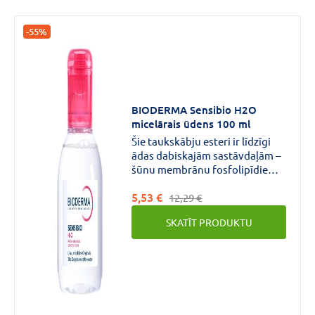
-55%
BIODERMA Sensibio H2O
micelārais ūdens 100 ml
Šie taukskābju esteri ir līdzīgi
ādas dabiskajām sastāvdaļām –
šūnu membrānu fosfolipīdiem
un palīdz dabiski atjaunot ādu
5,53 €
aizsargājošo hidrolipīdu
12,29 €
slāni.Nomierinošas aktīvās
SKATĪT PRODUKTU
vielas novērš ādas kairinājuma
sajūtu.