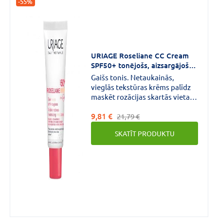
-55%
URIAGE Roseliane CC Cream
SPF50+ tonējošs, aizsargājošs
krēms 40 ml
Gaišs tonis. Netaukainās,
vieglās tekstūras krēms palīdz
maskēt rozācijas skartās vietas,
vienādo ādas krāsu, uzticami
9,81 €
aizsargā rozācijas skartu ādu ar
21,79 €
paplašinātiem kapilāriem no
SKATĪT PRODUKTU
UVA/UVB stariem, kā arī
kaitīgās saules staru iedarbības.