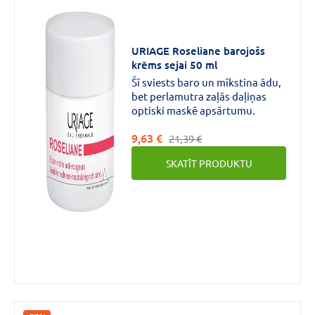
URIAGE Roseliane barojošs
krēms sejai 50 ml
Šī sviests baro un mīkstina ādu,
bet perlamutra zaļās daļiņas
optiski maskē apsārtumu.
9,63 €
21,39 €
SKATĪT PRODUKTU