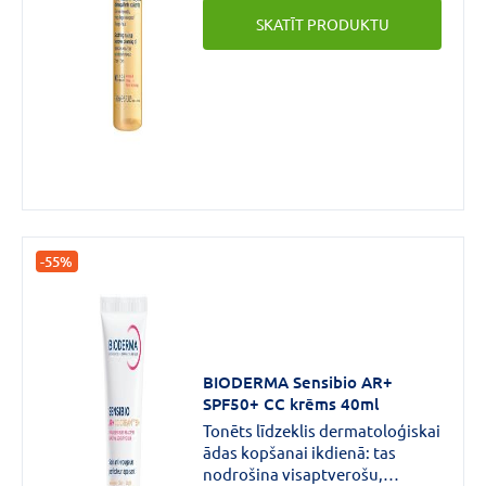
dabisko p.H.Rezultāti: āda ir
SKATĪT PRODUKTU
tīra, maiga, nomierināta un
atguvusi komfortu.
-55%
BIODERMA Sensibio AR+
SPF50+ CC krēms 40ml
Tonēts līdzeklis dermatoloģiskai
ādas kopšanai ikdienā: tas
nodrošina visaptverošu,