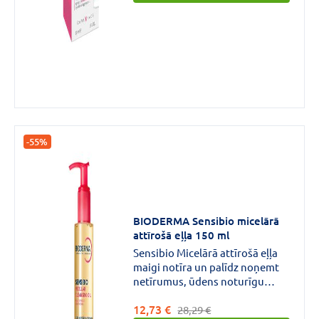
novājinātas, un tas izraisa
paātrinātu ādas novecošanās
procesu, kas tiek saukts par
“inflamm’ageing” (iekaisīgu
novecošanos).
-55%
BIODERMA Sensibio micelārā
attīrošā eļļa 150 ml
Sensibio Micelārā attīrošā eļļa
maigi notīra un palīdz noņemt
netīrumus, ūdens noturīgu
dekoratīvo kosmētiku un saules
12,73 €
aizsargfiltrus, saglabājot ādas
28,29 €