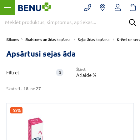
Filtrēt
Noņemt
filtrus
Kategorijas
Skaistums un ādas kopšana
Sejas ādas kopšana
Krēmi un ser
Sākums
Apsārtusi sejas āda
E
-
Šķirot:
APTIEKA
Filtrēt
0
Atlaide %
(27)
Skaistums
Skats:
1-
18
no
27
un
ādas
kopšana
-55%
(27)
Sejas
ādas
kopšana
(23)