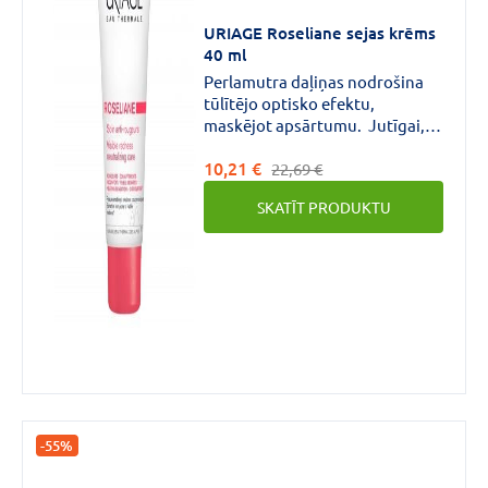
URIAGE Roseliane sejas krēms
40 ml
Perlamutra daļiņas nodrošina
tūlītējo optisko efektu,
maskējot apsārtumu. Jutīgai,
rozācijas skartai ādai.
10,21 €
Nomierina un mitrina.
22,69 €
SKATĪT PRODUKTU
-55%