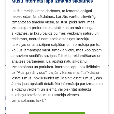
Mūsu interneta lapa izmanto sīkdatnes
bojājumu risku.
Lai šī tīmekļa vietne darbotos, tā izmanto obligāti
nepieciešamās sīkdatnes. Lai Jūs varētu pilnvērtīgi
izmantot šo tīmekļa vietni, ar Jūsu piekrišanu mēs
izmantojam preferences, statiskas un mārketinga
sīkdatnes, ar kuru palīdzību mēs veidojam saturu un
reklāmas, nodrošinām sociālo saziņas līdzekļu
funkcijas un analizējam datplūsmu. Informāciju par to,
kā Jūs izmantojat mūsu tīmekļa vietni, mēs kopīgojam
ar saviem sociālās saziņas līdzekļu, reklamēšanas un
SKATĪT VAIRĀK
analīzes partneriem. Lai apstiprinātu sīkdatņu
izmantošanu un pārlūkotu interneta lapu, noklikšķiniet
Skats:
1 -
18
no
27
uz "Apstiprināt visus". Ja jūs vēlaties mainīt sīkdatņu
iestatījumus, noklikšķiniet uz "Mainīt iestatījumus", kas
Jums ļaus apskatīt detalizētu informāciju par izmantoto
sīkdatņu veidiem un izlemt, vai piekrītat noteiktu
sīkdatņu lietošanai mūsu tīmekļa vietnes
Ieteikumi
izmantošanas laikā.”
Eucerin sejas krēms
Toniks sejai
Bioderma sejas