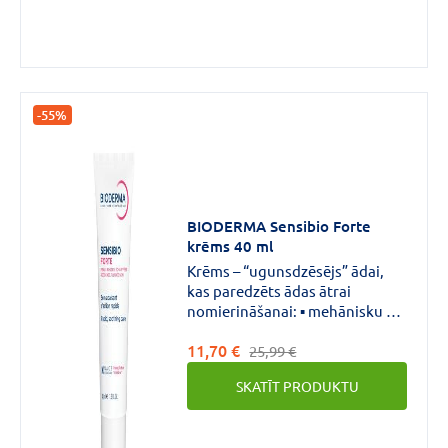
-55%
BIODERMA Sensibio Forte
krēms 40 ml
Krēms – “ugunsdzēsējs” ādai,
kas paredzēts ādas ātrai
nomierināšanai: ▪ mehānisku vai
ķīmisku faktoru izraisīta
11,70 €
apsārtuma gadījumā
25,99 €
(noberzums, skūšanās radīts
SKATĪT PRODUKTU
kairinājums, depilācija, pīlings);
▪ pēc ārsta ieteiktām
dermatoloģiskām procedūrām