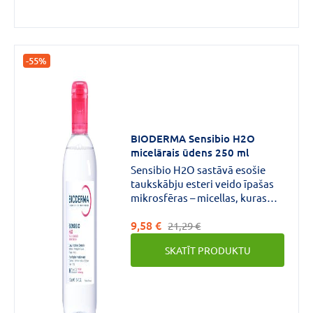
-55%
BIODERMA Sensibio H2O
micelārais ūdens 250 ml
Sensibio H2O sastāvā esošie
taukskābju esteri veido īpašas
mikrosfēras – micellas, kuras
satver, sasaista un noņem
9,58 €
netīrumus un dekoratīvo
21,29 €
kosmētiku no ādas un acīm.Šie
SKATĪT PRODUKTU
taukskābju esteri ir līdzīgi ādas
dabiskajām sastāvdaļām – šūnu
membrānu fosfolipīdiem un
palīdz dabiski atjaunot ādu
aizsargājošo hidrolipīdu slāni.