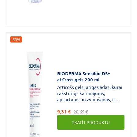
-55%
BIODERMA Sensibio DS+
attīrošs gels 200 ml
Attīrošs gels jutīgas ādas, kurai
raksturīgs kairinājums,
apsārtums un zvīņošanās, it
īpaši taukainos ādas apvidos:
9,31 €
deguna spārnu daļā, ap uzacīm,
20,69 €
uz pieres vai zoda tīrīšanai.
SKATĪT PRODUKTU
Sensibio DS+ gels maigi notīra
ādu, respektējot ādas jutību.
Tas iedarbojas uz apsārtuma un