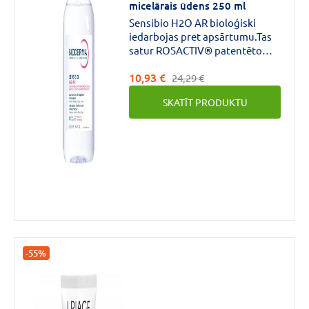
micelārais ūdens 250 ml
Sensibio H2O AR bioloģiski
iedarbojas pret apsārtumu.Tas
satur ROSACTIV® patentēto
kompleksu, kas tieši iedarbojas
10,93 €
uz apsārtuma cēloni: kavē
24,29 €
vaskulārā endotēlija augšanas
SKATĪT PRODUKTU
faktora (VEAF) sintēzi, kurš ir
viens no galvenajiem asinsvadu
paplašināšanās cēloņiem.
-55%