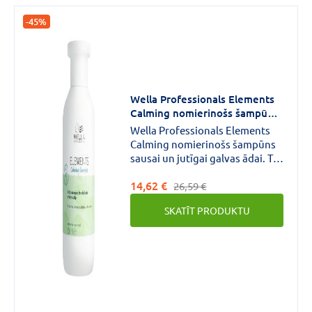
-45%
Wella Professionals Elements
Calming nomierinošs šampūns
250 ml
Wella Professionals Elements
Calming nomierinošs šampūns
sausai un jutīgai galvas ādai. Tas
palīdz atjaunot galvas ādas
14,62 €
komfortu ar dārzeņu glicerīna
26,59 €
sastāvdaļu.
SKATĪT PRODUKTU