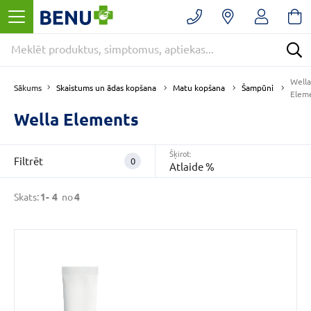
Filtrēt
Noņemt
filtrus
Kategorijas
Wella
Skaistums un ādas kopšana
Matu kopšana
Šampūni
Sākums
Elem
Wella Elements
E
-
Šķirot:
APTIEKA
Filtrēt
0
Atlaide %
(4)
Matu
Skats:
1-
4
no
4
kopšana
(4)
Skaistums
un
ādas
kopšana
(4)