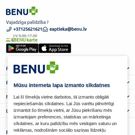
Vajadzīga palīdzība ?
+37125621621
eaptieka@benu.lv
I-V 9.00–17.00
BENU karte
Par mums
Par BENU
Palīdzība un informācija
Mūsu interneta lapa izmanto sīkdatnes
Benu Blogs
BENU Aptieka kontakti
Noteikumi
Lai šī tīmekļa vietne darbotos, tā izmanto obligāti
Aptiekas
Piegāde
nepieciešamās sīkdatnes. Lai Jūs varētu pilnvērtīgi
Lietošanas noteikumi
izmantot šo tīmekļa vietni, ar Jūsu piekrišanu mēs
Lojalitātes programma
Biežāk uzdotie jautājumi
izmantojam preferences, statiskas un mārketinga
Atteikuma tiesību veidlapa
Kā iepirkties
BENU karte
sīkdatnes, ar kuru palīdzību mēs veidojam saturu un
Privātuma politika
reklāmas, nodrošinām sociālo saziņas līdzekļu
Senioru priekšrocības
Piesakies un esi pirmais, kas uzzina BENU jaunumus!