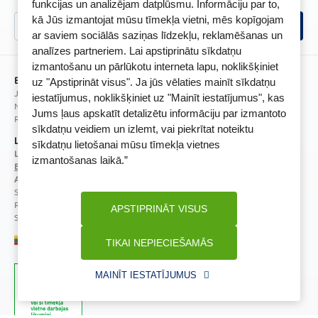
Sīkfailu politika
funkcijas un analizējam datplūsmu. Informāciju par to,
Īpašās priekšrocības
kā Jūs izmantojat mūsu tīmekļa vietni, mēs kopīgojam
Videonovērošanas politika
BENU lietotne
ar saviem sociālās saziņas līdzekļu, reklamēšanas un
analīzes partneriem. Lai apstiprinātu sīkdatņu
BENU lojalitātes programmas noteikumi
izmantošanu un pārlūkotu interneta lapu, noklikšķiniet
BENU Aptieka Latvija, SIA
uz "Apstiprināt visus". Ja jūs vēlaties mainīt sīkdatņu
Juridiskā adrese / Faktiskā adrese:
iestatījumus, noklikšķiniet uz "Mainīt iestatījumus", kas
Noliktavu iela 5, Dreiliņi, Stopiņu novads, LV-2130
Jums ļaus apskatīt detalizētu informāciju par izmantoto
Reģistrācijas Nr.: 40003252167
sīkdatņu veidiem un izlemt, vai piekrītat noteiktu
Licence
sīkdatņu lietošanai mūsu tīmekļa vietnes
Licences numurs:
A00010
izmantošanas laikā.”
E-aptiekas kontakti
Aptiekas vadītāja:
Sertificēta farmaceite: Jeļena Gončarova
Reģistrācijas Nr.: F-0834
APSTIPRINĀT VISUS
Sertifikāta Nr.: 092.2020
TIKAI NEPIECIEŠAMĀS
MAINĪT IESTATĪJUMUS