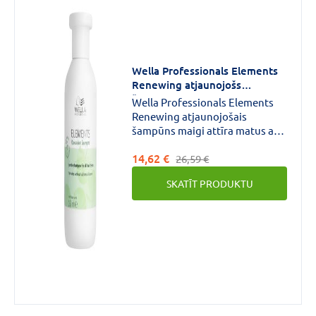
Wella Professionals Elements
Renewing atjaunojošs
šampūns 250 ml
Wella Professionals Elements
Renewing atjaunojošais
šampūns maigi attīra matus ar
greznām putām, nesamazinot
14,62 €
matos dabisko
26,59 €
mitrumu.Produkts atdzīvina
SKATĪT PRODUKTU
matu spīdumu un nogludina
matus, lai tie iegūtu veselīgu
izskatu un sajūtu.Izgatavots no
91% dabiskas izcelsmes
sastāvdaļu, atjaunojošais
šampūns nodrošina līdz pat
30% gludākus matus.