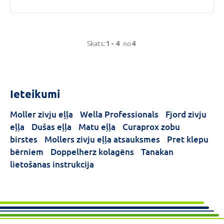
Skats:
1 -
4
no
4
Ieteikumi
Moller zivju eļļa
Wella Professionals
Fjord zivju
eļļa
Dušas eļļa
Matu eļļa
Curaprox zobu
birstes
Mollers zivju eļļa atsauksmes
Pret klepu
bērniem
Doppelherz kolagēns
Tanakan
lietošanas instrukcija