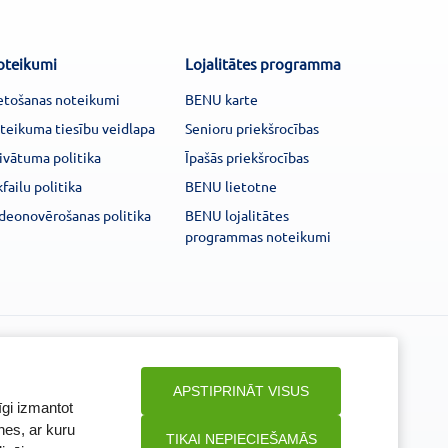
oteikumi
Lojalitātes programma
etošanas noteikumi
BENU karte
teikuma tiesību veidlapa
Senioru priekšrocības
ivātuma politika
Īpašās priekšrocības
kfailu politika
BENU lietotne
deonovērošanas politika
BENU lojalitātes
programmas noteikumi
Seko mums
APSTIPRINĀT VISUS
īgi izmantot
nes, ar kuru
TIKAI NEPIECIEŠAMĀS