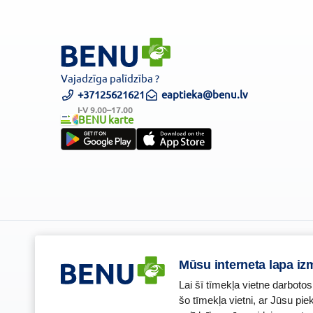
Vajadzīga palīdzība ?
+37125621621
eaptieka@benu.lv
I-V 9.00–17.00
BENU karte
Piesakies un esi pirmais, kas uzzina BENU jaunumus!
Mūsu interneta lapa iz
Lai šī tīmekļa vietne darbotos
šo tīmekļa vietni, ar Jūsu pi