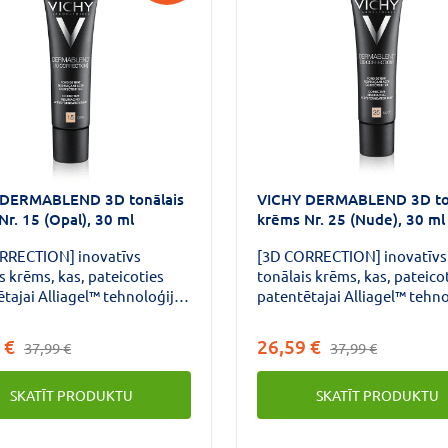
 DERMABLEND 3D tonālais
VICHY DERMABLEND 3D to
Nr. 15 (Opal), 30 ml
krēms Nr. 25 (Nude), 30 ml
RRECTION] inovatīvs
[3D CORRECTION] inovatīvs
s krēms, kas, pateicoties
tonālais krēms, kas, pateico
tajai Alliagel™ tehnoloģijai,
patentētajai Alliagel™ tehno
na un nosedz visas aknes
izlīdzina un nosedz visas ak
 ādas nepilnības ar vienu
radītās ādas nepilnības ar v
 €
26,59 €
37,99 €
37,99 €
 kārtu: Mīkstā un
pārklājuma kārtu: Mīkstā un
ā tekstūra optiski izkliedē
elastīgā tekstūra optiski izk
SKATĪT PRODUKTU
SKATĪT PRODUKTU
 un nomaskē ādas
gaismu un nomaskē ādas
zlīdzinošs
nepilnības Virsmu izlīdzinošs
 pateicoties
efekts, pateicoties