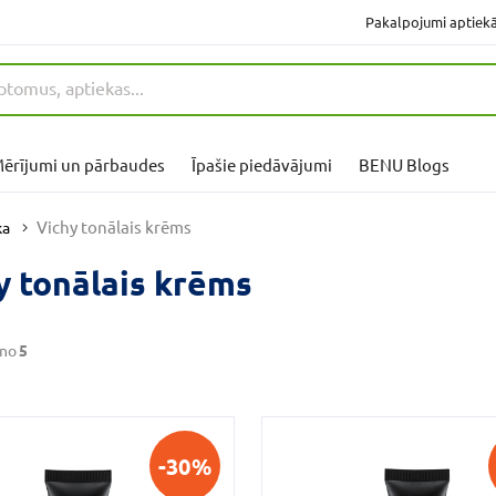
Pakalpojumi aptiek
ērījumi un pārbaudes
Īpašie piedāvājumi
BENU Blogs
Vichy tonālais krēms
ka
y tonālais krēms
no
5
-30%