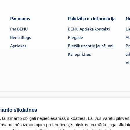
Par mums
Palīdzība un informācija
N
Par BENU
BENU Aptieka kontakti
Li
Benu Blogs
Piegāde
At
Aptiekas
Biežāk uzdotie jautājumi
Pr
Kā iepirkties
Sī
Vi
manto sīkdatnes
, tā izmanto obligāti nepieciešamās sīkdatnes. Lai Jūs varētu pilnvērt
ekrišanu mēs izmantojam preferences, statiskas un mārketinga sīkdat