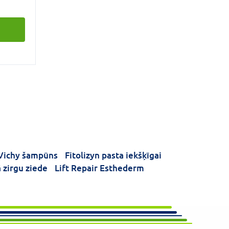
liedē
, kas
līdzina
adot
as
Vichy šampūns
Fitolizyn pasta iekšķīgai
ā zirgu ziede
Lift Repair Esthederm