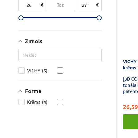
€
€
līdz
Zīmols
VICHY
krēms 
VICHY
(5)
[3D CO
tonālai
Forma
patentē
izlīdzi
Krēms
(4)
radītās
26,59
pārklājuma
elastīg
gaismu
nepilnības Virsmu i
efekts,