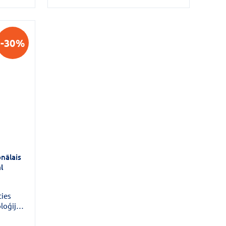
, kas
želejkonsistences silikonam, kas
līdzina
piepilda nelīdzenumus un izlīdzina
adot
ādas virsmas defektus, tā radot
gludas ādas iespaidu Minerālu
-30%
as
pigmenti lieliski noklāj krāsas
defektus.
nālais
l
ties
loģijai,
nes
ienu