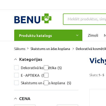
Produktu katalogs
Zīmoli
M
Skaistums un ādas kopšana
Dekoratīvā kosmēti
Sākums
Vich
Kategorijas
Dekoratīvā kosmētika
(5)
Skats:
1-
5
E - APTIEKA
(5)
Skaistums un ādas kopšana
(5)
CENA