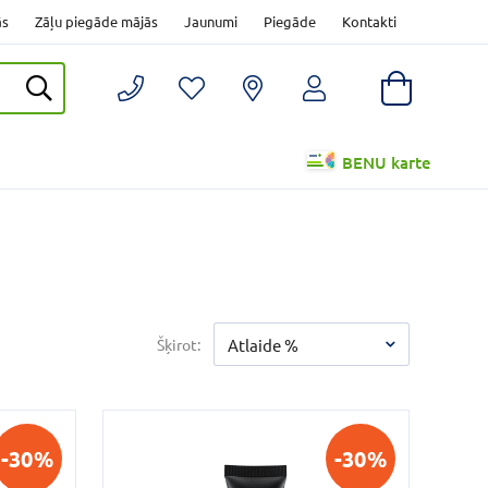
ās
Zāļu piegāde mājās
Jaunumi
Piegāde
Kontakti
BENU karte
Šķirot:
Atlaide %
-30%
-30%