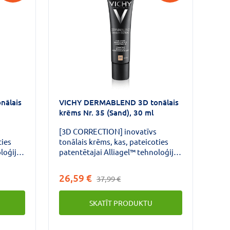
nālais
VICHY DERMABLEND 3D tonālais
krēms Nr. 35 (Sand), 30 ml
[3D CORRECTION] inovatīvs
ties
tonālais krēms, kas, pateicoties
loģijai,
patentētajai Alliagel™ tehnoloģijai,
nes
izlīdzina un nosedz visas aknes
ienu
radītās ādas nepilnības ar vienu
26,59 €
37,99 €
pārklājuma kārtu: Mīkstā un
liedē
elastīgā tekstūra optiski izkliedē
SKATĪT PRODUKTU
gaismu un nomaskē ādas
nepilnības Virsmu izlīdzinošs
efekts, pateicoties