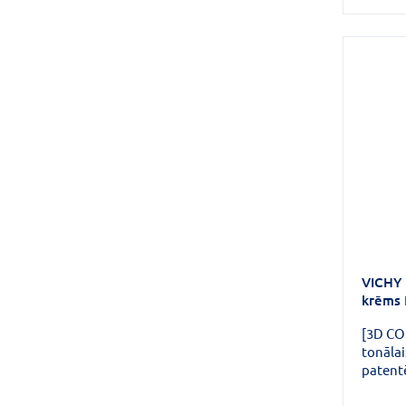
želejko
piepild
ādas vi
gludas ād
pigment
defekt
VICHY
krēms N
[3D CO
tonālai
patentē
izlīdzi
radītās