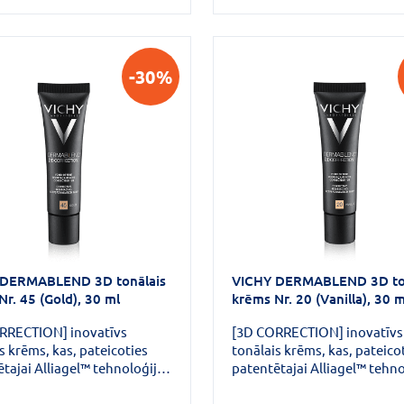
nsistences silikonam, kas
želejkonsistences silikonam
a nelīdzenumus un izlīdzina
piepilda nelīdzenumus un iz
rsmas defektus, tā radot
ādas virsmas defektus, tā r
as iespaidu Minerālu
gludas ādas iespaidu Minerālu
-30%
i lieliski noklāj krāsas
pigmenti lieliski noklāj krās
us.
defektus.
 DERMABLEND 3D tonālais
VICHY DERMABLEND 3D to
r. 45 (Gold), 30 ml
krēms Nr. 20 (Vanilla), 30 m
RRECTION] inovatīvs
[3D CORRECTION] inovatīvs
s krēms, kas, pateicoties
tonālais krēms, kas, pateico
tajai Alliagel™ tehnoloģijai,
patentētajai Alliagel™ tehno
na un nosedz visas aknes
izlīdzina un nosedz visas ak
 ādas nepilnības ar vienu
radītās ādas nepilnības ar v