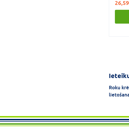
26,59
pārklājuma
elastīg
gaismu
nepilnības Virsmu i
efekts,
želejko
piepild
ādas vi
gludas ād
pigment
defekt
Ieteik
Roku kr
lietošan