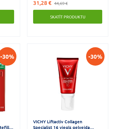
31,28 €
44,69 €
ūt
tvirtuma samazināšanās).
SKATĪT PRODUKTU
ICHY: 7
pvieno
ktīvo
GAD 3x
as
tēzi**,
-30%
-30%
(B3
na
ījums,
VICHY Liftactiv Collagen
efill
Specialist 16 viegls gelveida