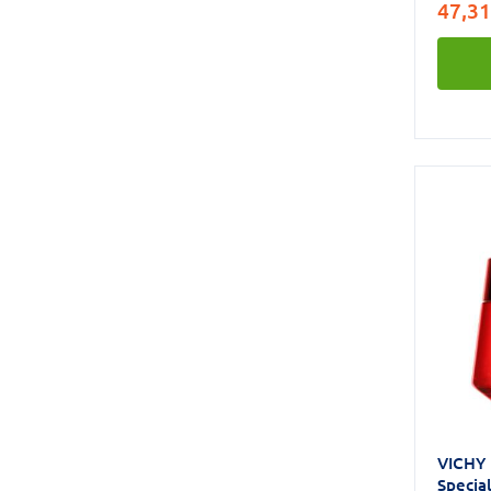
47,31
kontūr
tekstūr
izturīb
mirdzu
mitrum
vienmē
pārbau
uzraudz
nerada 
VICHY 
Specia