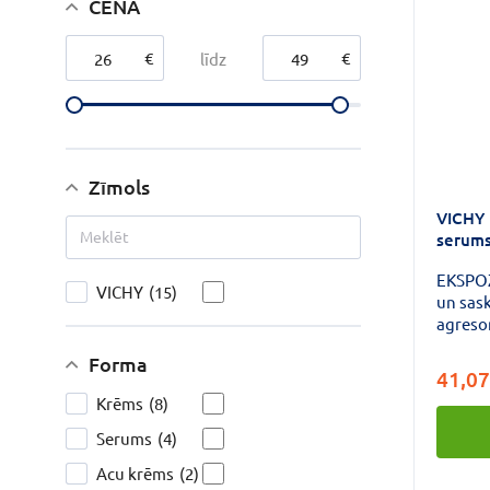
CENA
€
€
līdz
Zīmols
VICHY L
serum
EKSPO
VICHY
(15)
un sask
agreso
atjaun
Forma
kļūst 
41,07
dziļāk
Krēms
(8)
Retinol
bagātin
Serums
(4)
stabili
Acu krēms
(2)
frakcij