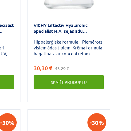
cialist
VICHY Liftactiv Hyaluronic
Specialist H.A. sejas ādu
 30 ml
nostiprinošs nakts krēms 50 ml
Hipoalerģiska formula. Piemērots
ri,
visiem ādas tipiem. Krēma formula
 UV,
bagātināta ar koncentrētām
ju,
sastāvdaļām: tīra hialuronskābe +
5% dabīgas izcelsmes ramnoze +
30,30 €
43,29 €
CHY
Cg vitamīns. VICHY LIFTACTIV
RET
HYALURONIC SPECIALIST H. A.
SKATĪT PRODUKTU
ĀM.
-30%
-30%