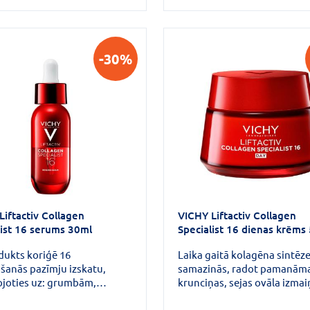
em, lai nodrošinātu
vitamīns + kofeīns + MELAS
īvu pretnovecošanās
bu.Tas samazina visdziļakās
ņas.
-30%
Liftactiv Collagen
VICHY Liftactiv Collagen
list 16 serums 30ml
Specialist 16 dienas krēms
dukts koriģē 16
Laika gaitā kolagēna sintēz
šanās pazīmju izskatu,
samazinās, radot pamanām
ojoties uz: grumbām,
krunciņas, sejas ovāla izma
jām krunciņām, ādas
ādas tvirtuma zudumu.Turkl
u, pilnīgumu, sejas
tonis var izskatīties neiztei