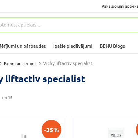
Pakalpojumi aptiek
ērījumi un pārbaudes
Īpašie piedāvājumi
BENU Blogs
Vichy liftactiv specialist
Krēmi un serumi
 liftactiv specialist
5
no
15
-35%