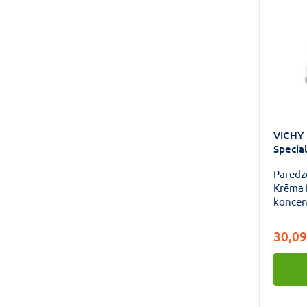
VICHY 
Special
nostip
Paredz
50ml
Krēma 
koncen
hialur
izcels
30,09
neohes
NOSTI
IZLĪDZ
krēms.