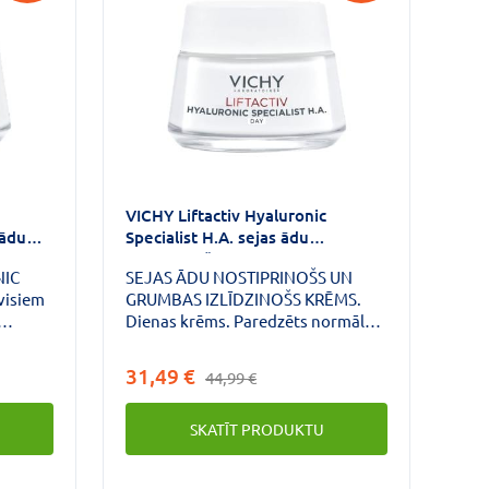
VICHY Liftactiv Hyaluronic
 ādu
Specialist H.A. sejas ādu
nostiprinošs krēms normālai,
NIC
SEJAS ĀDU NOSTIPRINOŠS UN
jauktai ādai 50 ml
visiem
GRUMBAS IZLĪDZINOŠS KRĒMS.
Dienas krēms. Paredzēts normālas
m
un jaukta tipa ādas kopšanai.
 + Cg
Krēma formula bagātināta ar
31,49 €
44,99 €
cijas +
koncentrētām sastāvdaļām: tīra
F 30.
hialuronskābe + Cg vitamīns +
SKATĪT PRODUKTU
probiotiskās frakcijas.