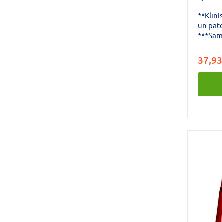
**Klīni
un patē
***Sama
un kart
jauna t
37,93
iesaiņ