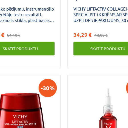
50 ml
sko pētījumu, instrumentālo
VICHY LIFTACTIV COLLAGE
rētāju testu rezultāti.
SPECIALIST 16 KRĒMS AR SPF
zināts stikla, plastmasas
UZPILDES IEPAKOJUMS, 50 
ona svars, salīdzinot ar
Atklājiet Vichy Liftactiv Col
rauciņa iegādi (neskaitot
Specialist 16 SPF 50 krēma u
 €
34,29 €
54,19 €
48,99 €
ojumu).
iepakojumu ar ekskluzīvu C
Bonding tehnoloģiju, kas sa
SKATĪT PRODUKTU
SKATĪT PRODUKTU
ramnozi, peptīdus un maitak
stiprina un piesaista dažāda
kolagēnu*, samazinot 16 ād
novecošanās pazīmes** – ta
izlīdzina grumbas, smalkās
grumbiņas, nostiprina ādu,
ādas tvirtumu, pilnīgumu, iz
-30%
uzlabo ādas tekstūru, elastī
blīvumu, padara ādu spēcīg
redzami sašaurina poras, pi
ādai mirdzumu, padara to
mīkstāku, palielina elastību,
mitrina ādu un izlīdzina ādas