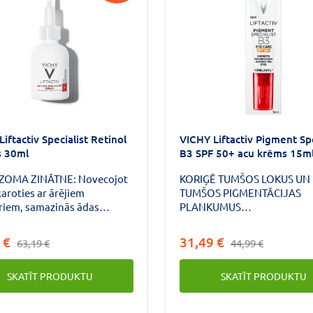
iftactiv Specialist Retinol
VICHY Liftactiv Pigment Spe
s 30ml
B3 SPF 50+ acu krēms 15m
ZOMA ZINĀTNE: Novecojot
KORIĢĒ TUMŠOS LOKUS UN
aroties ar ārējiem
TUMŠOS PIGMENTĀCIJAS
riem, samazinās ādas
PLANKUMUS
ošanās spēja, grumbiņas
MELASYL™PERORBITĀLĀ
redzamākas un
PIGMENTĀCIJA (TUMŠIE LO
 €
31,49 €
63,19 €
44,99 €
as.RISINĀJUMS NO VICHY:
TUMŠIE PIGMENTĀCIJAS
 Specialist serums, kas
PLANKUMI) VAR RASTIES U
SKATĪT PRODUKTU
SKATĪT PRODUKTU
āts ar 0,2% tīru retinolu,
STAROJUMA UN NOVECOŠ
zēts ar probiotiskajām
REZULTĀTĀ. JAUNUMS:
ām un bioloģiskajiem
niacinamīds (B3 vitamīns) +