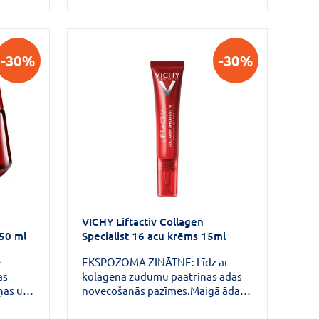
YL™.
-30%
-30%
VICHY Liftactiv Collagen
 50 ml
Specialist 16 acu krēms 15ml
e
EKSPOZOMA ZINĀTNE: Līdz ar
as
kolagēna zudumu paātrinās ādas
iņas un
novecošanās pazīmes.Maigā āda
āt ādas
ap acīm pirmā reaģē uz kolagēna
ksmīgs
zudumu (grumbas, tumši loki un