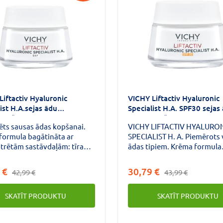
Liftactiv Hyaluronic
VICHY Liftactiv Hyaluronic
ist H.A.sejas ādu
Specialist H.A. SPF30 sejas
rinošs krēms sausai ādai
nostiprinošs krēms 50 ml
ēts sausas ādas kopšanai.
VICHY LIFTACTIV HYALURO
formula bagātināta ar
SPECIALIST H. A. Piemērots 
trētām sastāvdaļām: tīra
ādas tipiem. Krēma formula
onskābe + 5% dabīgas
bagātināta ar koncentrētā
mes ramnoze +
sastāvdaļām: hialuronskābe
 €
30,79 €
42,99 €
43,99 €
peridīns. SEJAS ĀDU
vitamīns + probiotiskās frak
PRINOŠS UN GRUMBAS
plaša spektra aizsardzība SP
SKATĪT PRODUKTU
SKATĪT PRODUKTU
INOŠS KRĒMS. Dienas