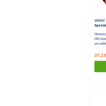
VICHY 
Specia
Noveco
UV sta
un nelī
redza
Vichy L
37,23
nakts 
iedarbī