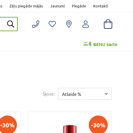
ās
Zāļu piegāde mājās
Jaunumi
Piegāde
Kontakti
BENU karte
Šķirot:
Atlaide %
-30%
-30%