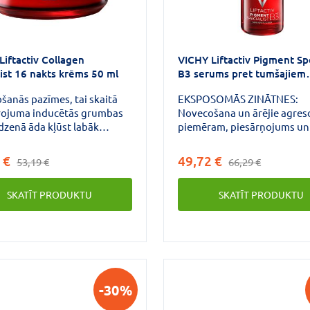
Liftactiv Collagen
VICHY Liftactiv Pigment Spe
list 16 nakts krēms 50 ml
B3 serums pret tumšajiem
pigmentācijas plankumiem
šanās pazīmes, tai skaitā
EKSPOSOMĀS ZINĀTNES:
rojuma inducētās grumbas
Novecošana un ārējie agreso
dzenā āda kļūst labāk
piemēram, piesārņojums un
mas.SPĒCĪGA FORMULA:
var veicināt ādas pigmentāci
iftactiv Specialist pirmais
grumbu parādīšanos un
 €
49,72 €
53,19 €
66,29 €
krēms ar progresīvu
nevienmērīgu ādas toni.VI
bu.
RISINĀJUMS: B3 SERUMS P
SKATĪT PRODUKTU
SKATĪT PRODUKTU
PIGMENTĀCIJU UN GRUMB
-30%