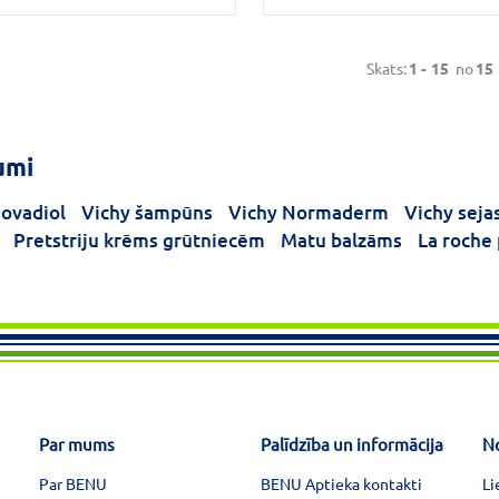
Skats:
1 -
15
no
15
umi
ovadiol
Vichy šampūns
Vichy Normaderm
Vichy seja
Pretstriju krēms grūtniecēm
Matu balzāms
La roche
Par mums
Palīdzība un informācija
N
Par BENU
BENU Aptieka kontakti
Li