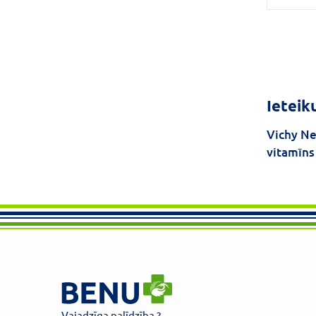
Ieteik
Vichy Ne
vitamīns
Vajadzīga palīdzība ?