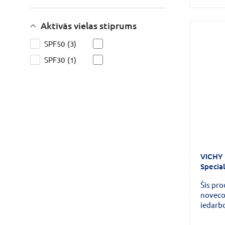
peptīdi
intens
iedarbī
Aktīvās vielas stiprums
grumbi
SPF50
(3)
SPF30
(1)
VICHY 
Specia
Šis pro
noveco
iedarb
smalka
tvirtum