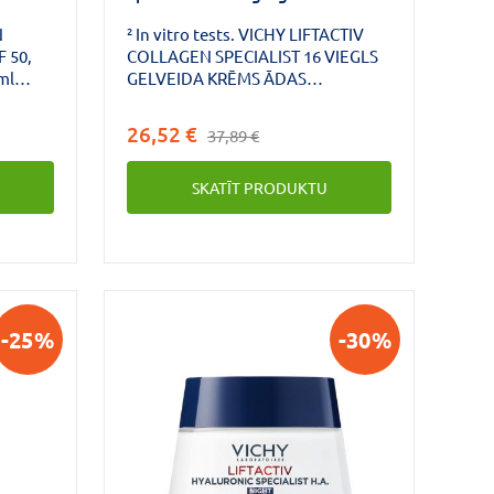
krēms ādas mirdzumam 50 ml
N
² In vitro tests. VICHY LIFTACTIV
 50,
COLLAGEN SPECIALIST 16 VIEGLS
ml
GELVEIDA KRĒMS ĀDAS
lagen
MIRDZUMA VEICINĀŠANAI.
zpildes
Samazina 16 pirmās ādas
26,52 €
37,89 €
o
novecošanās pazīmes.¹ Mitrina un
tur
nodrošina "glass skin" efektu.
SKATĪT PRODUKTU
e. Tas
 tipa
as
s
 uzlabo
līdzina,
-25%
-30%
bu,
āku,
ešķir
 toni.