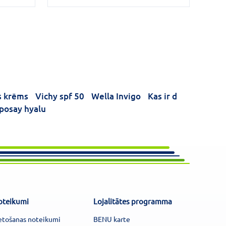
s krēms
Vichy spf 50
Wella Invigo
Kas ir d
 posay hyalu
oteikumi
Lojalitātes programma
etošanas noteikumi
BENU karte