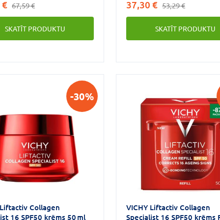
 €
37,30 €
67,59 €
53,29 €
ām, gludumu, ādas
un nevienmērīgs, tam var b
u, tonusu, blīvumu, ādas
pigmentācijas
SKATĪT PRODUKTU
SKATĪT PRODUKTU
u, ādas atjaunošanos,
plankumi.RISINĀJUMS NO V
mu, maigumu, plastiskumu,
saistīti patenti COLLAGEN
a līmeni, ādas
SPECIALIST dienas krēmā a
rību.Visiem ādas tipiem,
Vichy vulkānisko ūdeni ar a
dīts dermatoloģiskā
sastāvdaļu koncentrātu:TA
ībā – drošs lietošanā un
vairāk* kolagēna peptīdu, k
alerģiju.
palīdz stimulēt kolagēna sin
-30%
Cg vitamīns un niacinamīds 
vitamīns).96% sieviešu
samazinājās krunciņas*** *
Salīdzinājumā ar iepriekšējo
formulu**in vitro tests ar
peptīdiem stimulē 5 kolagē
veidu sintēzi***klīnisks pēt
58 sievietes, 8 nedēļas
Liftactiv Collagen
VICHY Liftactiv Collagen
list 16 SPF50 krēms 50 ml
Specialist 16 SPF50 krēms R