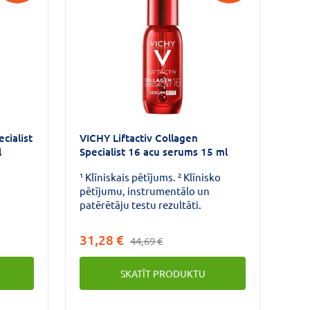
cialist
VICHY Liftactiv Collagen
l
Specialist 16 acu serums 15 ml
¹ Klīniskais pētījums. ² Klīnisko
pētījumu, instrumentālo un
patērētāju testu rezultāti.
KI UN
31,28 €
44,69 €
V
SKATĪT PRODUKTU
ANĀS
 E