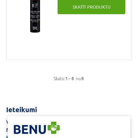
SKATĪT PRODUKTU
Skats:
1 -
8
no
8
Ieteikumi
Vichy Neovadiol
Vichy šampūns
Vichy
Normaderm
Vichy sejas krēms
Vichy spf 50
Ķermeņa krēms ar urea
Sinupret
Healthy Aging