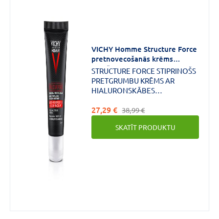
VICHY Homme Structure Force
pretnovecošanās krēms
vīriešiem, 50ml
STRUCTURE FORCE STIPRINOŠS
PRETGRUMBU KRĒMS AR
HIALURONSKĀBES
ATVASINĀJUMU Jutīgai
27,29 €
ādai.Hipoalerģisks.
38,99 €
SKATĪT PRODUKTU