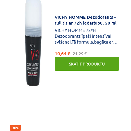
Aerosols
(1)
Balzams
(1)
VICHY HOMME Dezodorants -
rullītis ar 72h iedarbību, 50 ml
VAIRĀK
VICHY HOMME 72*H
Dezodorants īpaši intensīvai
svīšanai.Tā formula,bagāta ar
aktīvām antiperspirējošām
10,64 €
sastāvdaļām, ultra-
21,29 €
absorbējošiem minerāliem un
SKATĪT PRODUKTU
Perspicalm™, regulē svīšanu līdz
pat 72 stundām, arī stresa
apstākļos*.Formula pārbaudīta
jutīgai ādai, nesatur
spirtu.Komfortabla, nelipīga,
ātri žūstoša tekstūra.
-30%