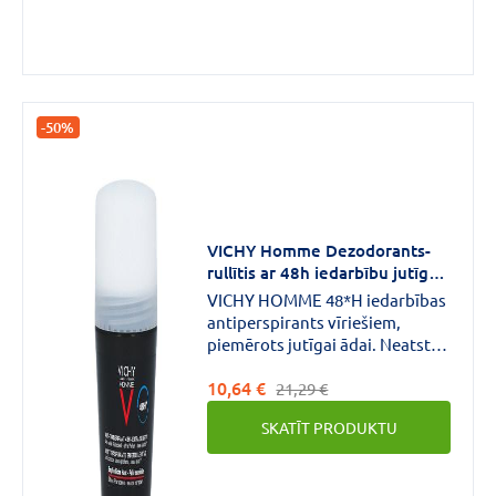
-50%
VICHY Homme Dezodorants-
rullītis ar 48h iedarbību jutīgai
ādai, 50 ml
VICHY HOMME 48*H iedarbības
antiperspirants vīriešiem,
piemērots jutīgai ādai. Neatstāj
baltus traipus uz ādas. Nesatur
10,64 €
smaržvielas un spirtu.
21,29 €
SKATĪT PRODUKTU