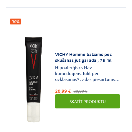
-30%
VICHY Homme balzams pēc
skūšanās jutīgai ādai, 75 ml
Hipoalerģisks.Nav
komedogēns.Tūlīt pēc
uzklāsanas* : ādas piesārtums,
dedzināšanas sajūta un
20,99 €
kairinājums mazinās.Lietojot
29,99 €
ikdienā pierādīts kumulatīvs
SKATĪT PRODUKTU
efekts* piesārtuma,
dedzināšanas un kairinājuma
mazināšanā.