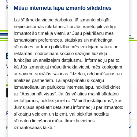
Babe
Placenta matiem
Sonic zobu birste
Mūsu interneta lapa izmanto sīkdatnes
Lai šī tīmekļa vietne darbotos, tā izmanto obligāti
nepieciešamās sīkdatnes. Lai Jūs varētu pilnvērtīgi
izmantot šo tīmekļa vietni, ar Jūsu piekrišanu mēs
izmantojam preferences, statiskas un mārketinga
sīkdatnes, ar kuru palīdzību mēs veidojam saturu un
reklāmas, nodrošinām sociālo saziņas līdzekļu
funkcijas un analizējam datplūsmu. Informāciju par to,
Vajadzīga palīdzība ?
kā Jūs izmantojat mūsu tīmekļa vietni, mēs kopīgojam
+37125621621
eaptieka@benu.lv
ar saviem sociālās saziņas līdzekļu, reklamēšanas un
I-V 9.00–17.00
analīzes partneriem. Lai apstiprinātu sīkdatņu
BENU karte
izmantošanu un pārlūkotu interneta lapu, noklikšķiniet
uz "Apstiprināt visus". Ja jūs vēlaties mainīt sīkdatņu
iestatījumus, noklikšķiniet uz "Mainīt iestatījumus", kas
Jums ļaus apskatīt detalizētu informāciju par izmantoto
Par mums
sīkdatņu veidiem un izlemt, vai piekrītat noteiktu
sīkdatņu lietošanai mūsu tīmekļa vietnes
Par BENU
Palīdzība un informācija
izmantošanas laikā.”
Benu Blogs