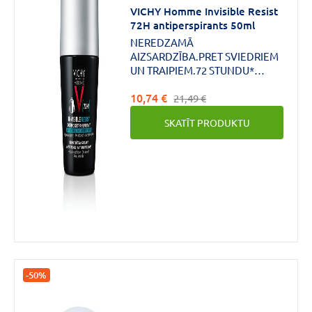
VICHY Homme Invisible Resist
72H antiperspirants 50ml
CENA
NEREDZAMĀ
AIZSARDZĪBA.PRET SVIEDRIEM
€
€
līdz
UN TRAIPIEM.72 STUNDU*
IEDARBĪBA *72 stundas - sausas
10,74 €
ādas sajūta un aizsardzība pret
21,49 €
nepatīkamu aromātu,
SKATĪT PRODUKTU
instrumentāls tests.
Zīmols
VICHY
(8)
Forma
-50%
Antipersiprants
(2)