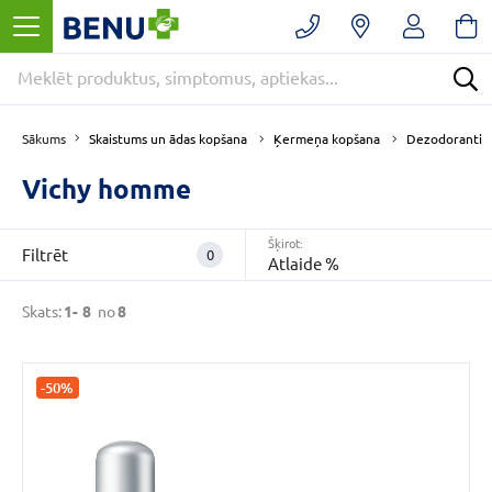
Filtrēt
Noņemt
filtrus
Kategorijas
Skaistums un ādas kopšana
Ķermeņa kopšana
Dezodoranti
Sākums
Vichy homme
E
-
Šķirot:
APTIEKA
Filtrēt
0
Atlaide %
(8)
Skaistums
Skats:
1-
8
no
8
un
ādas
kopšana
-50%
(8)
Dezodoranti
(5)
VAIRĀK