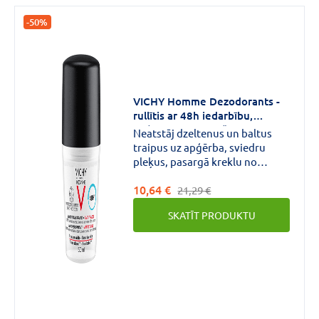
-50%
VICHY Homme Dezodorants -
rullītis ar 48h iedarbību,
apģērbu saudzējošs, 50 ml
Neatstāj dzeltenus un baltus
traipus uz apģērba, sviedru
pleķus, pasargā kreklu no
"sacietējumu efekta". Piemērots
10,64 €
jutīgai ādai. Nesatur etilspirtu.
21,29 €
VICHY HOMME 48*H iedarbības
SKATĪT PRODUKTU
antiperspirants vīriešiem.
Saudzē apģērbu neatstāj
traipus.