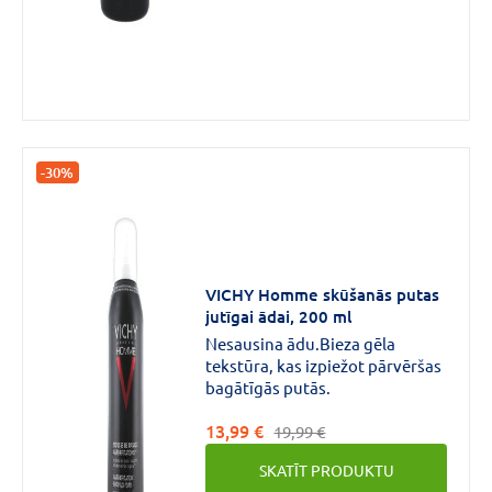
-30%
VICHY Homme skūšanās putas
jutīgai ādai, 200 ml
Nesausina ādu.Bieza gēla
tekstūra, kas izpiežot pārvēršas
bagātīgās putās.
13,99 €
19,99 €
SKATĪT PRODUKTU