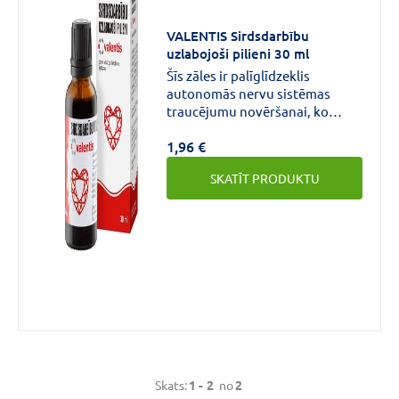
VALENTIS Sirdsdarbību
uzlabojoši pilieni 30 ml
Šīs zāles ir palīglīdzeklis
autonomās nervu sistēmas
traucējumu novēršanai, ko
izraisa trauksme, un I
1,96 €
funkcionālās klases sirds
mazspējas ārstēšanai.
SKATĪT PRODUKTU
Skats:
1 -
2
no
2