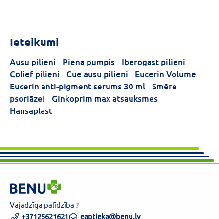
Ieteikumi
Ausu pilieni
Piena pumpis
Iberogast pilieni
Colief pilieni
Cue ausu pilieni
Eucerin Volume
Eucerin anti-pigment serums 30 ml
Smēre
psoriāzei
Ginkoprim max atsauksmes
Hansaplast
Vajadzīga palīdzība ?
+37125621621
eaptieka@benu.lv