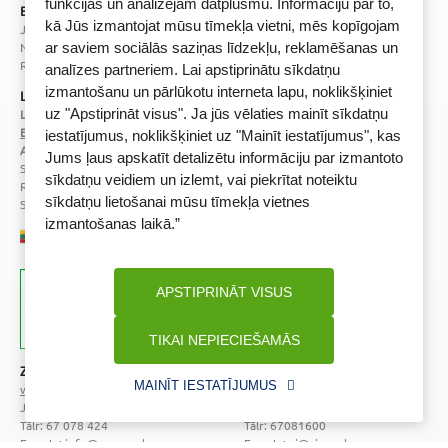
funkcijas un analizējam datplūsmu. Informāciju par to,
BENU Aptieka Latvija, SIA
kā Jūs izmantojat mūsu tīmekļa vietni, mēs kopīgojam
Juridiskā adrese / Faktiskā adrese:
Noliktavu iela 5, Dreiliņi, Stopiņu novads, LV-2130
ar saviem sociālās saziņas līdzekļu, reklamēšanas un
Reģistrācijas Nr.: 40003252167
analīzes partneriem. Lai apstiprinātu sīkdatņu
izmantošanu un pārlūkotu interneta lapu, noklikšķiniet
Licence
uz "Apstiprināt visus". Ja jūs vēlaties mainīt sīkdatņu
Licences numurs:
A00010
E-aptiekas kontakti
iestatījumus, noklikšķiniet uz "Mainīt iestatījumus", kas
Aptiekas vadītāja:
Jums ļaus apskatīt detalizētu informāciju par izmantoto
Sertificēta farmaceite: Jeļena Gončarova
sīkdatņu veidiem un izlemt, vai piekrītat noteiktu
Reģistrācijas Nr.: F-0834
sīkdatņu lietošanai mūsu tīmekļa vietnes
Sertifikāta Nr.: 092.2020
izmantošanas laikā.”
APSTIPRINĀT VISUS
TIKAI NEPIECIEŠAMĀS
Zāļu valsts aģentūra
Veselības inspekcija
MAINĪT IESTATĪJUMUS
www.zva.gov.lv
www.vi.gov.lv
Jersikas iela 15, Rīga
Klijānu iela 7, Rīga
Tālr: 67 078 424
Tālr: 67081600
E-pasts: info@zva.gov.lv
E-pasts: vi@vi.gov.lv