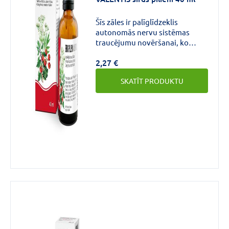
CENA
Šīs zāles ir palīglīdzeklis
€
€
līdz
autonomās nervu sistēmas
traucējumu novēršanai, ko
izraisa trauksme, un I
2,27 €
funkcionālās klases sirds
mazspējas ārstēšanai.
SKATĪT PRODUKTU
Zīmols
(2)
Forma
Pilieni
(2)