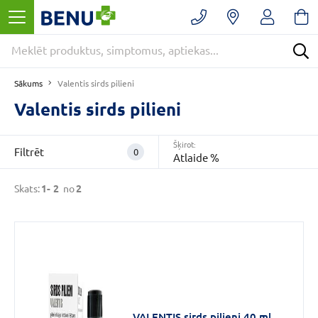
Filtrēt
Noņemt
filtrus
Kategorijas
Sākums
Valentis sirds pilieni
Bezrecepšu
medikamenti
Valentis sirds pilieni
(2)
E
Šķirot:
Filtrēt
0
-
Atlaide %
APTIEKA
(2)
Skats:
1-
2
no
2
Sirds
un
asinsrite
(2)
VAIRĀK
VALENTIS sirds pilieni 40 ml