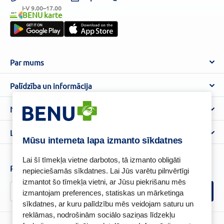
I-V 9.00–17.00
BENU karte
Par mums
Par BENU
Palīdzība un informācija
Benu Blogs
BENU Aptieka kontakti
Noteikumi
Aptiekas
Piegāde
Lietošanas noteikumi
Lojalitātes programma
Biežāk uzdotie jautājumi
Mūsu interneta lapa izmanto sīkdatnes
Atteikuma tiesību veidlapa
Kā iepirkties
BENU karte
Privātuma politika
Lai šī tīmekļa vietne darbotos, tā izmanto obligāti
Senioru priekšrocības
Piesakies un esi pirmais, kas uzzina BENU jaunumus!
nepieciešamās sīkdatnes. Lai Jūs varētu pilnvērtīgi
Sīkfailu politika
izmantot šo tīmekļa vietni, ar Jūsu piekrišanu mēs
Īpašās priekšrocības
Videonovērošanas politika
izmantojam preferences, statiskas un mārketinga
BENU lietotne
sīkdatnes, ar kuru palīdzību mēs veidojam saturu un
BENU lojalitātes programmas noteikumi
reklāmas, nodrošinām sociālo saziņas līdzekļu