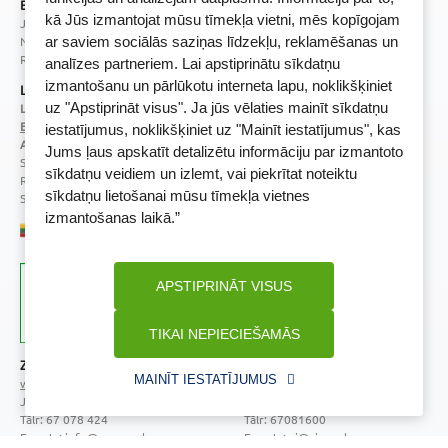
BENU Aptieka Latvija, SIA
kā Jūs izmantojat mūsu tīmekļa vietni, mēs kopīgojam
Juridiskā adrese / Faktiskā adrese:
Noliktavu iela 5, Dreiliņi, Stopiņu novads, LV-2130
ar saviem sociālās saziņas līdzekļu, reklamēšanas un
Reģistrācijas Nr.: 40003252167
analīzes partneriem. Lai apstiprinātu sīkdatņu
izmantošanu un pārlūkotu interneta lapu, noklikšķiniet
Licence
uz "Apstiprināt visus". Ja jūs vēlaties mainīt sīkdatņu
Licences numurs:
A00010
E-aptiekas kontakti
iestatījumus, noklikšķiniet uz "Mainīt iestatījumus", kas
Aptiekas vadītāja:
Jums ļaus apskatīt detalizētu informāciju par izmantoto
Sertificēta farmaceite: Jeļena Gončarova
sīkdatņu veidiem un izlemt, vai piekrītat noteiktu
Reģistrācijas Nr.: F-0834
sīkdatņu lietošanai mūsu tīmekļa vietnes
Sertifikāta Nr.: 092.2020
izmantošanas laikā.”
APSTIPRINĀT VISUS
TIKAI NEPIECIEŠAMĀS
Zāļu valsts aģentūra
Veselības inspekcija
MAINĪT IESTATĪJUMUS
www.zva.gov.lv
www.vi.gov.lv
Jersikas iela 15, Rīga
Klijānu iela 7, Rīga
Tālr: 67 078 424
Tālr: 67081600
E-pasts: info@zva.gov.lv
E-pasts: vi@vi.gov.lv