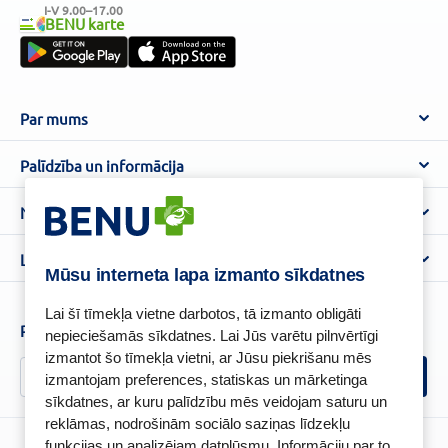
I-V 9.00–17.00
BENU karte
Par mums
Par BENU
Palīdzība un informācija
Benu Blogs
BENU Aptieka kontakti
Noteikumi
Aptiekas
Piegāde
Lietošanas noteikumi
Lojalitātes programma
Biežāk uzdotie jautājumi
Mūsu interneta lapa izmanto sīkdatnes
Atteikuma tiesību veidlapa
Kā iepirkties
BENU karte
Privātuma politika
Lai šī tīmekļa vietne darbotos, tā izmanto obligāti
Senioru priekšrocības
Piesakies un esi pirmais, kas uzzina BENU jaunumus!
nepieciešamās sīkdatnes. Lai Jūs varētu pilnvērtīgi
Sīkfailu politika
izmantot šo tīmekļa vietni, ar Jūsu piekrišanu mēs
Īpašās priekšrocības
Videonovērošanas politika
izmantojam preferences, statiskas un mārketinga
BENU lietotne
sīkdatnes, ar kuru palīdzību mēs veidojam saturu un
BENU lojalitātes programmas noteikumi
reklāmas, nodrošinām sociālo saziņas līdzekļu
funkcijas un analizējam datplūsmu. Informāciju par to,