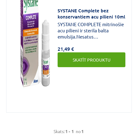
SYSTANE Complete bez
CENA
konservantiem acu pilieni 10ml
SYSTANE COMPLETE mitrinošie
€
€
līdz
acu pilieni ir sterila balta
emulsija.Nesatus
konservantus.SYSTANE
21,49 €
COMPLETE mitrinošie acu
pilieni:• nodrošina acs virsmas
SKATĪT PRODUKTU
aizsardzību;• uzlabo redzes
funkciju;• palīdz atjaunot acs
Zīmols
virsmas veselību;• mazina
sausās acs simptomus.
SYSTANE
(1)
Forma
Skats:
1 -
1
no
1
Acu
pilieni
(1)