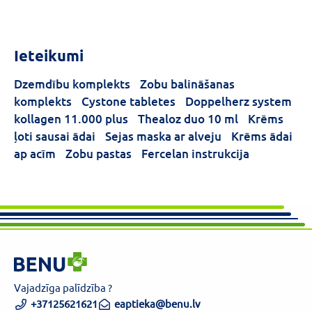
Ieteikumi
Dzemdību komplekts
Zobu balināšanas
komplekts
Cystone tabletes
Doppelherz system
kollagen 11.000 plus
Thealoz duo 10 ml
Krēms
ļoti sausai ādai
Sejas maska ar alveju
Krēms ādai
ap acīm
Zobu pastas
Fercelan instrukcija
Vajadzīga palīdzība ?
+37125621621
eaptieka@benu.lv