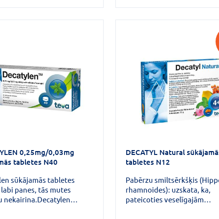
lieto pretiekaisuma, pretsā
antiseptiskā terapijā: rīkles
dobuma un smaganu kairin
gadījumā; gingivīta, faringī
laringīta gadījumā.Jums
jākonsultējas ar ārstu, ja pē
dienām nejūtaties labāk vai
jūtaties sliktāk.
YLEN 0,25mg/0,03mg
DECATYL Natural sūkājamā
mās tabletes N40
tabletes N12
len sūkājamās tabletes
Pabērzu smiltsērkšķis (Hip
 labi panes, tās mutes
rhamnoides): uzskata, ka,
u nekairina.Decatylen
pateicoties veselīgajām
c zobu kariesu, to var lietot
sastāvdaļām, pabērzu
bēta slimnieki.Decatylen
smiltsērkšķis palīdz uzturēt