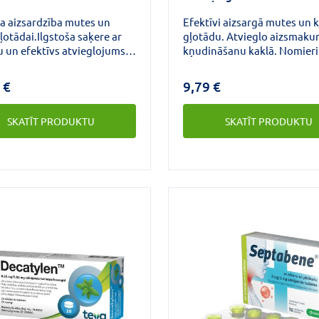
va aizsardzība mutes un
Efektīvi aizsargā mutes un 
gļotādai.Ilgstoša saķere ar
gļotādu. Atvieglo aizsmak
u un efektīvs atvieglojums
kņudināšanu kaklā. Nomier
ļotādas
sasprindzinātas balss saites
ājumu.Sūkājamām
 €
9,79 €
ēm ir patīkami viegla
un mentola garša.Piemērots
SKATĪT PRODUKTU
SKATĪT PRODUKTU
ecēm, sievietēm zīdīšanas
un bērniem no 12 gadu
a.