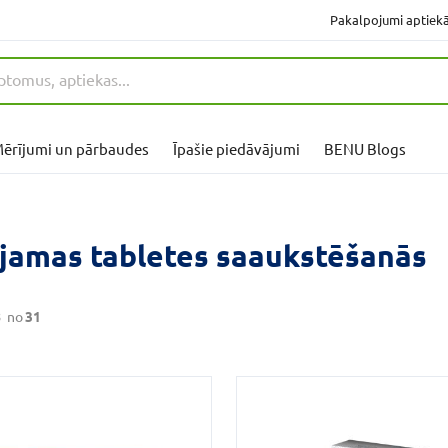
Pakalpojumi aptiek
ērījumi un pārbaudes
Īpašie piedāvājumi
BENU Blogs
jamas tabletes saaukstēšanās
8
no
31