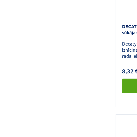
DECAT
sūkāja
Decaty
iznīcin
rada ie
iekais
Sūkājam
8,32 
vielu, 