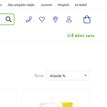
ās
Zāļu piegāde mājās
Jaunumi
Piegāde
Kontakti
BENU karte
Šķirot:
Atlaide %