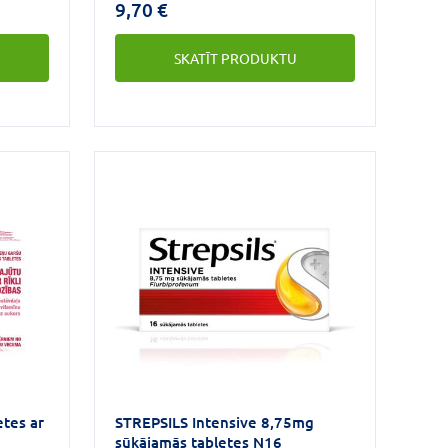
9,70 €
urēšanā
SKATĪT PRODUKTU
bas
 gļotādu
ūtu
ot
 un uz
ātājs
abletes
a
ību un
et
pošanas
etes ar
STREPSILS Intensive 8,75mg
sūkājamās tabletes N16