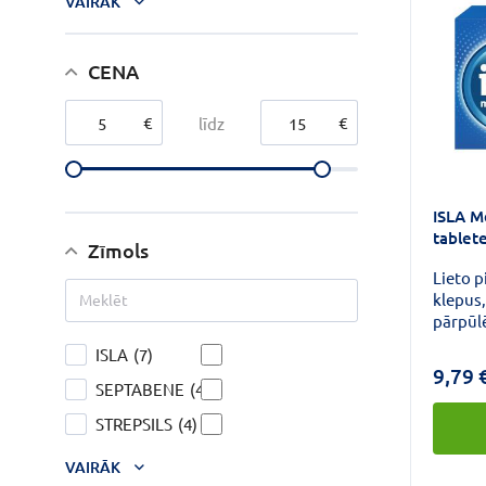
VAIRĀK
CENA
€
€
līdz
ISLA M
tablet
Zīmols
Lieto p
klepus,
pārpūl
gļotāda
ISLA
(7)
aizsard
9,79 
aizsarg
SEPTABENE
(4)
mutē, 
STREPSILS
(4)
neredz
aizsarg
VAIRĀK