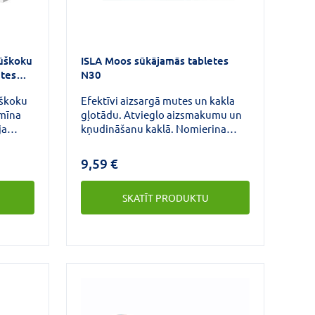
lūškoku
ISLA Moos sūkājamās tabletes
etes
N30
ūškoku
Efektīvi aizsargā mutes un kakla
amīna
gļotādu. Atvieglo aizsmakumu un
ja
kņudināšanu kaklā. Nomierina
u un
sasprindzinātas balss saites.
 ir
9,59 €
n
SKATĪT PRODUKTU