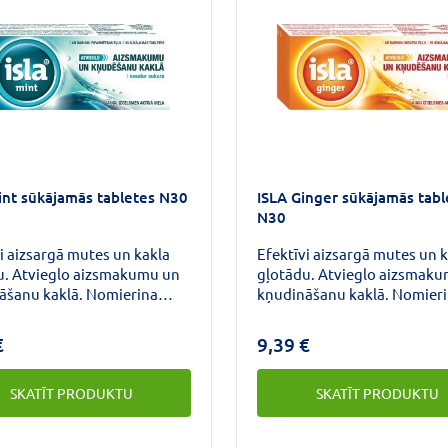
int sūkājamās tabletes N30
ISLA Ginger sūkājamās tabl
N30
i aizsargā mutes un kakla
Efektīvi aizsargā mutes un 
u. Atvieglo aizsmakumu un
gļotādu. Atvieglo aizsmak
āšanu kaklā. Nomierina
kņudināšanu kaklā. Nomier
dzinātas balss saites.
sasprindzinātas balss saites
€
9,39 €
SKATĪT PRODUKTU
SKATĪT PRODUKTU