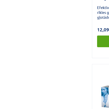
Efektī
rīkles 
gļotād
pret g
kairin
12,09
konfekt
upeņu 
grūtni
laikā 
vecum