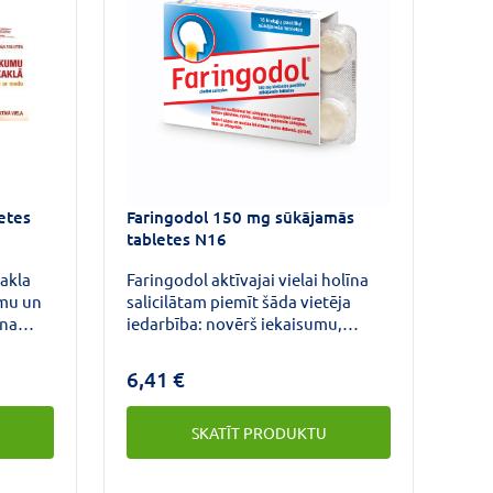
etes
Faringodol 150 mg sūkājamās
tabletes N16
kakla
Faringodol aktīvajai vielai holīna
umu un
salicilātam piemīt šāda vietēja
ina
iedarbība: novērš iekaisumu,
.
mazina sāpes, darbojas kā
antibakteriāls līdzeklis, samazina
6,41 €
mutes dobuma un rīkles gļotādas
pietūkumu, un apsārtumu, siekalu
SKATĪT PRODUKTU
izdalīšanos stimulējoša iedarbība,
kas papildina pretiekaisuma
darbību.Šīs zāles lieto, lai mazinātu