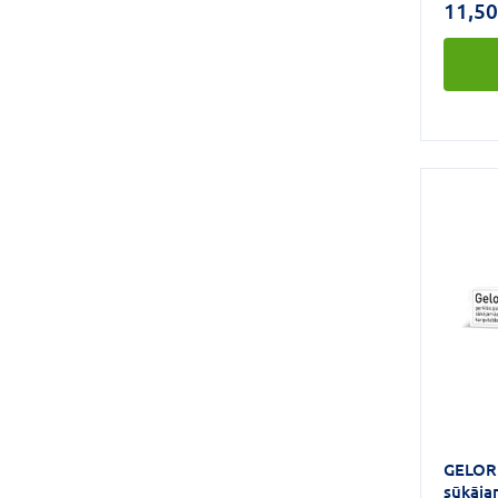
11,50
lieto 
rīkles 
sindrom
piemēr
rīkles 
laringī
iekaisu
dobuma
(stoma
gļotāda
(piemēr
mandeļ
izrauša
sadzīša
pie mu
GELOR
sūkāja