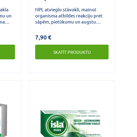
kakla
NPL atvieglo stāvokli, mainot
umu un
organisma atbildes reakciju pret
ina
sāpēm, pietūkumu un augstu
.
temperatūru. Strepsils Intensive
lieto kakla sāpju ārstēšanai.
7,90 €
SKATĪT PRODUKTU