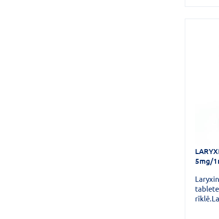
LARYX
5mg/1m
Laryxi
tablete
rīklē.L
hlorhe
inhibēj