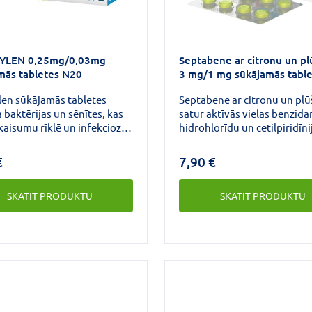
YLEN 0,25mg/0,03mg
Septabene ar citronu un p
mās tabletes N20
3 mg/1 mg sūkājamās tabl
N16
len sūkājamās tabletes
Septabene ar citronu un pl
a baktērijas un sēnītes, kas
satur aktīvās vielas benzid
kaisumu rīklē un infekciozu
hidrohlorīdu un cetilpiridīni
umu mutes dobumā.
hlorīdu.Septabene ar citron
ās tabletes satur aktīvo
plūškoku sūkājamās tabletes
€
7,90 €
kas remdina sāpes.
pretiekaisuma, pretsāpju u
antiseptiskas zāles vietējai
SKATĪT PRODUKTU
SKATĪT PRODUKTU
lietošanai mutes dobumā.