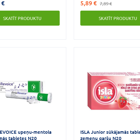
 €
5,89 €
7,89 €
akūtu mutes dobuma un
veselību, piedalās normālas
infekciju ar izteiktu sāpju
imūnsistēmas darbības uzt
SKATĪT PRODUKTU
SKATĪT PRODUKTU
u lokālai ārstēšanai,
un šūnu aizsardzībā pret
am:- mandeļu, balsenes,
oksidatīvo stresu.Ārstniecī
gļotādas iekaisums (tonsilīts,
alteja (Altheaea officinalis):
ts, faringīts);- smaganu
veselīgās sastāvdaļas var
ms (gingivīts);- mutes
nomierināt iekaisušu rīkles
 gļotādas iekaisums
un atvieglo kņudēšanas saj
tīts);- mutes dobuma
kaklā, to remdinot un atstāj
s sēnīšu infekcijas
patīkamu sajūtu kaklā, rīklē
am, piena sēnīte);- pēc
balss saitēm Uztura bagātin
u operācijas un zobu
Decatyl Natural sūkājamās t
nas, lai veicinātu
satur C vitamīnu, kas veicin
nu.Decatylen ir ieteicams
normālu imūnsistēmas darb
tes dobuma smakošanas.
veicina šūnu aizsardzību pr
oksidatīvo stresu, kā arī el
sistēmai noderīgus augus.
EVOICE upeņu-mentola
ISLA Junior sūkājamās tabl
mās tabletes N20
zemeņu garšu N20