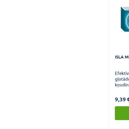
ISLA M
Efektīv
gļotād
kņudin
sasprin
9,39 