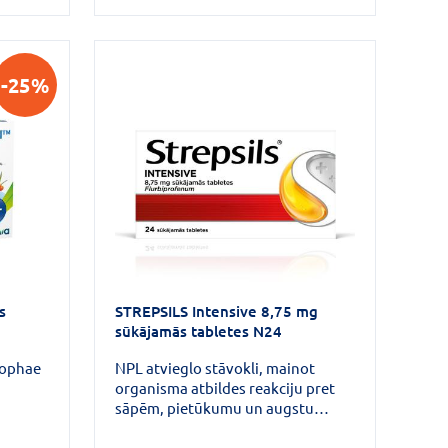
pju un
Pieaugušajie un pusaudži no 12
, mutes
gadu vecuma: kakla iekaisuma
ājuma
simptomu mazināšana.
ta un
-25%
c 3
s
STREPSILS Intensive 8,75 mg
sūkājamās tabletes N24
pophae
NPL atvieglo stāvokli, mainot
organisma atbildes reakciju pret
sāpēm, pietūkumu un augstu
temperatūru. Strepsils Intensive
 ādas
lieto kakla sāpju ārstēšanai.