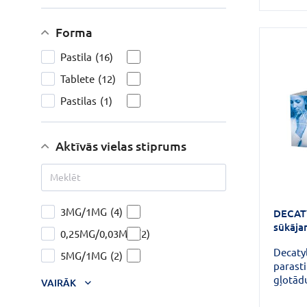
Forma
Pastila
(16)
Tablete
(12)
Pastilas
(1)
Aktīvās vielas stiprums
3MG/1MG
(4)
DECAT
sūkāja
0,25MG/0,03MG
(2)
Decaty
5MG/1MG
(2)
parasti
gļotād
VAIRĀK
neizsau
arī dia