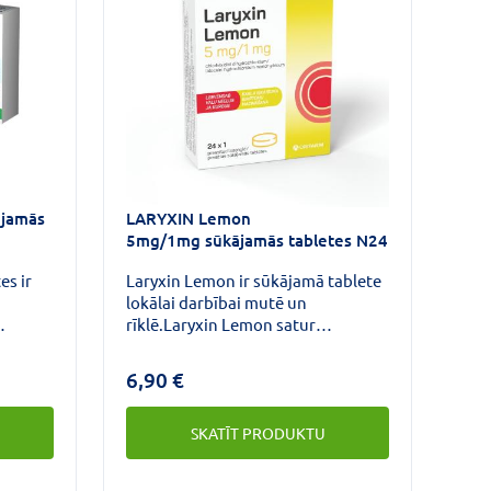
ājamās
LARYXIN Lemon
5mg/1mg sūkājamās tabletes N24
es ir
Laryxin Lemon ir sūkājamā tablete
n
lokālai darbībai mutē un
rīklē.Laryxin Lemon satur
hlorheksidīnu, kam var būt
cē
inhibējoša iedarbība uz baktērijām
6,90 €
azina
un citiem
mikroorganismiem.Laryxin Lemon
SKATĪT PRODUKTU
u,
satur arī lidokaīnu, kas ir vietējās
u un
anestēzijas līdzeklis.Kādam
abene
nolūkam lieto Laryxin Lemon