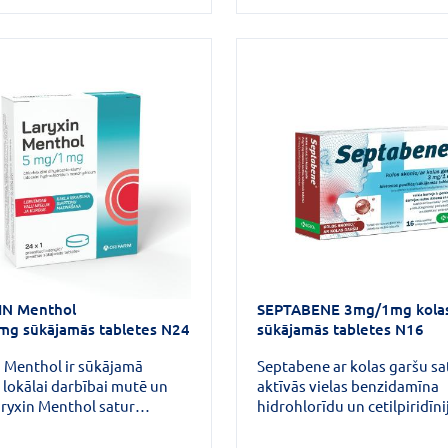
IN Menthol
SEPTABENE 3mg/1mg kolas
g sūkājamās tabletes N24
sūkājamās tabletes N16
n Menthol ir sūkājamā
Septabene ar kolas garšu sa
 lokālai darbībai mutē un
aktīvās vielas benzidamīna
aryxin Menthol satur
hidrohlorīdu un cetilpiridīni
ksidīnu, kam var būt
hlorīdu. Septabene ar kolas
oša iedarbība uz baktērijām
sūkājamās tabletes ir