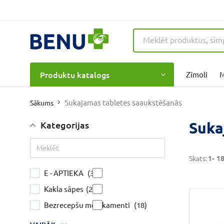
Produktu katalogs
Zīmoli
M
Sukajamas tabletes saaukstēšanās
Sākums
Suka
Kategorijas
Skats:
1-
1
E - APTIEKA
(31)
Kakla sāpes
(27)
Bezrecepšu medikamenti
(18)