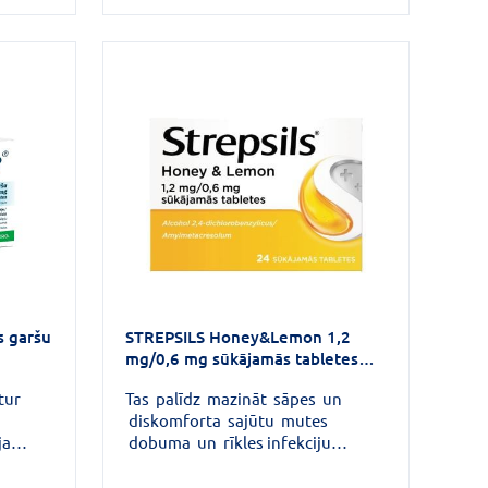
sāpes un novērstu mutes
iekaisumu (stomatītu), rīkles
gļotādas iekaisumu (faringītu),
smaganu iekaisumu (gingivītu) un
baktēriju izraisītu iekaisumu
(periodontītu).
 garšu
STREPSILS Honey&Lemon 1,2
mg/0,6 mg sūkājamās tabletes
N24
tur
Tas palīdz mazināt sāpes un
diskomforta sajūtu mutes
ja
dobuma un rīkles infekciju
 garšu
gadījumos.