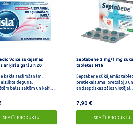
edic Voice sūkājamās
Septabene 3 mg/1 mg sūk
es ar ķiršu garšu N20
tabletes N16
ie kakla saslimšanām,
Septabene sūkājamās tablet
 aizlikta deguna,
pretiekaisuma, pretsāpju u
ētām balss saitēm un kakla
antiseptiskas zāles vietējai
s profilaktiskai
lietošanai mutes
zībai.Palielina organisma
dobumā.Septabene dezinfi
€
7,90 €
spējas vīrusu laikā, izkūstot
mutes dobumu un rīkli un m
pasargā kakla gļotādu, radot
rīkles iekaisuma pazīmes,
SKATĪT PRODUKTU
SKATĪT PRODUKTU
amu polisaharīdu
piemēram, sāpes, apsārtum
kārtiņu.
pietūkumu, karstuma sajūt
funkciju traucējumus.Sept