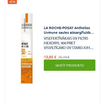
VAIRĀK
-45%
LA ROCHE-POSAY Anthelios
Uvmune saules aizsargfluīds
sejai SPF50+ 50 ml
VISEFEKTĪVĀKAIS UV FILTRS
MEXORYL 400 PRET
VISVILTĪGĀKO UV STAROJUMU
(340–400nm = garie UVA, 380–
13,85 €
400nm = īpaši garie UVA).Jutīgai
25,19 €
un sauli nepanesošai ādai.
SKATĪT PRODUKTU