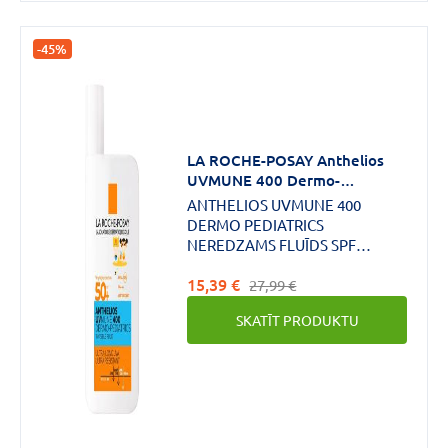
-45%
LA ROCHE-POSAY Anthelios
UVMUNE 400 Dermo-
Pediatrics SPF50+ fluīds 50ml
ANTHELIOS UVMUNE 400
DERMO PEDIATRICS
NEREDZAMS FLUĪDS SPF
50+.ĻOTI AUGSTA AIZSARDZĪBA.
15,39 €
27,99 €
SKATĪT PRODUKTU