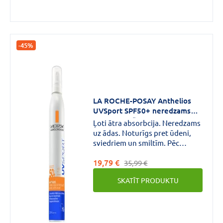
-45%
LA ROCHE-POSAY Anthelios
UVSport SPF50+ neredzams
atsvaidzinošs izsmidzināms
Ļoti ātra absorbcija. Neredzams
līdzeklis 200ml
uz ādas. Noturīgs pret ūdeni,
sviedriem un smiltīm. Pēc
uzklāšanas rada vēsu un tīru
19,79 €
sajūtu.
35,99 €
SKATĪT PRODUKTU