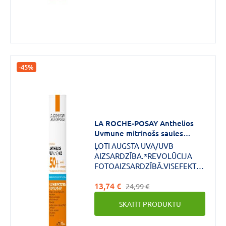
-45%
LA ROCHE-POSAY Anthelios
Uvmune mitrinošs saules
aizsargkrēms sejai SPF50 50 ml
ĻOTI AUGSTA UVA/UVB
AIZSARDZĪBA.*REVOLŪCIJA
FOTOAIZSARDZĪBĀ.VISEFEKTĪVĀKAIS
UV FILTRS MEXORYL 400 PRET
13,74 €
VISVILTĪGĀKO UV STAROJUMU
24,99 €
(340–400nm] = garie UVA, [380–
SKATĪT PRODUKTU
400nm] = īpaši garie
UVA).Jutīgai un sauli