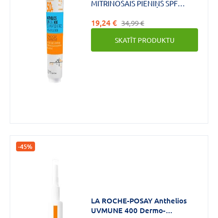
MITRINOŠAIS PIENIŅŠ SPF
50+.ĻOTI AUGSTA AIZSARDZĪBA.
19,24 €
34,99 €
SKATĪT PRODUKTU
-45%
LA ROCHE-POSAY Anthelios
UVMUNE 400 Dermo-