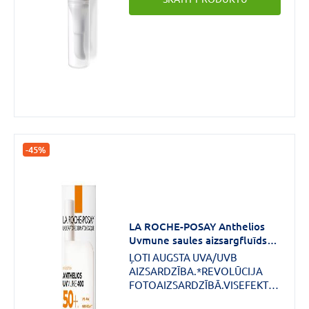
un kombinēta tipa āda.12
stundu matējoša iedarbība*.
-45%
LA ROCHE-POSAY Anthelios
Uvmune saules aizsargfluīds
sejai ar toni SPF50+ 50 ml
ĻOTI AUGSTA UVA/UVB
AIZSARDZĪBA.*REVOLŪCIJA
FOTOAIZSARDZĪBĀ.VISEFEKTĪVĀKAIS
UV FILTRS MEXORYL 400 PRET