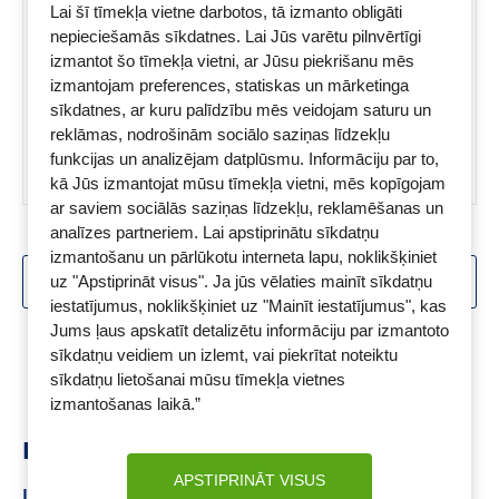
Lai šī tīmekļa vietne darbotos, tā izmanto obligāti
SKATĪT PRODUKTU
nepieciešamās sīkdatnes. Lai Jūs varētu pilnvērtīgi
izmantot šo tīmekļa vietni, ar Jūsu piekrišanu mēs
izmantojam preferences, statiskas un mārketinga
sīkdatnes, ar kuru palīdzību mēs veidojam saturu un
reklāmas, nodrošinām sociālo saziņas līdzekļu
funkcijas un analizējam datplūsmu. Informāciju par to,
kā Jūs izmantojat mūsu tīmekļa vietni, mēs kopīgojam
ar saviem sociālās saziņas līdzekļu, reklamēšanas un
analīzes partneriem. Lai apstiprinātu sīkdatņu
izmantošanu un pārlūkotu interneta lapu, noklikšķiniet
SKATĪT VAIRĀK
uz "Apstiprināt visus". Ja jūs vēlaties mainīt sīkdatņu
iestatījumus, noklikšķiniet uz "Mainīt iestatījumus", kas
Jums ļaus apskatīt detalizētu informāciju par izmantoto
Skats:
1 -
18
no
25
sīkdatņu veidiem un izlemt, vai piekrītat noteiktu
sīkdatņu lietošanai mūsu tīmekļa vietnes
izmantošanas laikā.”
Ieteikumi
APSTIPRINĀT VISUS
LA ROCHE-POSAY EFFACLAR H ISO-BIOME
La