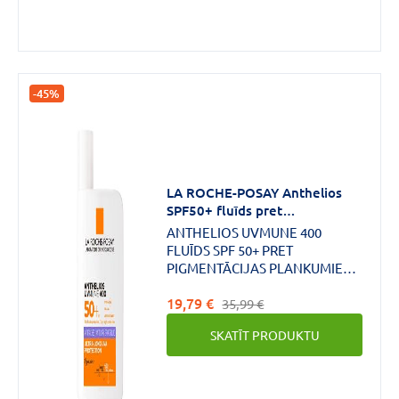
-45%
LA ROCHE-POSAY Anthelios
SPF50+ fluīds pret
pigmentācijas plankumiem
ANTHELIOS UVMUNE 400
50ml
FLUĪDS SPF 50+ PRET
PIGMENTĀCIJAS PLANKUMIEM
ĻOTI SPĒCĪGA AIZSARDZĪBA
19,79 €
INOVĀCIJA AIZSARDZĪBĀ PRET
35,99 €
SAULI: PLAŠA SPEKTRA
SKATĪT PRODUKTU
AIZSARDZĪBA PRET UVA/UVB +
DAUDZKĀRTĪGI PATENTĒTS
MELASYL™ PRET
PIGMENTĀCIJAS PLANKUMIEM