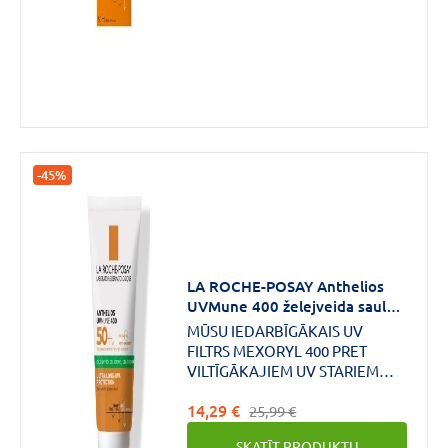
nepanesošai ādai.
-45%
LA ROCHE-POSAY Anthelios
UVMune 400 želejveida saules
aizsargkrēms sejai pret ādas
MŪSU IEDARBĪGĀKAIS UV
spīdumu SPF50+ 50 ml
FILTRS MEXORYL 400 PRET
VILTĪGĀKAJIEM UV STARIEM
(340 400nm]=garie UVA, [380
14,29 €
400nm]=ļoti garie UVA).
25,99 €
INDIKĀCIJAS: Jutīga, taukaina
SKATĪT PRODUKTU