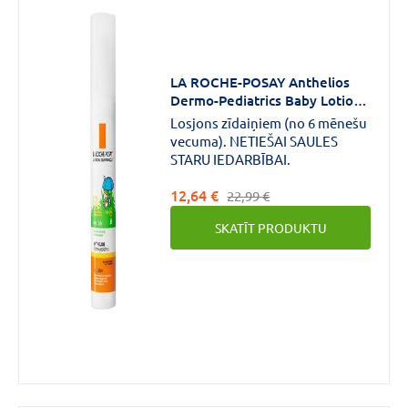
LA ROCHE-POSAY Anthelios
Dermo-Pediatrics Baby Lotion
SPF50+ saules aizsarglīdzeklis
Losjons zīdaiņiem (no 6 mēnešu
bērniem 50 ml
vecuma). NETIEŠAI SAULES
STARU IEDARBĪBAI.
12,64 €
22,99 €
SKATĪT PRODUKTU