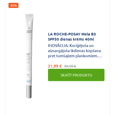
-45%
LA ROCHE-POSAY Mela B3
SPF30 dienas krēms 40ml
INOVĀCIJA: Koriģējoša un
aizsargājoša ikdienas kopšana
pret tumšajiem plankumiem.
Krēma sastāvā ir Melasyl™ un
21,99 €
5% niacinamīds, kas samazina
39,99 €
noturīgus tumšos plankumus.
SKATĪT PRODUKTU