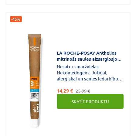
-45%
LA ROCHE-POSAY Anthelios
mitrinošs saules aizsarglosjons
sejai un ķermenim SPF50 250
Nesatur smaržvielas.
ml
Nekomedogēns. Jutīgai,
alerģiskai un saules iedarbību
nepanesošai ādai. Palīdz
14,29 €
novērst oksidatīvo stresu, ko
25,99 €
izraisa piesārņojums.
SKATĪT PRODUKTU
Ūdensizturīgs. Neatstāj baltus
traipus.