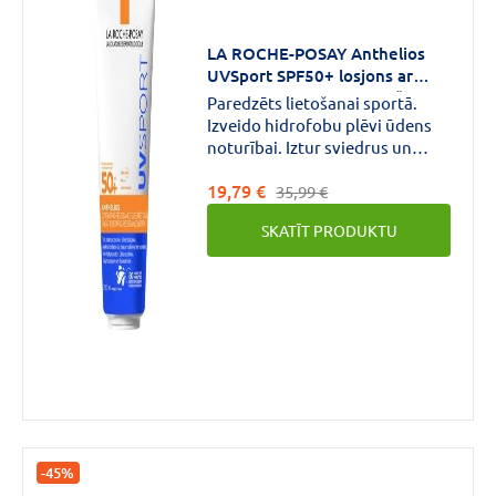
LA ROCHE-POSAY Anthelios
UVSport SPF50+ losjons ar
augstu noturību pret svīšanu
Paredzēts lietošanai sportā.
un mitrumu 200 ml
Izveido hidrofobu plēvi ūdens
noturībai. Iztur sviedrus un
smiltis. Neredzams uz ādas.
19,79 €
Viegli uzklājams pat uz mitras
35,99 €
ādas.
SKATĪT PRODUKTU
-45%