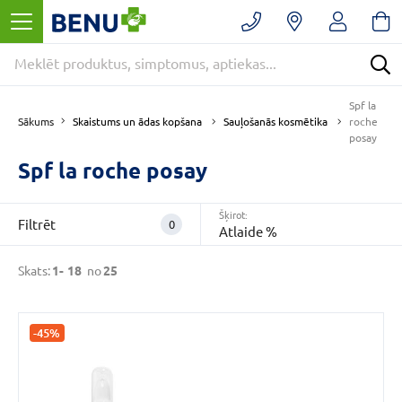
Filtrēt
Noņemt
filtrus
Kategorijas
Spf la
Skaistums un ādas kopšana
Sauļošanās kosmētika
Sākums
roche
posay
Spf la roche posay
E
-
APTIEKA
Šķirot:
(25)
Filtrēt
0
Atlaide %
Skaistums
un
Skats:
1-
18
no
25
ādas
kopšana
(25)
-45%
Sauļošanās
kosmētika
(19)
VAIRĀK