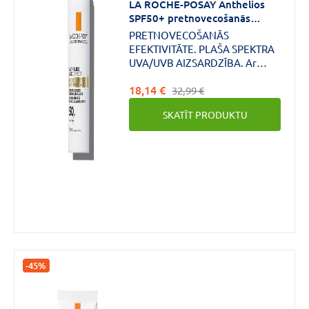
LA ROCHE-POSAY Anthelios
SPF50+ pretnovecošanās
saules aizsargkrēms sejai 50 ml
PRETNOVECOŠANĀS
EFEKTIVITĀTE. PLAŠA SPEKTRA
UVA/UVB AIZSARDZĪBA. Ar
hialuronskābi un niacinamīdu
18,14 €
bagātinātā formula palīdz
32,99 €
samazināt grumbiņas, smalkās
SKATĪT PRODUKTU
krunciņas un tumšo plankumu
redzamību. Hipoalerģisks.
-45%