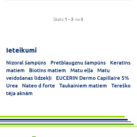
Skats:
1 -
3
no
3
Ieteikumi
Nizoral šampūns
Pretblaugznu šampūns
Keratīns
matiem
Biotīns matiem
Matu eļļa
Matu
veidošanas līdzekļi
EUCERIN Dermo Capillaire 5%
Urea
Nateo d forte
Taukainiem matiem
Tereško
tēja aknām