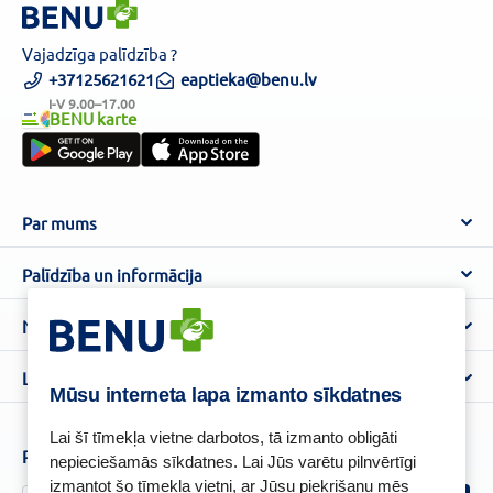
Vajadzīga palīdzība ?
+37125621621
eaptieka@benu.lv
I-V 9.00–17.00
BENU karte
Par mums
Par BENU
Palīdzība un informācija
Benu Blogs
BENU Aptieka kontakti
Noteikumi
Aptiekas
Piegāde
Lietošanas noteikumi
Lojalitātes programma
Biežāk uzdotie jautājumi
Mūsu interneta lapa izmanto sīkdatnes
Atteikuma tiesību veidlapa
Kā iepirkties
BENU karte
Privātuma politika
Lai šī tīmekļa vietne darbotos, tā izmanto obligāti
Senioru priekšrocības
Piesakies un esi pirmais, kas uzzina BENU jaunumus!
nepieciešamās sīkdatnes. Lai Jūs varētu pilnvērtīgi
Sīkfailu politika
izmantot šo tīmekļa vietni, ar Jūsu piekrišanu mēs
Īpašās priekšrocības