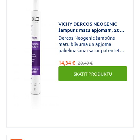
VICHY DERCOS NEOGENIC
šampūns matu apjomam, 200
ml
Dercos Neogenic šampūns
matu blīvuma un apjoma
palielināšanai satur patentēto
Stemoxidine aktīvo molekulu,
14,34 €
kas uzlabo mata folikula šūnu
20,49 €
apgādi ar skābekli.
SKATĪT PRODUKTU