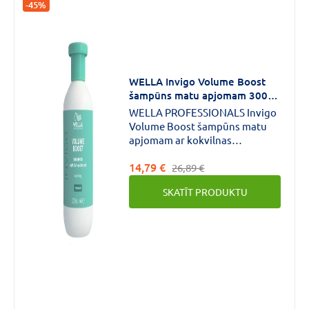
-45%
WELLA Invigo Volume Boost
šampūns matu apjomam 300
ml
WELLA PROFESSIONALS Invigo
Volume Boost šampūns matu
apjomam ar kokvilnas
ekstraktu.Maigi attīra matus,
14,79 €
tos nenoslogojot un novēršot
26,89 €
smaguma sajūtu.Piešķir matiem
SKATĪT PRODUKTU
apjomu, padarot tos piepildītus
un elastīgus.Ar Spring Force
Blend kompleksu.