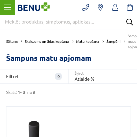
Filtrēt
Noņemt
filtrus
Kategorijas
Šamp
E
Skaistums un ādas kopšana
Matu kopšana
Šampūni
Sākums
matu
-
apjo
APTIEKA
Šampūns matu apjomam
(3)
Matu
kopšana
Šķirot:
Filtrēt
0
(3)
Atlaide %
Šampūni
(3)
Skats:
1-
3
no
3
VAIRĀK
CENA
€
€
līdz