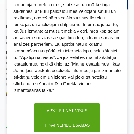
Videonovērošanas politika
izmantojam preferences, statiskas un mārketinga
BENU lietotne
sīkdatnes, ar kuru palīdzību mēs veidojam saturu un
BENU lojalitātes programmas noteikumi
reklāmas, nodrošinām sociālo saziņas līdzekļu
funkcijas un analizējam datplūsmu. Informāciju par to,
BENU Aptieka Latvija, SIA
kā Jūs izmantojat mūsu tīmekļa vietni, mēs kopīgojam
Juridiskā adrese / Faktiskā adrese:
Noliktavu iela 5, Dreiliņi, Stopiņu novads, LV-2130
ar saviem sociālās saziņas līdzekļu, reklamēšanas un
Reģistrācijas Nr.: 40003252167
analīzes partneriem. Lai apstiprinātu sīkdatņu
izmantošanu un pārlūkotu interneta lapu, noklikšķiniet
Licence
uz "Apstiprināt visus". Ja jūs vēlaties mainīt sīkdatņu
Licences numurs:
A00010
E-aptiekas kontakti
iestatījumus, noklikšķiniet uz "Mainīt iestatījumus", kas
Aptiekas vadītāja:
Jums ļaus apskatīt detalizētu informāciju par izmantoto
Sertificēta farmaceite: Jeļena Gončarova
sīkdatņu veidiem un izlemt, vai piekrītat noteiktu
Reģistrācijas Nr.: F-0834
sīkdatņu lietošanai mūsu tīmekļa vietnes
Sertifikāta Nr.: 092.2020
izmantošanas laikā.”
APSTIPRINĀT VISUS
TIKAI NEPIECIEŠAMĀS