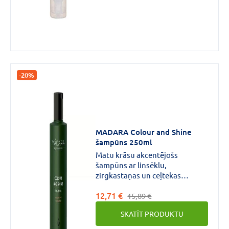
-20%
MADARA Colour and Shine
šampūns 250ml
Matu krāsu akcentējošs
šampūns ar linsēklu,
zirgkastaņas un ceļtekas
ekstraktiem. Maigi attīra,
12,71 €
mīkstina un aizsargā krāsotus
15,89 €
un ķīmiski apstrādātus matus.
SKATĪT PRODUKTU
Mati atgūst spēku un veselīgu
spīdumu.Šampūna iepakojums