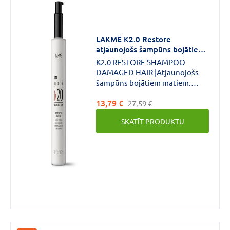
Forma
LAKMĒ K2.0 Restore
atjaunojošs šampūns bojātiem
Šampūns
(36)
matiem 300 ml
K2.0 RESTORE SHAMPOO
DAMAGED HAIR |Atjaunojošs
šampūns bojātiem matiem.
PRODUKTA PRIEKŠROCĪBAS:
13,79 €
Nesatur sulfātus.
27,59 €
SKATĪT PRODUKTU