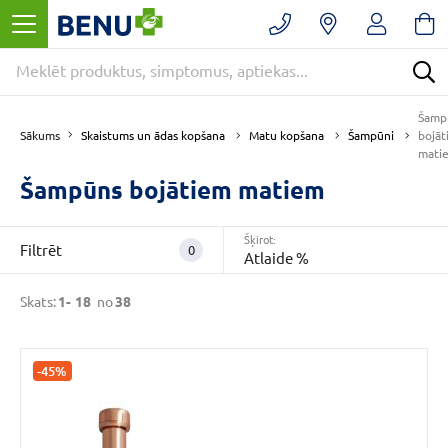
Filtrēt
Noņemt
filtrus
Kategorijas
Šamp
Skaistums un ādas kopšana
Matu kopšana
Šampūni
Sākums
bojāt
mati
Šampūns bojātiem matiem
E
-
APTIEKA
Šķirot:
(38)
Filtrēt
0
Atlaide %
Matu
kopšana
Skats:
1-
18
no
38
(37)
Šampūni
(37)
-45%
VAIRĀK