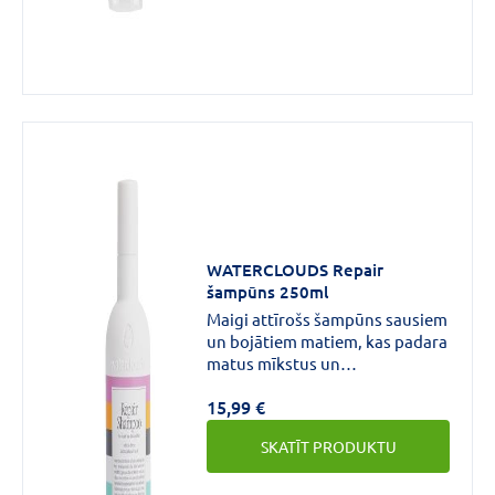
WATERCLOUDS Repair
šampūns 250ml
Maigi attīrošs šampūns sausiem
un bojātiem matiem, kas padara
matus mīkstus un
zīdainus.Sausās šķipsnas iegūst
15,99 €
nepieciešamo ar lāceņu un
makadāmijas sēklu eļļu, kas
SKATĪT PRODUKTU
atjauno matu un galvas ādas
mitruma līmeni un padara