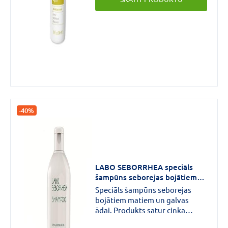
-40%
LABO SEBORRHEA speciāls
šampūns seborejas bojātiem
matiem un galvas ādai.
Speciāls šampūns seborejas
Vīriešiem 200 ml
bojātiem matiem un galvas
ādai. Produkts satur cinka
pirrolidona karboksilātu (PCA)