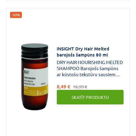
-50%
INSIGHT Dry Hair Melted
barojošs šampūns 80 ml
DRY HAIR NOURISHING MELTED
SHAMPOO Barojošs šampūns
ar kūstošu tekstūru sausiem
matiem. Maigi attīra galvas ādu
8,49 €
un matus. DERMATOLOĢISKI
16,99 €
PĀRBAUDĪTS. VEGANOK.
SKATĪT PRODUKTU