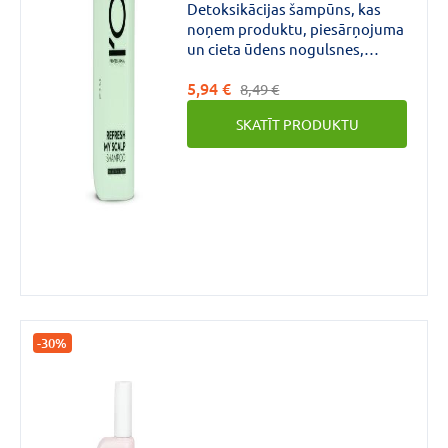
šampūns 250ml
Detoksikācijas šampūns, kas
noņem produktu, piesārņojuma
un cieta ūdens nogulsnes,
neatņemot matiem dabisko
5,94 €
mitrināšanu. STILISTU PADOMI:
8,49 €
lietojiet šampūnu pirms
SKATĪT PRODUKTU
krāsošanas, lai iegūtu labāku
krāsas rezultātu.
-30%