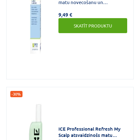
matu novecošanu un
nosirmošanu. Atjauno matu
9,49 €
spīdumu un veselīgu izskatu.
Dziļi mitrina, atvieglo to
SKATĪT PRODUKTU
ķemmēšanu.
-30%
ICE Professional Refresh My
Scalp atsvaidzinošs matu