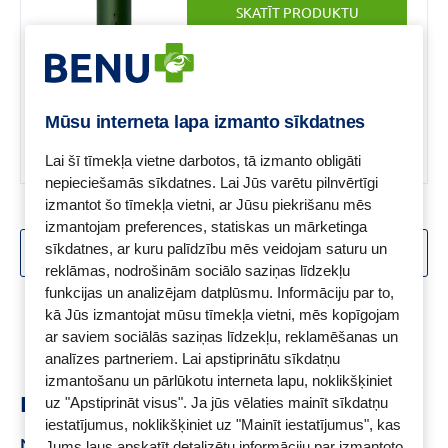
SKATĪT PRODUKTU
— zaļākai un skaistākai
pasaulei.
Mūsu interneta lapa izmanto sīkdatnes
Lai šī tīmekļa vietne darbotos, tā izmanto obligāti
nepieciešamās sīkdatnes. Lai Jūs varētu pilnvērtīgi
izmantot šo tīmekļa vietni, ar Jūsu piekrišanu mēs
izmantojam preferences, statiskas un mārketinga
sīkdatnes, ar kuru palīdzību mēs veidojam saturu un
SKATĪT VAIRĀK
reklāmas, nodrošinām sociālo saziņas līdzekļu
funkcijas un analizējam datplūsmu. Informāciju par to,
Skats:
1 -
18
no
38
kā Jūs izmantojat mūsu tīmekļa vietni, mēs kopīgojam
ar saviem sociālās saziņas līdzekļu, reklamēšanas un
analīzes partneriem. Lai apstiprinātu sīkdatņu
izmantošanu un pārlūkotu interneta lapu, noklikšķiniet
Ieteikumi
uz "Apstiprināt visus". Ja jūs vēlaties mainīt sīkdatņu
iestatījumus, noklikšķiniet uz "Mainīt iestatījumus", kas
Nizoral šampūns
Pretblaugznu šampūns
Biotīns
Jums ļaus apskatīt detalizētu informāciju par izmantoto