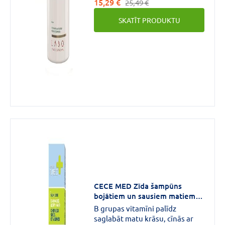
15,29 €
un pantenolu, kas rūpīgi un
25,49 €
maigi attīra seborejas bojātus
SKATĪT PRODUKTU
matus, galvas ādu un tādā veidā
samazina liekā sebuma
daudzumu.
CECE MED Zīda šampūns
bojātiem un sausiem matiem,
300 ml
B grupas vitamīni palīdz
saglabāt matu krāsu, cīnās ar