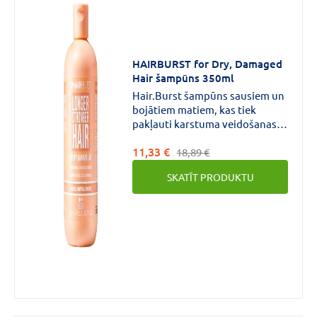
HAIRBURST for Dry, Damaged
Hair šampūns 350ml
Hair.Burst šampūns sausiem un
bojātiem matiem, kas tiek
pakļauti karstuma veidošanas,
ārējās nelabvēlīgās ietekmes un
11,33 €
krāšošanas iedarbībai.
18,89 €
SKATĪT PRODUKTU