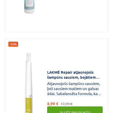
matus gludus un spīdīgus.Satur
UV filtru.
-50%
LAKMĒ Repair atjaunojošs
šampūns sausiem, bojātiem
matiem 300 ml
Atjaunojošs šampūns sausiem,
ļoti sausiem matiem un galvas
ādai. Sabalansēta formula, kas
padara matus mīkstus, vieglus
8,99 €
un spīdīgus. Mitrina un baro.
17,99 €
SKATĪT PRODUKTU