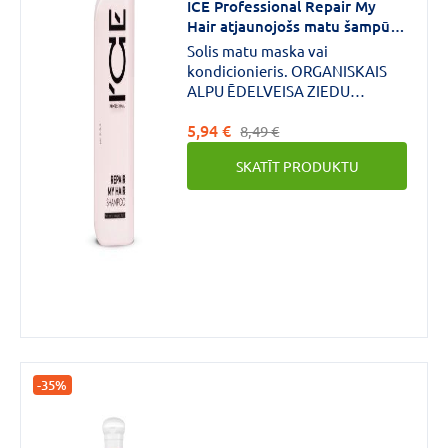
ICE Professional Repair My
Hair atjaunojošs matu šampūns
250ml
Solis matu maska ​​vai
kondicionieris. ORGANISKAIS
ALPU ĒDELVEISA ZIEDU
EKSTRAKTS mīkstina un mitrina
5,94 €
matus. ORGANISKAIS
8,49 €
ARKTISKĀS ROZES EKSTRAKTS
SKATĪT PRODUKTU
aizsargā matus no ārējiem
bojājumiem.
-35%