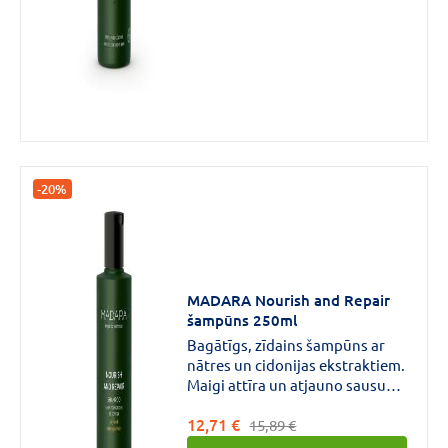
ražots no 100% pārstrādātas
plastmasas — zaļākai un
skaistākai pasaulei.
-20%
MADARA Nourish and Repair
šampūns 250ml
Bagātīgs, zīdains šampūns ar
nātres un cidonijas ekstraktiem.
Maigi attīra un atjauno sausus,
bojātus un novājinātus matus.
12,71 €
Šampūna iepakojums ražots no
15,89 €
100% pārstrādātas plastmasas