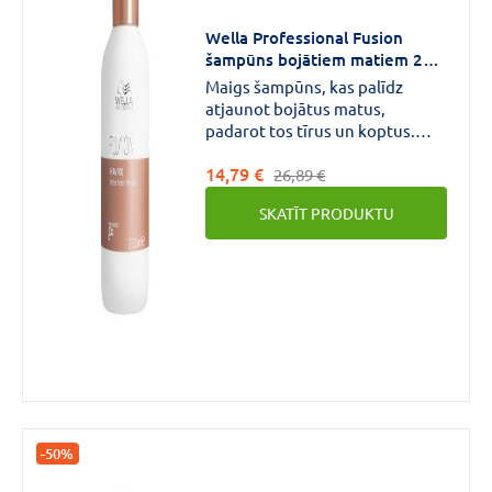
CENA
Wella Professional Fusion
šampūns bojātiem matiem 250
€
€
līdz
ml
Maigs šampūns, kas palīdz
atjaunot bojātus matus,
padarot tos tīrus un koptus.
Wella Professionals Fusion
14,79 €
intensīvi atjaunojošs šampūns.
26,89 €
Ar Silksteel FUSION
Zīmols
SKATĪT PRODUKTU
programmu, zīda aminoskābju
un mikronizētu lipīdu
apvienojumu.
ICE
PROFESSIONAL
(4)
INSIGHT
(4)
URBAN
CARE
(4)
-50%
VAIRĀK