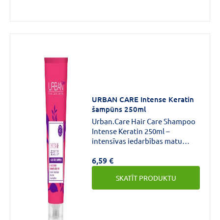
URBAN CARE Intense Keratin
šampūns 250ml
Urban.Care Hair Care Shampoo
Intense Keratin 250ml –
intensīvas iedarbības matu
šampūns keratīna radīto
6,59 €
bojājumu novēršanai un matu
gludumam ir paredzēts stipri
SKATĪT PRODUKTU
bojātiem, sausiem, nespodriem
un blāviem matiem.