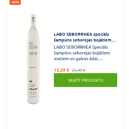
-40%
LABO SEBORRHEA speciāls
šampūns seborejas bojātiem
matiem un galvas ādai.
LABO SEBORRHEA Speciāls
Sievietēm 200 ml
šampūns seborejas bojātiem
matiem un galvas ādai.
Produkts satur cinka
15,29 €
pirrolidona karboksilātu (PCA)
25,49 €
un pantenolu, kas rūpīgi un
SKATĪT PRODUKTU
maigi attīra seborejas bojātus
matus, galvas ādu un tādā veidā
samazina liekā sebuma
daudzumu.