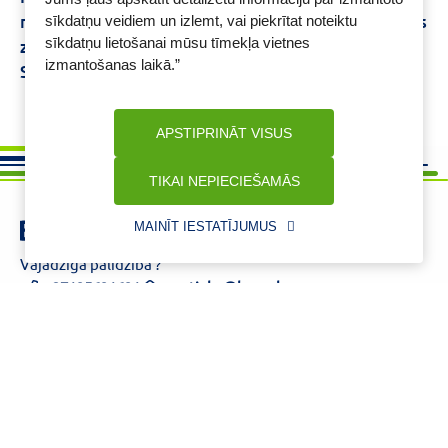
matiem
Keratīns matiem
Matu eļļa
Termometrs
sīkdatņu veidiem un izlemt, vai piekrītat noteiktu
sīkdatņu lietošanai mūsu tīmekļa vietnes
zīdaiņiem
Medus maska
Tēja imunitātei
izmantošanas laikā.”
Sauļošanās krēms spf 50
Kollagen beauty
APSTIPRINĀT VISUS
TIKAI NEPIECIEŠAMĀS
MAINĪT IESTATĪJUMUS
Vajadzīga palīdzība ?
+37125621621
eaptieka@benu.lv
I-V 9.00–17.00
BENU karte
Par mums