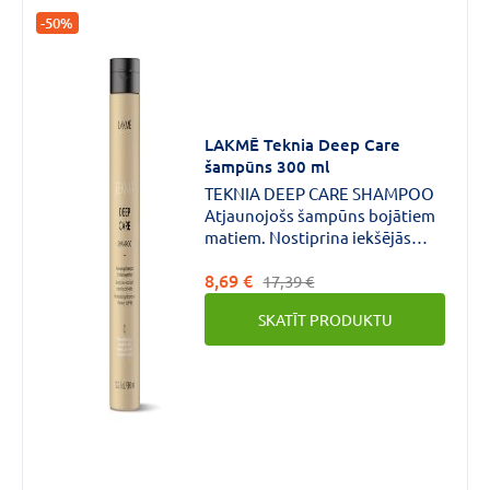
-50%
LAKMĒ Teknia Deep Care
šampūns 300 ml
TEKNIA DEEP CARE SHAMPOO
Atjaunojošs šampūns bojātiem
matiem. Nostiprina iekšējās
mata saites Atjauno un dziļi
8,69 €
pabaro.
17,39 €
SKATĪT PRODUKTU