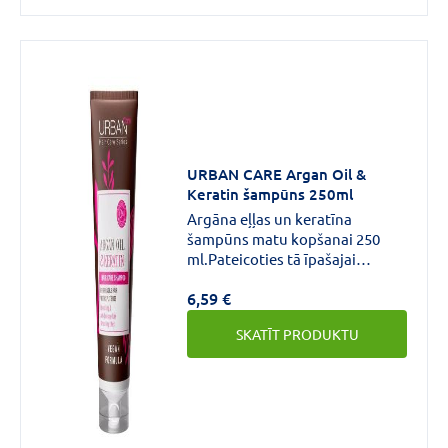
URBAN CARE Argan Oil &
Keratin šampūns 250ml
Argāna eļļas un keratīna
šampūns matu kopšanai 250
ml.Pateicoties tā īpašajai
formulai, barojošais šampūns
6,59 €
pret matu lūšanu ar argāna eļļu
un keratīnu palīdz atjaunot
SKATĪT PRODUKTU
garus, nespodrus un trauslus
matus, padarot tos veselīgākus,
mirdzošākus un gludākus no
matu saknēm līdz matu
galiņiem.