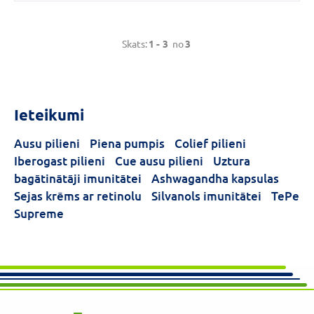
Skats:
1 -
3
no
3
Ieteikumi
Ausu pilieni
Piena pumpis
Colief pilieni
Iberogast pilieni
Cue ausu pilieni
Uztura
bagātinātāji imunitātei
Ashwagandha kapsulas
Sejas krēms ar retinolu
Silvanols imunitātei
TePe
Supreme