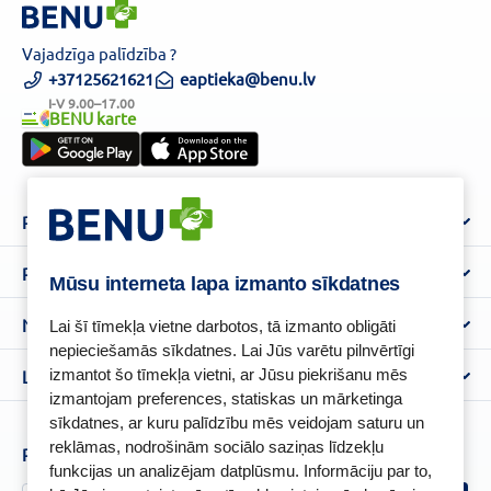
Vajadzīga palīdzība ?
+37125621621
eaptieka@benu.lv
I-V 9.00–17.00
BENU karte
Par mums
Par BENU
Palīdzība un informācija
Mūsu interneta lapa izmanto sīkdatnes
Benu Blogs
BENU Aptieka kontakti
Noteikumi
Lai šī tīmekļa vietne darbotos, tā izmanto obligāti
Aptiekas
Piegāde
nepieciešamās sīkdatnes. Lai Jūs varētu pilnvērtīgi
Lietošanas noteikumi
izmantot šo tīmekļa vietni, ar Jūsu piekrišanu mēs
Lojalitātes programma
Biežāk uzdotie jautājumi
izmantojam preferences, statiskas un mārketinga
Atteikuma tiesību veidlapa
Kā iepirkties
BENU karte
sīkdatnes, ar kuru palīdzību mēs veidojam saturu un
Privātuma politika
reklāmas, nodrošinām sociālo saziņas līdzekļu
Senioru priekšrocības
Piesakies un esi pirmais, kas uzzina BENU jaunumus!
Sīkfailu politika
funkcijas un analizējam datplūsmu. Informāciju par to,
Īpašās priekšrocības