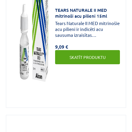
TEARS NATURALE II MED
CENA
mitrinoši acu pilieni 15ml
Tears Naturale II MED mitrinošie
€
€
līdz
acu pilieni ir indicēti acu
sausuma izraisītas
dedzināšanas sajūtas un
9,09 €
kairinājuma īslaicīgai
atvieglošanai.
SKATĪT PRODUKTU
Zīmols
HYLO
(1)
SYSTANE
(1)
TEARS
NATURALE
(1)