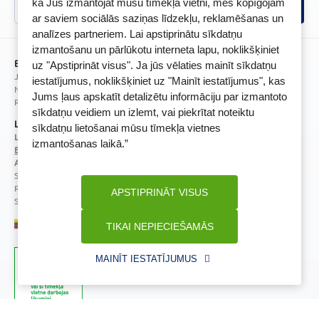
kā Jūs izmantojat mūsu tīmekļa vietni, mēs kopīgojam
Videonovērošanas politika
BENU lietotne
ar saviem sociālās saziņas līdzekļu, reklamēšanas un
analīzes partneriem. Lai apstiprinātu sīkdatņu
BENU lojalitātes programmas noteikumi
izmantošanu un pārlūkotu interneta lapu, noklikšķiniet
BENU Aptieka Latvija, SIA
uz "Apstiprināt visus". Ja jūs vēlaties mainīt sīkdatņu
Juridiskā adrese / Faktiskā adrese:
iestatījumus, noklikšķiniet uz "Mainīt iestatījumus", kas
Noliktavu iela 5, Dreiliņi, Stopiņu novads, LV-2130
Jums ļaus apskatīt detalizētu informāciju par izmantoto
Reģistrācijas Nr.: 40003252167
sīkdatņu veidiem un izlemt, vai piekrītat noteiktu
Licence
sīkdatņu lietošanai mūsu tīmekļa vietnes
Licences numurs:
A00010
izmantošanas laikā.”
E-aptiekas kontakti
Aptiekas vadītāja:
Sertificēta farmaceite: Jeļena Gončarova
Reģistrācijas Nr.: F-0834
APSTIPRINĀT VISUS
Sertifikāta Nr.: 092.2020
TIKAI NEPIECIEŠAMĀS
MAINĪT IESTATĪJUMUS