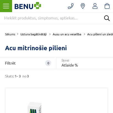
Filtrēt
Noņemt
filtrus
Kategorijas
Acu
Uztura bagātinātāji
Ausu un acu veselība
Acu pilieni un zied
Sākums
pilieni
un
Acu mitrinošie pilieni
ziedes
(3)
Ausu
un
Šķirot:
Filtrēt
0
acu
Atlaide %
veselība
(3)
Skats:
1-
3
no
3
E
-
APTIEKA
(3)
VAIRĀK