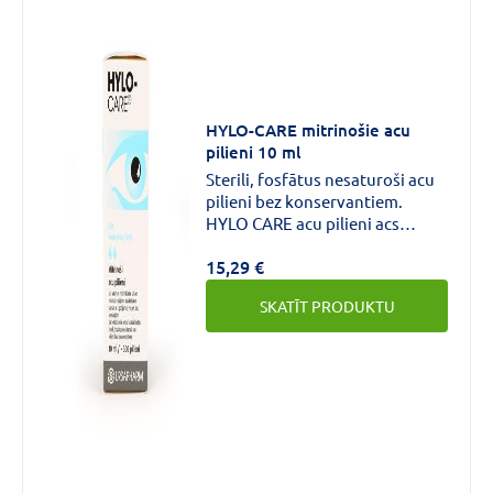
HYLO-CARE mitrinošie acu
pilieni 10 ml
Sterili, fosfātus nesaturoši acu
pilieni bez konservantiem.
HYLO CARE acu pilieni acs
virsmas mitrināšanai un acs
15,29 €
virsmas bojājumu mazināšanai
sausās acs gadījumā.
SKATĪT PRODUKTU