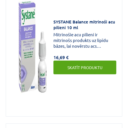
Forma
Acu
SYSTANE Balance mitrinoši acu
pilieni
(3)
pilieni 10 ml
Mitrinošie acu pilieni ir
mitrinošs produkts uz lipīdu
bāzes, lai novērstu acs
sausumu. Ieeļļo acs virsmu,
16,69 €
papildina un stabilizē asaru
plēvītes lipīdu slāni un samazina
SKATĪT PRODUKTU
pārmērīgu asaru iztvaikošanu.