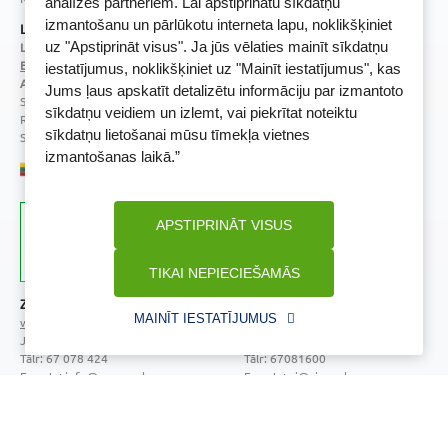
analīzes partneriem. Lai apstiprinātu sīkdatņu
izmantošanu un pārlūkotu interneta lapu, noklikšķiniet
Licence
uz "Apstiprināt visus". Ja jūs vēlaties mainīt sīkdatņu
Licences numurs:
A00010
E-aptiekas kontakti
iestatījumus, noklikšķiniet uz "Mainīt iestatījumus", kas
Aptiekas vadītāja:
Jums ļaus apskatīt detalizētu informāciju par izmantoto
Sertificēta farmaceite: Jeļena Gončarova
sīkdatņu veidiem un izlemt, vai piekrītat noteiktu
Reģistrācijas Nr.: F-0834
sīkdatņu lietošanai mūsu tīmekļa vietnes
Sertifikāta Nr.: 092.2020
izmantošanas laikā.”
APSTIPRINĀT VISUS
TIKAI NEPIECIEŠAMĀS
Zāļu valsts aģentūra
Veselības inspekcija
MAINĪT IESTATĪJUMUS
www.zva.gov.lv
www.vi.gov.lv
Jersikas iela 15, Rīga
Klijānu iela 7, Rīga
Tālr: 67 078 424
Tālr: 67081600
E-pasts: info@zva.gov.lv
E-pasts: vi@vi.gov.lv