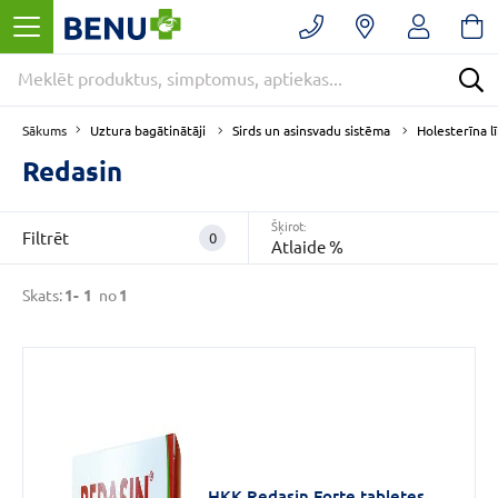
Filtrēt
Noņemt
filtrus
Kategorijas
Uztura bagātinātāji
Sirds un asinsvadu sistēma
Holesterīna l
Sākums
E
-
Redasin
APTIEKA
(1)
Šķirot:
Filtrēt
0
Holesterīna
Atlaide %
līmenis
(1)
Skats:
1-
1
no
1
Sirds
un
asinsvadu
sistēma
(1)
VAIRĀK
HKK Redasin Forte tabletes