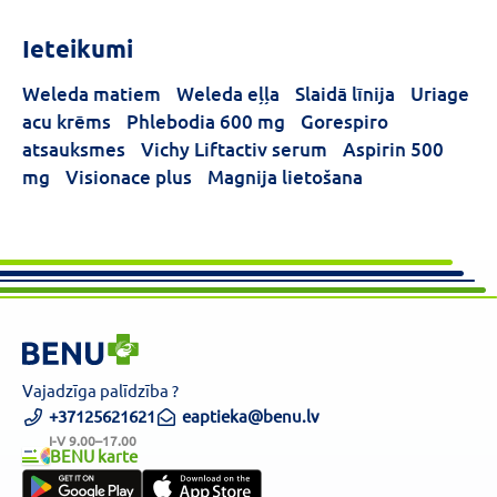
Ieteikumi
Weleda matiem
Weleda eļļa
Slaidā līnija
Uriage
acu krēms
Phlebodia 600 mg
Gorespiro
atsauksmes
Vichy Liftactiv serum
Aspirin 500
mg
Visionace plus
Magnija lietošana
Vajadzīga palīdzība ?
+37125621621
eaptieka@benu.lv
I-V 9.00–17.00
BENU karte