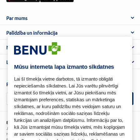
Par mums
Par BENU
Palīdzība un informācija
Benu Blogs
BENU Aptieka kontakti
Noteikumi
Aptiekas
Piegāde
Lietošanas noteikumi
Lojalitātes programma
Biežāk uzdotie jautājumi
Mūsu interneta lapa izmanto sīkdatnes
Atteikuma tiesību veidlapa
Kā iepirkties
BENU karte
Privātuma politika
Lai šī tīmekļa vietne darbotos, tā izmanto obligāti
Senioru priekšrocības
Piesakies un esi pirmais, kas uzzina BENU jaunumus!
nepieciešamās sīkdatnes. Lai Jūs varētu pilnvērtīgi
Sīkfailu politika
izmantot šo tīmekļa vietni, ar Jūsu piekrišanu mēs
Īpašās priekšrocības
Videonovērošanas politika
izmantojam preferences, statiskas un mārketinga
BENU lietotne
sīkdatnes, ar kuru palīdzību mēs veidojam saturu un
BENU lojalitātes programmas noteikumi
reklāmas, nodrošinām sociālo saziņas līdzekļu
funkcijas un analizējam datplūsmu. Informāciju par to,
BENU Aptieka Latvija, SIA
kā Jūs izmantojat mūsu tīmekļa vietni, mēs kopīgojam
Juridiskā adrese / Faktiskā adrese:
Noliktavu iela 5, Dreiliņi, Stopiņu novads, LV-2130
ar saviem sociālās saziņas līdzekļu, reklamēšanas un
Reģistrācijas Nr.: 40003252167