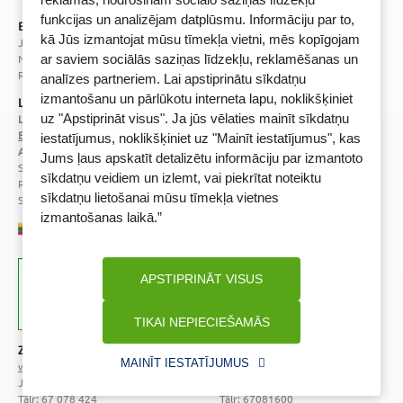
funkcijas un analizējam datplūsmu. Informāciju par to,
BENU Aptieka Latvija, SIA
kā Jūs izmantojat mūsu tīmekļa vietni, mēs kopīgojam
Juridiskā adrese / Faktiskā adrese:
Noliktavu iela 5, Dreiliņi, Stopiņu novads, LV-2130
ar saviem sociālās saziņas līdzekļu, reklamēšanas un
Reģistrācijas Nr.: 40003252167
analīzes partneriem. Lai apstiprinātu sīkdatņu
izmantošanu un pārlūkotu interneta lapu, noklikšķiniet
Licence
uz "Apstiprināt visus". Ja jūs vēlaties mainīt sīkdatņu
Licences numurs:
A00010
E-aptiekas kontakti
iestatījumus, noklikšķiniet uz "Mainīt iestatījumus", kas
Aptiekas vadītāja:
Jums ļaus apskatīt detalizētu informāciju par izmantoto
Sertificēta farmaceite: Jeļena Gončarova
sīkdatņu veidiem un izlemt, vai piekrītat noteiktu
Reģistrācijas Nr.: F-0834
sīkdatņu lietošanai mūsu tīmekļa vietnes
Sertifikāta Nr.: 092.2020
izmantošanas laikā.”
APSTIPRINĀT VISUS
TIKAI NEPIECIEŠAMĀS
Zāļu valsts aģentūra
Veselības inspekcija
MAINĪT IESTATĪJUMUS
www.zva.gov.lv
www.vi.gov.lv
Jersikas iela 15, Rīga
Klijānu iela 7, Rīga
Tālr: 67 078 424
Tālr: 67081600