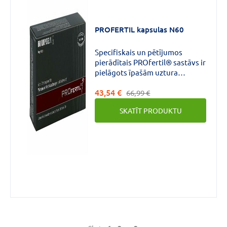
PROFERTIL kapsulas N60
Specifiskais un pētījumos
pierādītais PROfertil® sastāvs ir
pielāgots īpašām uztura
vajadzībām indicētajā
43,54 €
pielietošanas sfērā un
66,99 €
apmierina sevišķi palielinātās
SKATĪT PRODUKTU
uztura prasības vīriešiem ar
auglības traucējumiem un vēlmi
kļūt par tēvu.