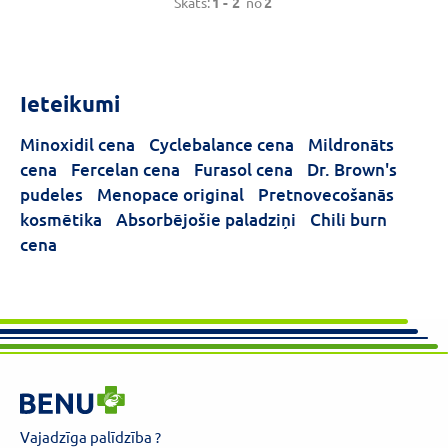
Skats:
1 -
2
no
2
Ieteikumi
Minoxidil cena
Cyclebalance cena
Mildronāts
cena
Fercelan cena
Furasol cena
Dr. Brown's
pudeles
Menopace original
Pretnovecošanās
kosmētika
Absorbējošie paladziņi
Chili burn
cena
Vajadzīga palīdzība ?