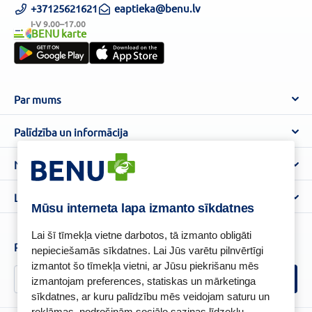
+37125621621
eaptieka@benu.lv
I-V 9.00–17.00
BENU karte
Par mums
Par BENU
Palīdzība un informācija
Benu Blogs
BENU Aptieka kontakti
Noteikumi
Aptiekas
Piegāde
Lietošanas noteikumi
Lojalitātes programma
Biežāk uzdotie jautājumi
Mūsu interneta lapa izmanto sīkdatnes
Atteikuma tiesību veidlapa
Kā iepirkties
BENU karte
Privātuma politika
Lai šī tīmekļa vietne darbotos, tā izmanto obligāti
Senioru priekšrocības
Piesakies un esi pirmais, kas uzzina BENU jaunumus!
nepieciešamās sīkdatnes. Lai Jūs varētu pilnvērtīgi
Sīkfailu politika
izmantot šo tīmekļa vietni, ar Jūsu piekrišanu mēs
Īpašās priekšrocības
Videonovērošanas politika
izmantojam preferences, statiskas un mārketinga
BENU lietotne
sīkdatnes, ar kuru palīdzību mēs veidojam saturu un
BENU lojalitātes programmas noteikumi
reklāmas, nodrošinām sociālo saziņas līdzekļu