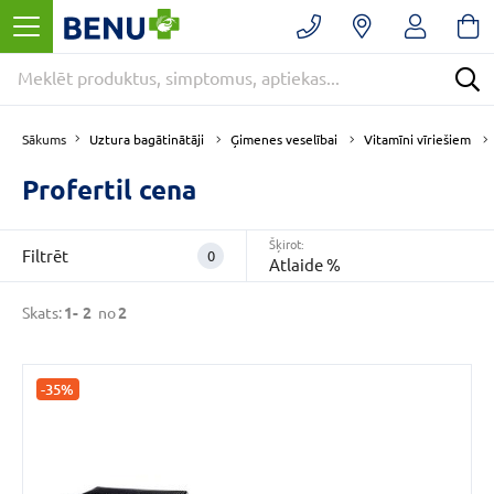
Filtrēt
Noņemt
filtrus
Kategorijas
E
Uztura bagātinātāji
Ģimenes veselībai
Vitamīni vīriešiem
Sākums
-
APTIEKA
Profertil cena
(2)
Ģimenes
Šķirot:
Filtrēt
0
veselībai
Atlaide %
(2)
Skats:
1-
2
no
2
Uztura
bagātinātāji
(2)
-35%
VAIRĀK
CENA