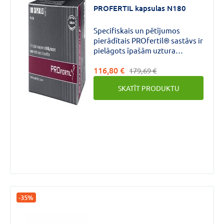
PROFERTIL kapsulas N180
€
€
līdz
Specifiskais un pētījumos
pierādītais PROfertil® sastāvs ir
pielāgots īpašām uztura
vajadzībām indicētajā
116,80 €
pielietošanas sfērā un
179,69 €
apmierina sevišķi palielinātās
Zīmols
SKATĪT PRODUKTU
uztura prasības vīriešiem ar
auglības traucējumiem un vēlmi
kļūt par tēvu.
PROFERTIL
(2)
Forma
Kapsulas
(2)
-35%