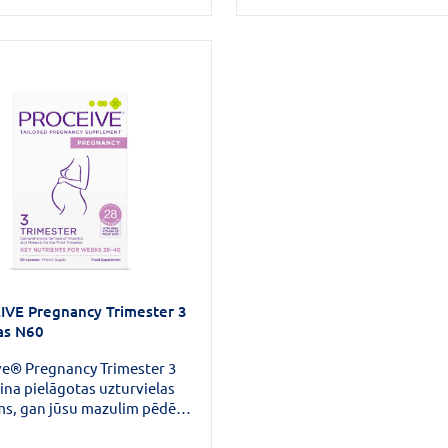
VE Pregnancy Trimester 3
as N60
ve® Pregnancy Trimester 3
na pielāgotas uzturvielas
ms, gan jūsu mazulim pēdējo
niecības nedēļu laikā.Tas ir
erošs, aktīvs 28 vitamīnu,