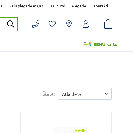
ās
Zāļu piegāde mājās
Jaunumi
Piegāde
Kontakti
BENU karte
Šķirot:
Atlaide %