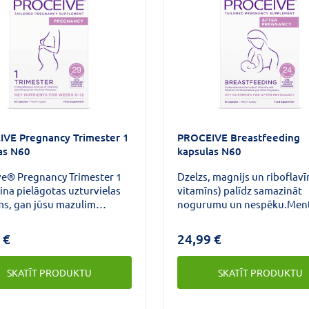
VE Pregnancy Trimester 1
PROCEIVE Breastfeeding
as N60
kapsulas N60
ve® Pregnancy Trimester 1
Dzelzs, magnijs un riboflavī
na pielāgotas uzturvielas
vitamīns) palīdz samazināt
ms, gan jūsu mazulim
nogurumu un nespēku.Men
s 12 grūtniecības
veiktspēja.
.Tas ir visaptverošs un
 €
24,99 €
29 galveno vitamīnu,
lvielu un aminoskābju
SKATĪT PRODUKTU
SKATĪT PRODUKTU
ums.