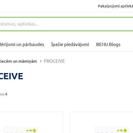
Pakalpojumi aptiek
ērījumi un pārbaudes
Īpašie piedāvājumi
BENU Blogs
PROCEIVE
niecēm un māmiņām
CEIVE
no
4