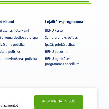
oteikumi
Lojalitātes programma
etošanas noteikumi
BENU karte
teikuma tiesību veidlapa
Senioru priekšrocības
ivātuma politika
Īpašās priekšrocības
kfailu politika
BENU lietotne
deonovērošanas politika
BENU lojalitātes
programmas noteikumi
Seko mums
APSTIPRINĀT VISUS
īgi izmantot