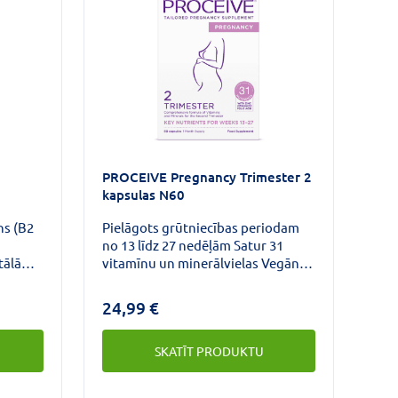
PROCEIVE Pregnancy Trimester 2
kapsulas N60
ns (B2
Pielāgots grūtniecības periodam
no 13 līdz 27 nedēļām Satur 31
tālā
vitamīnu un minerālvielas Vegāns
60 kapsulas 1 mēnesim Folijskābe
(L metilfolāts) Satur 400 ug dabīgā
24,99 €
veidā, lai atbalstītu labāku
uzsūkšanos.Folijskābe veicina
SKATĪT PRODUKTU
mātes audu augšanu grūtniecības
laikā.