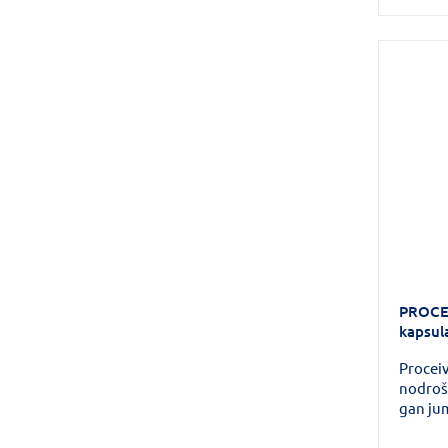
PROCEI
kapsul
Procei
nodroši
gan ju
12 grūt
visaptv