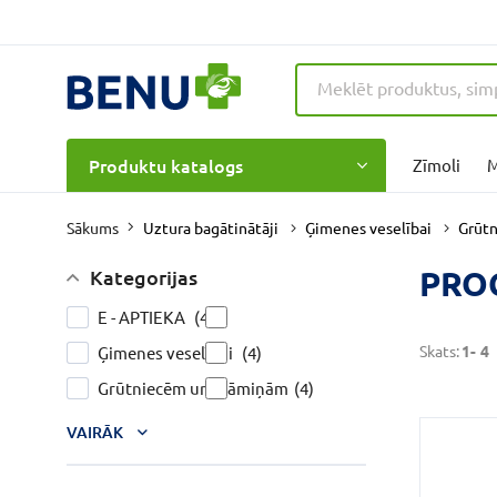
Produktu katalogs
Zīmoli
M
Uztura bagātinātāji
Ģimenes veselībai
Grūt
Sākums
PRO
Kategorijas
E - APTIEKA
(4)
Skats:
1-
4
Ģimenes veselībai
(4)
Grūtniecēm un māmiņām
(4)
VAIRĀK