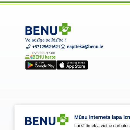
Vajadzīga palīdzība ?
+37125621621
eaptieka@benu.lv
I-V 9.00–17.00
BENU karte
Piesakies un esi pirmais, kas uzzina BENU jaunumus!
Mūsu interneta lapa iz
Lai šī tīmekļa vietne darbotos