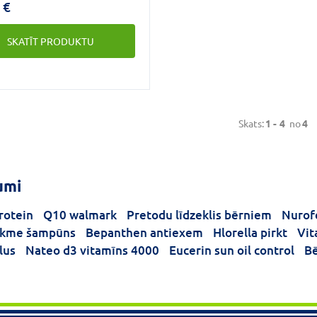
 €
lvielu un aminoskābju
ms, kas zinātniski izstrādāts
SKATĪT PRODUKTU
osmam.
Skats:
1 -
4
no
4
umi
protein
Q10 walmark
Pretodu līdzeklis bērniem
Nurof
akme šampūns
Bepanthen antiexem
Hlorella pirkt
Vit
lus
Nateo d3 vitamīns 4000
Eucerin sun oil control
Bē