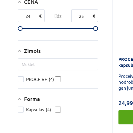
CENA
€
€
līdz
Zīmols
PROCEI
kapsul
Procei
PROCEIVE
(4)
nodroši
gan ju
pirmajā
Forma
nedēļās
24,99
aktīvs 
Kapsulas
(4)
minerā
maisīj