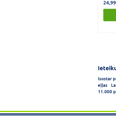
24,99
minerā
maisīju
šim p
Ieteik
Isostar 
eļļas
L
11.000 p