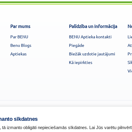
Par mums
Palīdzība un informācija
N
Par BENU
BENU Aptieka kontakti
Li
Benu Blogs
Piegāde
At
Aptiekas
Biežāk uzdotie jautājumi
Pr
Kā iepirkties
Sī
Vi
manto sīkdatnes
, tā izmanto obligāti nepieciešamās sīkdatnes. Lai Jūs varētu pilnvērt