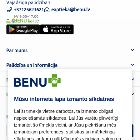
Vajadzīga palīdzība ?
+37125621621
eaptieka@benu.lv
I-V 9.00–17.00
BENU karte
Par mums
Par BENU
Palīdzība un informācija
Benu Blogs
BENU Aptieka kontakti
Noteikumi
Aptiekas
Piegāde
Lietošanas noteikumi
Lojalitātes programma
Biežāk uzdotie jautājumi
Mūsu interneta lapa izmanto sīkdatnes
Atteikuma tiesību veidlapa
Kā iepirkties
BENU karte
Privātuma politika
Lai šī tīmekļa vietne darbotos, tā izmanto obligāti
Senioru priekšrocības
Piesakies un esi pirmais, kas uzzina BENU jaunumus!
nepieciešamās sīkdatnes. Lai Jūs varētu pilnvērtīgi
Sīkfailu politika
izmantot šo tīmekļa vietni, ar Jūsu piekrišanu mēs
Īpašās priekšrocības
Videonovērošanas politika
izmantojam preferences, statiskas un mārketinga
BENU lietotne
sīkdatnes, ar kuru palīdzību mēs veidojam saturu un