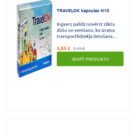
€
€
līdz
TRAVELOK kapsulas N10
Ingvers palīdz novērst sliktu
dūšu un vemšanu, ko izraisa
transportlīdzekļa lietošana
un/vai jūras slimība.Samazina
Zīmols
5,83 €
sliktu pašsajūtu (vemšanu,
7,19 €
reiboni) braucot
SKATĪT PRODUKTU
transportlīdzeklī, ceļojot ar
lidmašīnu.
HKK
(1)
PHARMPRO
(1)
Forma
Kapsulas
(2)