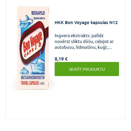
HKK Bon Voyage kapsulas N12
Ingvera ekstrakts: palīdz
novērst sliktu dūšu, ceļojot ar
autobusu, lidmašīnu, kuģi;
palīdz atvieglot gremošanu pie
8,19 €
pārēšanās.
SKATĪT PRODUKTU