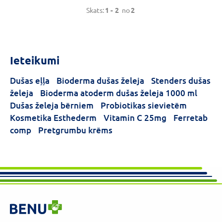
Skats:
1 -
2
no
2
Ieteikumi
Dušas eļļa
Bioderma dušas želeja
Stenders dušas
želeja
Bioderma atoderm dušas želeja 1000 ml
Dušas želeja bērniem
Probiotikas sievietēm
Kosmetika Esthederm
Vitamin C 25mg
Ferretab
comp
Pretgrumbu krēms