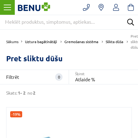
Filtrēt
Noņemt
filtrus
Kategorijas
Pret
E
Uztura bagātinātāji
Gremošanas sistēma
Slikta dūša
Sākums
slik
-
dūš
APTIEKA
Pret sliktu dūšu
(2)
Gremošanas
sistēma
Šķirot:
Filtrēt
0
(2)
Atlaide %
Slikta
Skats:
1-
2
no
2
dūša
(2)
VAIRĀK
-19%
CENA