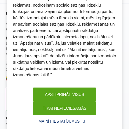
BENU lojalitātes programmas noteikumi
reklāmas, nodrošinām sociālo saziņas līdzekļu
funkcijas un analizējam datplūsmu. Informāciju par to,
BENU Aptieka Latvija, SIA
kā Jūs izmantojat mūsu tīmekļa vietni, mēs kopīgojam
Juridiskā adrese / Faktiskā adrese:
Noliktavu iela 5, Dreiliņi, Stopiņu novads, LV-2130
ar saviem sociālās saziņas līdzekļu, reklamēšanas un
Reģistrācijas Nr.: 40003252167
analīzes partneriem. Lai apstiprinātu sīkdatņu
izmantošanu un pārlūkotu interneta lapu, noklikšķiniet
Licence
uz "Apstiprināt visus". Ja jūs vēlaties mainīt sīkdatņu
Licences numurs:
A00010
E-aptiekas kontakti
iestatījumus, noklikšķiniet uz "Mainīt iestatījumus", kas
Aptiekas vadītāja:
Jums ļaus apskatīt detalizētu informāciju par izmantoto
Sertificēta farmaceite: Jeļena Gončarova
sīkdatņu veidiem un izlemt, vai piekrītat noteiktu
Reģistrācijas Nr.: F-0834
sīkdatņu lietošanai mūsu tīmekļa vietnes
Sertifikāta Nr.: 092.2020
izmantošanas laikā.”
APSTIPRINĀT VISUS
TIKAI NEPIECIEŠAMĀS
Zāļu valsts aģentūra
Veselības inspekcija
MAINĪT IESTATĪJUMUS
www.zva.gov.lv
www.vi.gov.lv
Jersikas iela 15, Rīga
Klijānu iela 7, Rīga