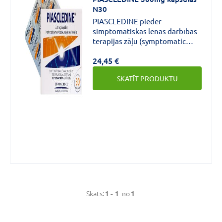
€
€
līdz
N30
PIASCLEDINE pieder
simptomātiskas lēnas darbības
terapijas zāļu (symptomatic
slow‑acting drugs in
24,45 €
osteoarthritis, SYSADOA)
Zīmols
grupai osteoartrīta ārstēšanai,
SKATĪT PRODUKTU
kam raksturīga iedarbība pēc
zināma laika.
PIASCLEDINE
(1)
Aktīvās
vielas
stiprums
Skats:
1 -
1
no
1
300MG
(1)