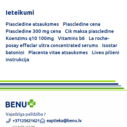
Forma
Ieteikumi
Kapsulas
(1)
Piascledine atsauksmes
Piascledine cena
Piascledine 300 mg cena
Cik maksa piascledine
Koenzīms q10 100mg
Vitamīns b6
La roche-
posay effaclar ultra concentrated serums
Isostar
batoniņi
Placenta vitae atsauksmes
Liveo pilieni
instrukcija
Vajadzīga palīdzība ?
+37125621621
eaptieka@benu.lv
I-V 9.00–17.00