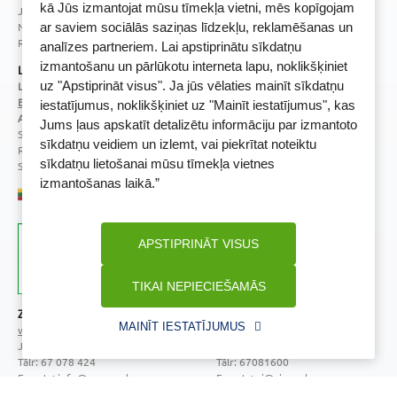
kā Jūs izmantojat mūsu tīmekļa vietni, mēs kopīgojam
Juridiskā adrese / Faktiskā adrese:
Noliktavu iela 5, Dreiliņi, Stopiņu novads, LV-2130
ar saviem sociālās saziņas līdzekļu, reklamēšanas un
Reģistrācijas Nr.: 40003252167
analīzes partneriem. Lai apstiprinātu sīkdatņu
izmantošanu un pārlūkotu interneta lapu, noklikšķiniet
Licence
uz "Apstiprināt visus". Ja jūs vēlaties mainīt sīkdatņu
Licences numurs:
A00010
E-aptiekas kontakti
iestatījumus, noklikšķiniet uz "Mainīt iestatījumus", kas
Aptiekas vadītāja:
Jums ļaus apskatīt detalizētu informāciju par izmantoto
Sertificēta farmaceite: Jeļena Gončarova
sīkdatņu veidiem un izlemt, vai piekrītat noteiktu
Reģistrācijas Nr.: F-0834
sīkdatņu lietošanai mūsu tīmekļa vietnes
Sertifikāta Nr.: 092.2020
izmantošanas laikā.”
APSTIPRINĀT VISUS
TIKAI NEPIECIEŠAMĀS
Zāļu valsts aģentūra
Veselības inspekcija
MAINĪT IESTATĪJUMUS
www.zva.gov.lv
www.vi.gov.lv
Jersikas iela 15, Rīga
Klijānu iela 7, Rīga
Tālr: 67 078 424
Tālr: 67081600
E-pasts: info@zva.gov.lv
E-pasts: vi@vi.gov.lv