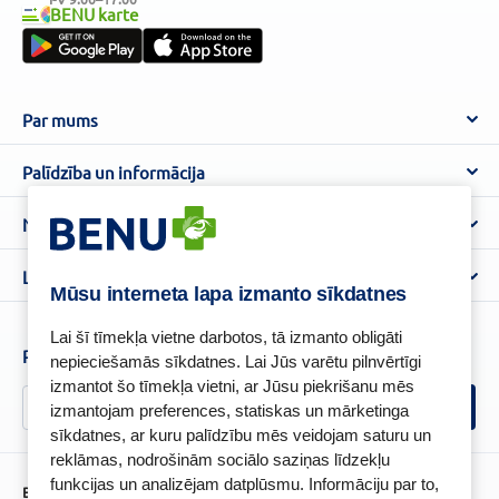
BENU karte
Par mums
Par BENU
Palīdzība un informācija
Benu Blogs
BENU Aptieka kontakti
Noteikumi
Aptiekas
Piegāde
Lietošanas noteikumi
Lojalitātes programma
Biežāk uzdotie jautājumi
Mūsu interneta lapa izmanto sīkdatnes
Atteikuma tiesību veidlapa
Kā iepirkties
BENU karte
Privātuma politika
Lai šī tīmekļa vietne darbotos, tā izmanto obligāti
Senioru priekšrocības
Piesakies un esi pirmais, kas uzzina BENU jaunumus!
nepieciešamās sīkdatnes. Lai Jūs varētu pilnvērtīgi
Sīkfailu politika
izmantot šo tīmekļa vietni, ar Jūsu piekrišanu mēs
Īpašās priekšrocības
Videonovērošanas politika
izmantojam preferences, statiskas un mārketinga
BENU lietotne
sīkdatnes, ar kuru palīdzību mēs veidojam saturu un
BENU lojalitātes programmas noteikumi
reklāmas, nodrošinām sociālo saziņas līdzekļu
funkcijas un analizējam datplūsmu. Informāciju par to,
BENU Aptieka Latvija, SIA