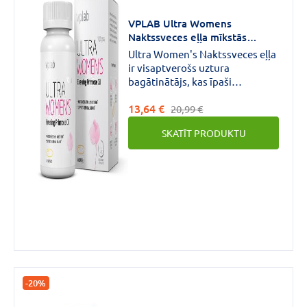
€
€
līdz
VPLAB Ultra Womens
Naktssveces eļļa mīkstās
kapsulas N60
Ultra Women's Naktssveces eļļa
ir visaptverošs uztura
bagātinātājs, kas īpaši
izstrādāts sievietes vispārējās
Zīmols
13,64 €
labsajūtas un skaistuma
20,99 €
uzturēšanai. Katra mīkstā
SKATĪT PRODUKTU
kapsula satur 1000 mg auksti
spiestas naktssveces eļļas, kas ir
bagātīgs Omega 6 un Omega 9
ICONFIT
(1)
taukskābju avots.
MEDPRO
(1)
OLIMPLABS
(1)
VAIRĀK
-20%
Forma