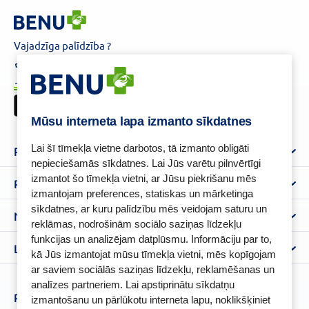
Vajadzīga palīdzība ?
+37125621621
eaptieka@benu.lv
I-V 9.00–17.00
BENU karte
Mūsu interneta lapa izmanto sīkdatnes
Lai šī tīmekļa vietne darbotos, tā izmanto obligāti
Par mums
nepieciešamās sīkdatnes. Lai Jūs varētu pilnvērtīgi
izmantot šo tīmekļa vietni, ar Jūsu piekrišanu mēs
Par BENU
Palīdzība un informācija
izmantojam preferences, statiskas un mārketinga
Benu Blogs
sīkdatnes, ar kuru palīdzību mēs veidojam saturu un
BENU Aptieka kontakti
Noteikumi
Aptiekas
reklāmas, nodrošinām sociālo saziņas līdzekļu
Piegāde
funkcijas un analizējam datplūsmu. Informāciju par to,
Lietošanas noteikumi
Lojalitātes programma
Biežāk uzdotie jautājumi
kā Jūs izmantojat mūsu tīmekļa vietni, mēs kopīgojam
Atteikuma tiesību veidlapa
ar saviem sociālās saziņas līdzekļu, reklamēšanas un
Kā iepirkties
BENU karte
Privātuma politika
analīzes partneriem. Lai apstiprinātu sīkdatņu
Senioru priekšrocības
Piesakies un esi pirmais, kas uzzina BENU jaunumus!
izmantošanu un pārlūkotu interneta lapu, noklikšķiniet
Sīkfailu politika