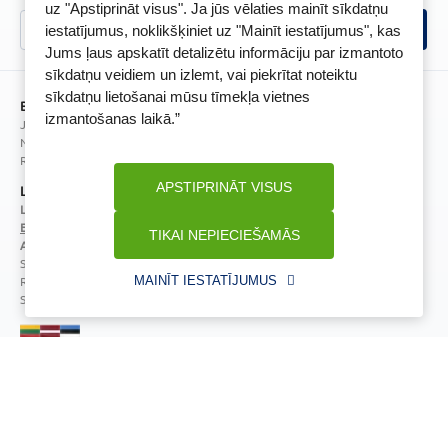
uz "Apstiprināt visus". Ja jūs vēlaties mainīt sīkdatņu
Īpašās priekšrocības
Videonovērošanas politika
iestatījumus, noklikšķiniet uz "Mainīt iestatījumus", kas
BENU lietotne
Jums ļaus apskatīt detalizētu informāciju par izmantoto
BENU lojalitātes programmas noteikumi
sīkdatņu veidiem un izlemt, vai piekrītat noteiktu
sīkdatņu lietošanai mūsu tīmekļa vietnes
BENU Aptieka Latvija, SIA
izmantošanas laikā.”
Juridiskā adrese / Faktiskā adrese:
Noliktavu iela 5, Dreiliņi, Stopiņu novads, LV-2130
Reģistrācijas Nr.: 40003252167
APSTIPRINĀT VISUS
Licence
Licences numurs:
A00010
E-aptiekas kontakti
TIKAI NEPIECIEŠAMĀS
Aptiekas vadītāja:
Sertificēta farmaceite: Jeļena Gončarova
Reģistrācijas Nr.: F-0834
MAINĪT IESTATĪJUMUS
Sertifikāta Nr.: 092.2020