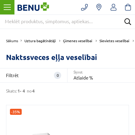
Filtrēt
Noņemt
filtrus
Kategorijas
E
Uztura bagātinātāji
Ģimenes veselībai
Sievietes veselībai
Sākums
-
APTIEKA
Naktssveces eļļa veselībai
(4)
Ģimenes
veselībai
Šķirot:
Filtrēt
0
(4)
Atlaide %
Sievietes
Skats:
1-
4
no
4
veselībai
(4)
VAIRĀK
-35%
CENA