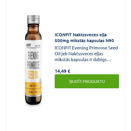
un grūtniecības laikā.
ICONFIT Naktssveces eļļa
500mg mīkstās kapsulas N90
ICONFIT Evening Primrose Seed
Oil jeb Naktssveces eļļas
mīkstās kapsulas ir dabīgs
gammalinolēnskābes (GLA)
14,49 €
avots, kas ir noderīga Omega 6
taukskābe.Kapsulas palīdz
SKATĪT PRODUKTU
līdzsvarot hormonus un mazina
premenstruālo sindromu.