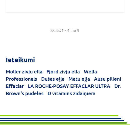
barošanu un dabīgo
mitrināšanu; uzlabo ādas
elastību, tvirtumu un gludumu,
palielinot zemādas saistaudu
elastību.
Skats:
1 -
4
no
4
Ieteikumi
Moller zivju eļļa
Fjord zivju eļļa
Wella
Professionals
Dušas eļļa
Matu eļļa
Ausu pilieni
Effaclar
LA ROCHE-POSAY EFFACLAR ULTRA
Dr.
Brown's pudeles
D vitamīns zīdaiņiem