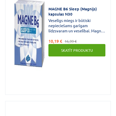
CENA
MAGNE B6 Sleep (Magnijs)
kapsulas N30
€
€
līdz
Veselīgs miegs ir būtiski
nepieciešams garīgam
līdzsvaram un veselībai. Magne
B6 Sleep sastāvā ietilpst īpaši
10,19 €
izvēlēti augu ekstrakti, magnijs
16,99 €
un B6 vitamīns.
Zīmols
SKATĪT PRODUKTU
BIORYTHM
(1)
MAGNE
B6
(1)
Forma
Kapsulas
(2)