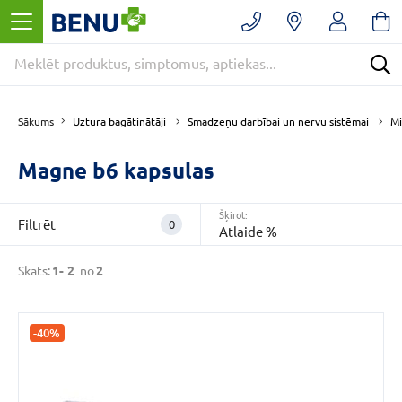
Filtrēt
Noņemt
filtrus
Kategorijas
Uztura bagātinātāji
Smadzeņu darbībai un nervu sistēmai
Mi
Sākums
Magne b6 kapsulas
E
-
APTIEKA
Šķirot:
(2)
Filtrēt
0
Atlaide %
Uztura
bagātinātāji
Skats:
1-
2
no
2
(2)
Magnijs
(1)
-40%
VAIRĀK