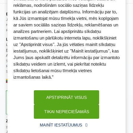
BENU lojalitātes programmas noteikumi
reklāmas, nodrošinām sociālo saziņas līdzekļu
funkcijas un analizējam datplūsmu. Informāciju par to,
BENU Aptieka Latvija, SIA
kā Jūs izmantojat mūsu tīmekļa vietni, mēs kopīgojam
Juridiskā adrese / Faktiskā adrese:
Noliktavu iela 5, Dreiliņi, Stopiņu novads, LV-2130
ar saviem sociālās saziņas līdzekļu, reklamēšanas un
Reģistrācijas Nr.: 40003252167
analīzes partneriem. Lai apstiprinātu sīkdatņu
izmantošanu un pārlūkotu interneta lapu, noklikšķiniet
Licence
uz "Apstiprināt visus". Ja jūs vēlaties mainīt sīkdatņu
Licences numurs:
A00010
E-aptiekas kontakti
iestatījumus, noklikšķiniet uz "Mainīt iestatījumus", kas
Aptiekas vadītāja:
Jums ļaus apskatīt detalizētu informāciju par izmantoto
Sertificēta farmaceite: Jeļena Gončarova
sīkdatņu veidiem un izlemt, vai piekrītat noteiktu
Reģistrācijas Nr.: F-0834
sīkdatņu lietošanai mūsu tīmekļa vietnes
Sertifikāta Nr.: 092.2020
izmantošanas laikā.”
APSTIPRINĀT VISUS
TIKAI NEPIECIEŠAMĀS
Zāļu valsts aģentūra
Veselības inspekcija
MAINĪT IESTATĪJUMUS
www.zva.gov.lv
www.vi.gov.lv
Jersikas iela 15, Rīga
Klijānu iela 7, Rīga