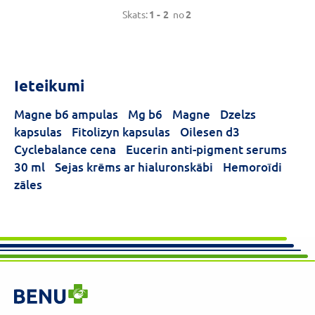
pērlītes izdala uzturvielas līdz
Skats:
1 -
2
no
2
pat 8 stundām dienā.
Ieteikumi
Magne b6 ampulas
Mg b6
Magne
Dzelzs
kapsulas
Fitolizyn kapsulas
Oilesen d3
Cyclebalance cena
Eucerin anti-pigment serums
30 ml
Sejas krēms ar hialuronskābi
Hemoroīdi
zāles