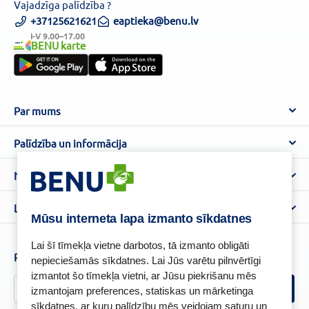
Vajadzīga palīdzība ?
+37125621621
eaptieka@benu.lv
I-V 9.00–17.00
BENU karte
Par mums
Par BENU
Palīdzība un informācija
Benu Blogs
BENU Aptieka kontakti
Noteikumi
Aptiekas
Piegāde
Lietošanas noteikumi
Lojalitātes programma
Biežāk uzdotie jautājumi
Mūsu interneta lapa izmanto sīkdatnes
Atteikuma tiesību veidlapa
Kā iepirkties
BENU karte
Privātuma politika
Lai šī tīmekļa vietne darbotos, tā izmanto obligāti
Senioru priekšrocības
Piesakies un esi pirmais, kas uzzina BENU jaunumus!
nepieciešamās sīkdatnes. Lai Jūs varētu pilnvērtīgi
Sīkfailu politika
izmantot šo tīmekļa vietni, ar Jūsu piekrišanu mēs
Īpašās priekšrocības
Videonovērošanas politika
izmantojam preferences, statiskas un mārketinga
BENU lietotne
sīkdatnes, ar kuru palīdzību mēs veidojam saturu un