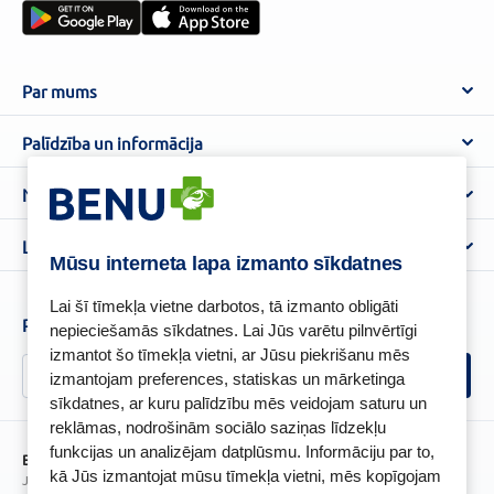
Par mums
Par BENU
Palīdzība un informācija
Benu Blogs
BENU Aptieka kontakti
Noteikumi
Aptiekas
Piegāde
Lietošanas noteikumi
Lojalitātes programma
Biežāk uzdotie jautājumi
Mūsu interneta lapa izmanto sīkdatnes
Atteikuma tiesību veidlapa
Kā iepirkties
BENU karte
Privātuma politika
Lai šī tīmekļa vietne darbotos, tā izmanto obligāti
Senioru priekšrocības
Piesakies un esi pirmais, kas uzzina BENU jaunumus!
nepieciešamās sīkdatnes. Lai Jūs varētu pilnvērtīgi
Sīkfailu politika
izmantot šo tīmekļa vietni, ar Jūsu piekrišanu mēs
Īpašās priekšrocības
Videonovērošanas politika
izmantojam preferences, statiskas un mārketinga
BENU lietotne
sīkdatnes, ar kuru palīdzību mēs veidojam saturu un
BENU lojalitātes programmas noteikumi
reklāmas, nodrošinām sociālo saziņas līdzekļu
funkcijas un analizējam datplūsmu. Informāciju par to,
BENU Aptieka Latvija, SIA
kā Jūs izmantojat mūsu tīmekļa vietni, mēs kopīgojam
Juridiskā adrese / Faktiskā adrese: