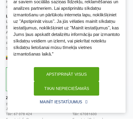
Noliktavu iela 5, Dreiliņi, Stopiņu novads, LV-2130
ar saviem sociālās saziņas līdzekļu, reklamēšanas un
Reģistrācijas Nr.: 40003252167
analīzes partneriem. Lai apstiprinātu sīkdatņu
izmantošanu un pārlūkotu interneta lapu, noklikšķiniet
Licence
uz "Apstiprināt visus". Ja jūs vēlaties mainīt sīkdatņu
Licences numurs:
A00010
E-aptiekas kontakti
iestatījumus, noklikšķiniet uz "Mainīt iestatījumus", kas
Aptiekas vadītāja:
Jums ļaus apskatīt detalizētu informāciju par izmantoto
Sertificēta farmaceite: Jeļena Gončarova
sīkdatņu veidiem un izlemt, vai piekrītat noteiktu
Reģistrācijas Nr.: F-0834
sīkdatņu lietošanai mūsu tīmekļa vietnes
Sertifikāta Nr.: 092.2020
izmantošanas laikā.”
APSTIPRINĀT VISUS
TIKAI NEPIECIEŠAMĀS
Zāļu valsts aģentūra
Veselības inspekcija
MAINĪT IESTATĪJUMUS
www.zva.gov.lv
www.vi.gov.lv
Jersikas iela 15, Rīga
Klijānu iela 7, Rīga
Tālr: 67 078 424
Tālr: 67081600
E-pasts: info@zva.gov.lv
E-pasts: vi@vi.gov.lv