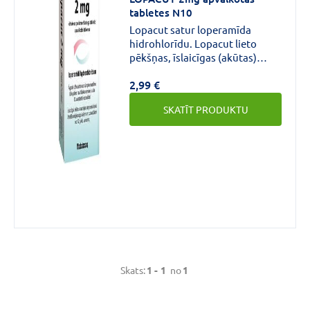
tabletes N10
Lopacut satur loperamīda
hidrohlorīdu. Lopacut lieto
pēkšņas, īslaicīgas (akūtas)
caurejas simptomu mazināšanai
Zīmols
2,99 €
pieaugušajiem un pusaudžiem
no 12 gadu vecuma. Lietojot
SKATĪT PRODUKTU
Lopacut, izkārnījumi kļūst
cietāki un vēdera izeja retāka.
LOPACUT
(1)
Aktīvās
vielas
stiprums
2MG
(1)
Skats:
1 -
1
no
1