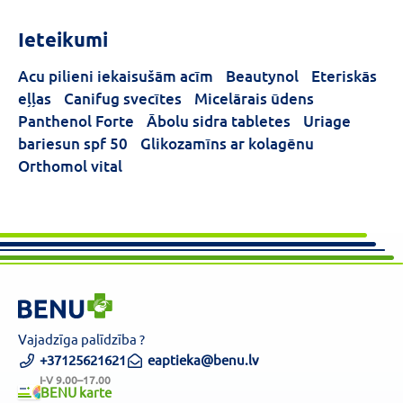
Forma
Ieteikumi
Tablete
(1)
Acu pilieni iekaisušām acīm
Beautynol
Eteriskās
eļļas
Canifug svecītes
Micelārais ūdens
Panthenol Forte
Ābolu sidra tabletes
Uriage
bariesun spf 50
Glikozamīns ar kolagēnu
Orthomol vital
Vajadzīga palīdzība ?
+37125621621
eaptieka@benu.lv
I-V 9.00–17.00
BENU karte