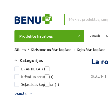
Produktu katalogs
Zīmoli
M
Skaistums un ādas kopšana
Sejas ādas kopšana
Sākums
La r
Kategorijas
E - APTIEKA
(1)
Skats:
1-
1
Krēmi un serumi
(1)
Sejas ādas kopšana
(1)
VAIRĀK