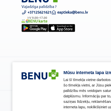
Vajadzīga palīdzība ?
+37125621621
eaptieka@benu.lv
I-V 9.00–17.00
BENU karte
Piesakies un esi pirmais, kas uzzina BENU jaunumus!
Mūsu interneta lapa iz
Lai šī tīmekļa vietne darbotos
šo tīmekļa vietni, ar Jūsu pi
palīdzību mēs veidojam satur
datplūsmu. Informāciju par t
BENU Aptieka Latvija, SIA
Licence
saziņas līdzekļu, reklamēšan
Juridiskā adrese / Faktiskā adrese:
Licences nu
interneta lapu, noklikšķiniet u
Noliktavu iela 5, Dreiliņi, Stopiņu novads, LV-2130
E-aptiekas k