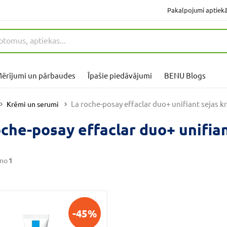
Pakalpojumi aptiek
ērījumi un pārbaudes
Īpašie piedāvājumi
BENU Blogs
La roche-posay effaclar duo+ unifiant sejas 
Krēmi un serumi
oche-posay effaclar duo+ unifia
no
1
-45%