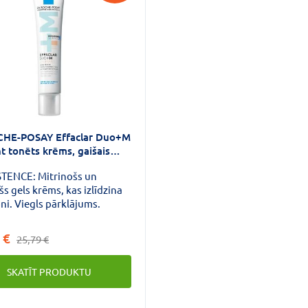
CHE-POSAY Effaclar Duo+M
t tonēts krēms, gaišais
40 ml
TENCE: Mitrinošs un
s gels krēms, kas izlīdzina
ni. Viegls pārklājums.
 €
25,79 €
SKATĪT PRODUKTU