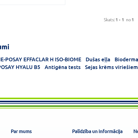
Skats:
1 -
1
no
1
umi
E-POSAY EFFACLAR H ISO-BIOME
Dušas eļļa
Bioderma 
POSAY HYALU B5
Antigēna tests
Sejas krēms vīriešiem
Par mums
Palīdzība un informācija
N