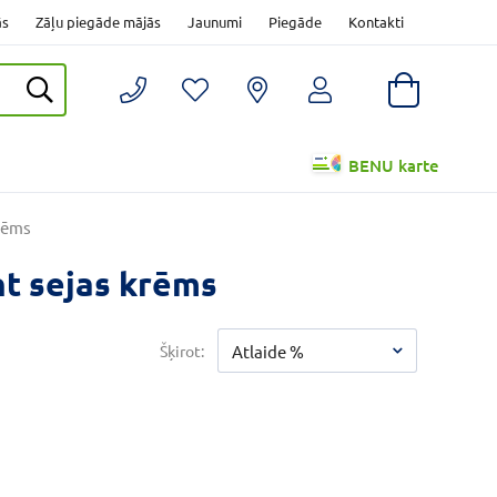
ās
Zāļu piegāde mājās
Jaunumi
Piegāde
Kontakti
BENU karte
krēms
nt sejas krēms
Šķirot:
Atlaide %