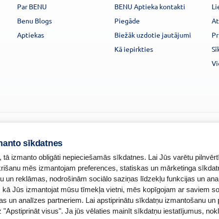
Par BENU
BENU Aptieka kontakti
Li
Benu Blogs
Piegāde
At
Aptiekas
Biežāk uzdotie jautājumi
Pr
Kā iepirkties
Sī
Vi
manto sīkdatnes
, tā izmanto obligāti nepieciešamās sīkdatnes. Lai Jūs varētu pilnvērt
ekrišanu mēs izmantojam preferences, statiskas un mārketinga sīkdat
u un reklāmas, nodrošinām sociālo saziņas līdzekļu funkcijas un ana
o, kā Jūs izmantojat mūsu tīmekļa vietni, mēs kopīgojam ar saviem so
Zāļu valsts aģent
as un analīzes partneriem. Lai apstiprinātu sīkdatņu izmantošanu un 
murs:
A00010
www.zva.gov.lv
z "Apstiprināt visus". Ja jūs vēlaties mainīt sīkdatņu iestatījumus, nokl
ontakti
Jersikas iela 15, Rīg