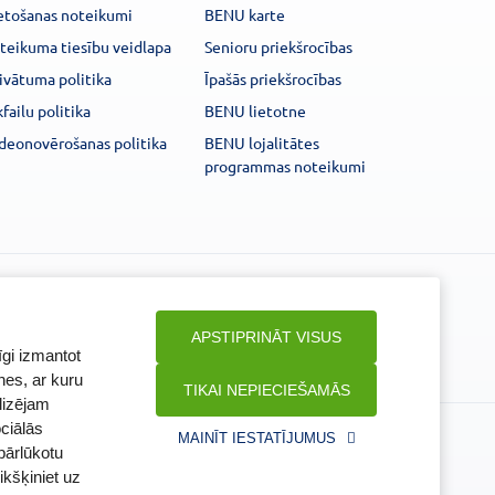
etošanas noteikumi
BENU karte
teikuma tiesību veidlapa
Senioru priekšrocības
ivātuma politika
Īpašās priekšrocības
kfailu politika
BENU lietotne
deonovērošanas politika
BENU lojalitātes
programmas noteikumi
Seko mums
APSTIPRINĀT VISUS
īgi izmantot
nes, ar kuru
TIKAI NEPIECIEŠAMĀS
lizējam
ciālās
ūra
Veselības inspekcija
MAINĪT IESTATĪJUMUS
pārlūkotu
www.vi.gov.lv
ikšķiniet uz
a
Klijānu iela 7, Rīga