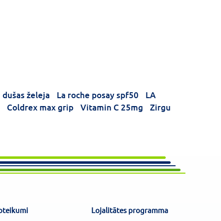
dušas želeja
La roche posay spf50
LA
Coldrex max grip
Vitamin C 25mg
Zirgu
oteikumi
Lojalitātes programma