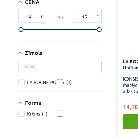
CENA
€
€
līdz
Zīmols
LA RO
Unifian
tonis 
KONSIS
LA ROCHE-POSAY
(1)
matējoš
ādas to
Forma
14,18
Krēms
(1)