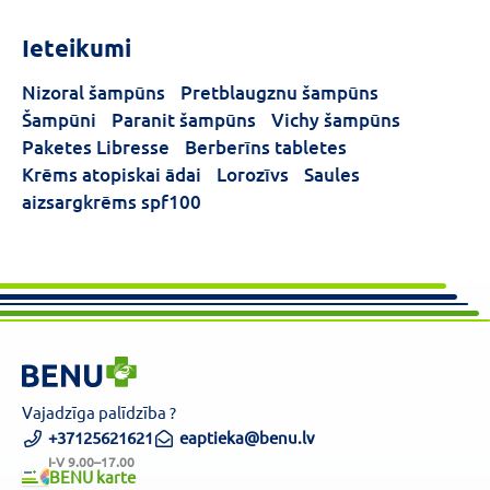
Ieteikumi
Forma
Nizoral šampūns
Pretblaugznu šampūns
Šampūns
(1)
Šampūni
Paranit šampūns
Vichy šampūns
Paketes Libresse
Berberīns tabletes
Krēms atopiskai ādai
Lorozīvs
Saules
aizsargkrēms spf100
Vajadzīga palīdzība ?
+37125621621
eaptieka@benu.lv
I-V 9.00–17.00
BENU karte