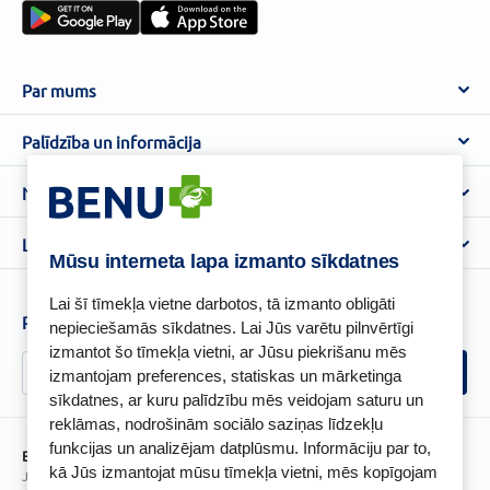
Par mums
Par BENU
Palīdzība un informācija
Benu Blogs
BENU Aptieka kontakti
Noteikumi
Aptiekas
Piegāde
Lietošanas noteikumi
Lojalitātes programma
Biežāk uzdotie jautājumi
Mūsu interneta lapa izmanto sīkdatnes
Atteikuma tiesību veidlapa
Kā iepirkties
BENU karte
Privātuma politika
Lai šī tīmekļa vietne darbotos, tā izmanto obligāti
Senioru priekšrocības
Piesakies un esi pirmais, kas uzzina BENU jaunumus!
nepieciešamās sīkdatnes. Lai Jūs varētu pilnvērtīgi
Sīkfailu politika
izmantot šo tīmekļa vietni, ar Jūsu piekrišanu mēs
Īpašās priekšrocības
Videonovērošanas politika
izmantojam preferences, statiskas un mārketinga
BENU lietotne
sīkdatnes, ar kuru palīdzību mēs veidojam saturu un
BENU lojalitātes programmas noteikumi
reklāmas, nodrošinām sociālo saziņas līdzekļu
funkcijas un analizējam datplūsmu. Informāciju par to,
BENU Aptieka Latvija, SIA
kā Jūs izmantojat mūsu tīmekļa vietni, mēs kopīgojam
Juridiskā adrese / Faktiskā adrese: