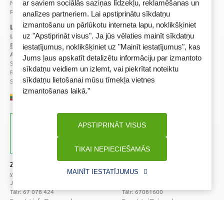
Noliktavu iela 5, Dreiliņi, Stopiņu novads, LV-2130
ar saviem sociālās saziņas līdzekļu, reklamēšanas un
Reģistrācijas Nr.: 40003252167
analīzes partneriem. Lai apstiprinātu sīkdatņu
izmantošanu un pārlūkotu interneta lapu, noklikšķiniet
Licence
uz "Apstiprināt visus". Ja jūs vēlaties mainīt sīkdatņu
Licences numurs:
A00010
E-aptiekas kontakti
iestatījumus, noklikšķiniet uz "Mainīt iestatījumus", kas
Aptiekas vadītāja:
Jums ļaus apskatīt detalizētu informāciju par izmantoto
Sertificēta farmaceite: Jeļena Gončarova
sīkdatņu veidiem un izlemt, vai piekrītat noteiktu
Reģistrācijas Nr.: F-0834
sīkdatņu lietošanai mūsu tīmekļa vietnes
Sertifikāta Nr.: 092.2020
izmantošanas laikā.”
APSTIPRINĀT VISUS
TIKAI NEPIECIEŠAMĀS
Zāļu valsts aģentūra
Veselības inspekcija
MAINĪT IESTATĪJUMUS
www.zva.gov.lv
www.vi.gov.lv
Jersikas iela 15, Rīga
Klijānu iela 7, Rīga
Tālr: 67 078 424
Tālr: 67081600
E-pasts: info@zva.gov.lv
E-pasts: vi@vi.gov.lv