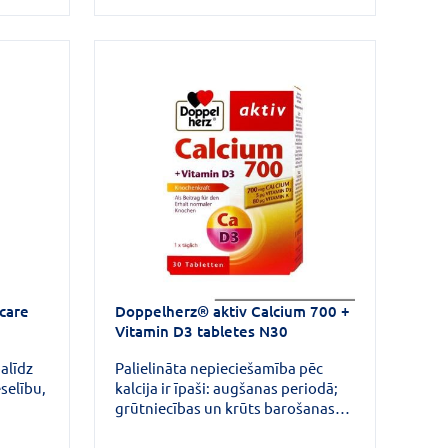
care
Doppelherz® aktiv Calcium 700 +
Vitamin D3 tabletes N30
alīdz
Palielināta nepieciešamība pēc
selību,
kalcija ir īpaši: augšanas periodā;
grūtniecības un krūts barošanas
t
laikā; sievietēm menopauzē un pēc
tās; cilvēkiem pēc 45 gadu