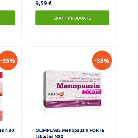
9,59 €
vā
vecuma.D vitamīns organismā var
veidoties tad, ja āda regulāri tiek
SKATĪT PRODUKTU
 palīdz
pakļauta saules gaismas
 un
iedarbībai, taču mūsu platuma
grādos organisma paša sintezētā D
vitamīna daudzums bieži ir
nepietiekams.
-35%
-35%
es N30
OLIMPLABS Menopauzin FORTE
tabletes N30