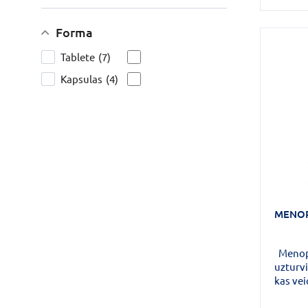
kaulos
uzlabo
Forma
kā anti
no brīv
Tablete
(7)
un labv
Kapsulas
(4)
MENOPA
Menopa
uzturvi
kas vei
un soja
menop