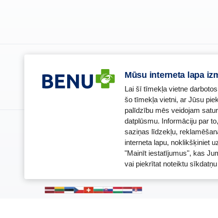
Piesakies un esi pirmais, kas uzzina BENU jaunumus!
Mūsu interneta lapa iz
Lai šī tīmekļa vietne darbotos
šo tīmekļa vietni, ar Jūsu pi
palīdzību mēs veidojam satur
datplūsmu. Informāciju par t
BENU Aptieka Latvija, SIA
Licence
saziņas līdzekļu, reklamēšan
Juridiskā adrese / Faktiskā adrese:
Licences nu
interneta lapu, noklikšķiniet u
Noliktavu iela 5, Dreiliņi, Stopiņu novads, LV-2130
E-aptiekas k
Reģistrācijas Nr.: 40003252167
Aptiekas vad
"Mainīt iestatījumus", kas Ju
Sertificēta 
vai piekrītat noteiktu sīkdat
Reģistrācija
Sertifikāta 
© 2025
BENU.LV
. Visas tiesības aizsargātas.