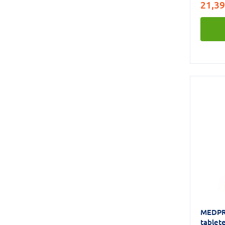
21,39
regulāc
hormon
MEDPRO
tablet