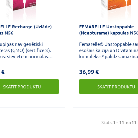
LLE Recharge (Uzlāde)
FEMARELLE Unstoppable
as N56
(Neapturama) kapsulas N5
upiņas nav ģenētiski
Femarelle® Unstoppable sa
ētas (ĢMO) (sertificēts).
esošais kalcija un D vitamīn
ams: sievietēm normālas
komplekss* palīdz samazinā
tas uzturēšanai
minerālvielu zudumu sievie
uzes periodā.*
menopauzes.Zems kaulu
 €
36,99 €
minerālais blīvums ir riska f
osteoporotiskiem kaulu lū
SKATĪT PRODUKTU
SKATĪT PRODUKTU
Skats:
1 -
11
no
11