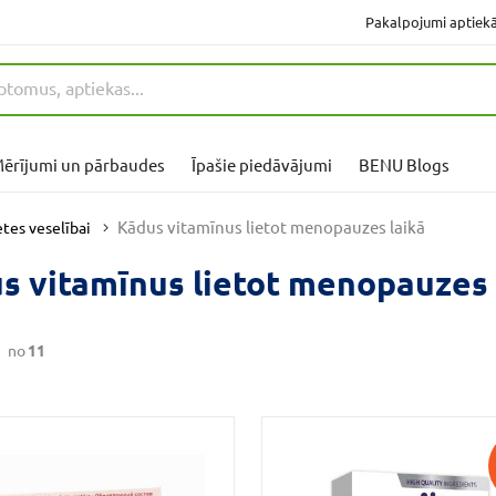
Pakalpojumi aptiek
ērījumi un pārbaudes
Īpašie piedāvājumi
BENU Blogs
Kādus vitamīnus lietot menopauzes laikā
etes veselībai
s vitamīnus lietot menopauzes 
1
no
11