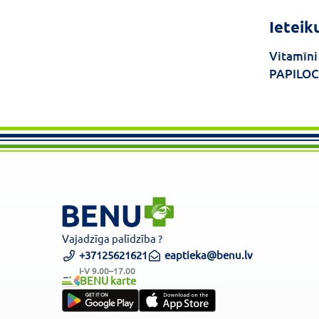
Ieteik
Vitamīni
PAPILO
Vajadzīga palīdzība ?
+37125621621
eaptieka@benu.lv
I-V 9.00–17.00
BENU karte