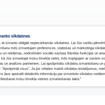
manto sīkdatnes
, tā izmanto obligāti nepieciešamās sīkdatnes. Lai Jūs varētu pilnvērt
ekrišanu mēs izmantojam preferences, statiskas un mārketinga sīkdat
u un reklāmas, nodrošinām sociālo saziņas līdzekļu funkcijas un ana
o, kā Jūs izmantojat mūsu tīmekļa vietni, mēs kopīgojam ar saviem so
Zāļu valsts aģent
as un analīzes partneriem. Lai apstiprinātu sīkdatņu izmantošanu un 
murs:
A00010
www.zva.gov.lv
z "Apstiprināt visus". Ja jūs vēlaties mainīt sīkdatņu iestatījumus, nokl
ontakti
Jersikas iela 15, Rīg
ītāja:
Tālr: 67 078 424
ms ļaus apskatīt detalizētu informāciju par izmantoto sīkdatņu veidiem
farmaceite: Jeļena Gončarova
E-pasts: info@zva.go
ņu lietošanai mūsu tīmekļa vietnes izmantošanas laikā.”
s Nr.: F-0834
Nr.: 092.2020