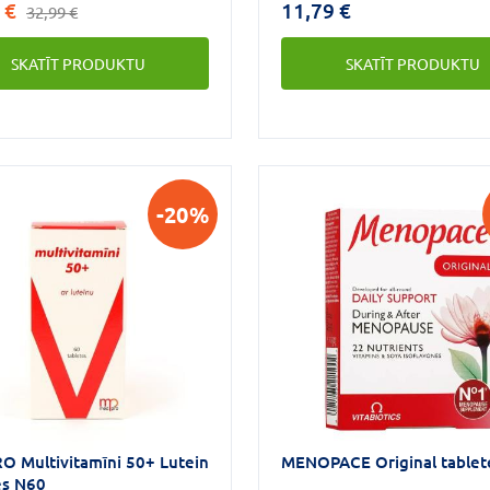
 €
11,79 €
32,99 €
ijai. B₆ vitamīns, kas veicina
pasargāt šūnas no oksidatī
u darbības regulāciju.
stresa un veicina normālu
SKATĪT PRODUKTU
SKATĪT PRODUKTU
imūnsistēmas darbību.Cinks
uzturēt normālu ādu, matus
nagus.
-20%
 Multivitamīni 50+ Lutein
MENOPACE Original tablet
es N60