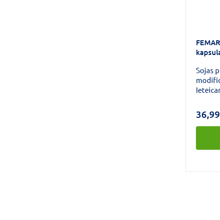
FEMARE
kapsul
Sojas p
modific
Ieteic
labsajū
menopa
36,99