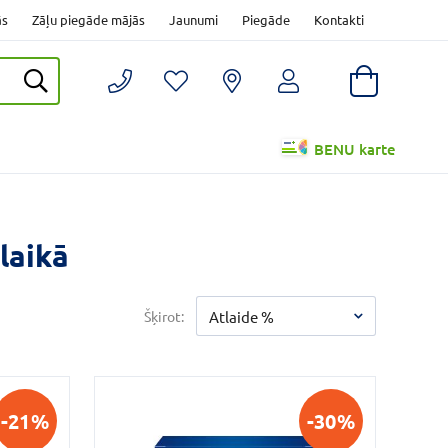
ās
Zāļu piegāde mājās
Jaunumi
Piegāde
Kontakti
BENU karte
laikā
Šķirot:
Atlaide %
-21%
-30%