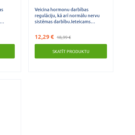
as
Veicina hormonu darbības
regulāciju, kā arī normālu nervu
sistēmas darbību.Ieteicams
lām.
sievietēm menopauzes,
perimenopauzes laikā simptomu
12,29 €
18,99 €
mazināšanai, fizioloģiskā līdzsvara
uzturēšanai un saglabāšanai.
SKATĪT PRODUKTU