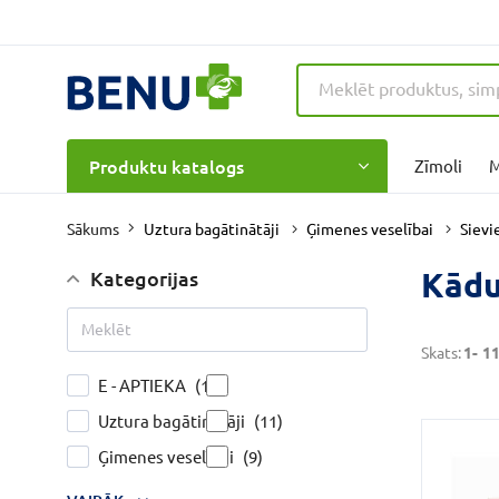
Produktu katalogs
Zīmoli
M
Uztura bagātinātāji
Ģimenes veselībai
Sievi
Sākums
Kādu
Kategorijas
Skats:
1-
1
E - APTIEKA
(11)
Uztura bagātinātāji
(11)
Ģimenes veselībai
(9)