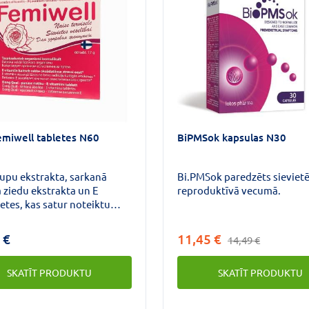
miwell tabletes N60
BiPMSok kapsulas N30
pupu ekstrakta, sarkanā
Bi.PMSok paredzēts sieviet
 ziedu ekstrakta un E
reproduktīvā vecumā.
letes, kas satur noteiktu
trogēnu
mu.Fitoestrogēni jeb
 €
11,45 €
14,49 €
oni ir vielas, ko satur
toestrogēni palīdz: mazināt
SKATĪT PRODUKTU
SKATĪT PRODUKTU
uzes nepatīkamās
es (svīšana, karstuma viļņi,
), aizkavēt kalcija zudumu