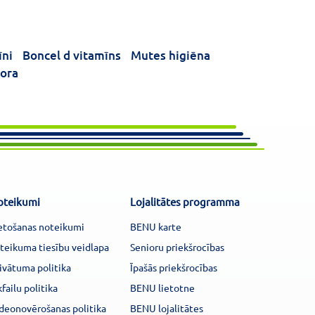
īni
Boncel d vitamīns
Mutes higiēna
lora
oteikumi
Lojalitātes programma
etošanas noteikumi
BENU karte
teikuma tiesību veidlapa
Senioru priekšrocības
ivātuma politika
Īpašās priekšrocības
kfailu politika
BENU lietotne
deonovērošanas politika
BENU lojalitātes