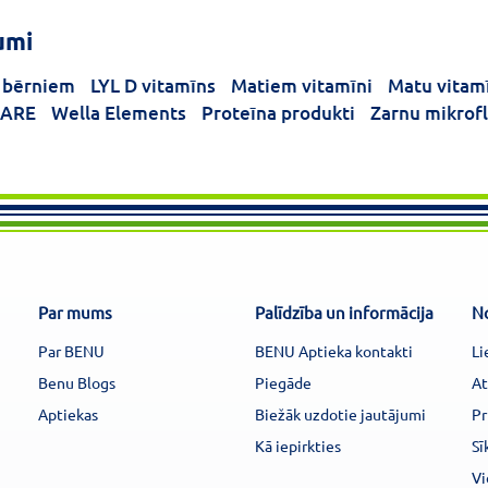
umi
 bērniem
LYL D vitamīns
Matiem vitamīni
Matu vitam
CARE
Wella Elements
Proteīna produkti
Zarnu mikrof
Par mums
Palīdzība un informācija
N
Par BENU
BENU Aptieka kontakti
Li
Benu Blogs
Piegāde
At
Aptiekas
Biežāk uzdotie jautājumi
Pr
Kā iepirkties
Sī
Vi