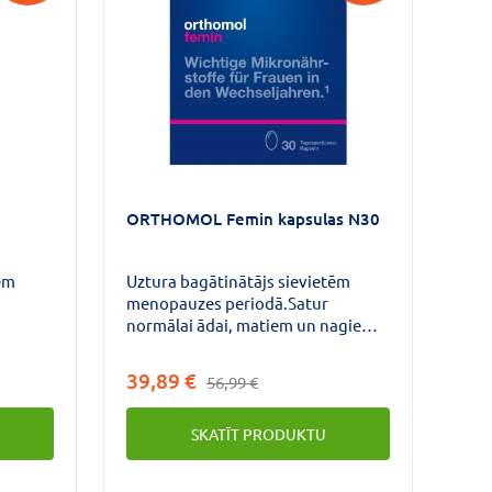
ORTHOMOL Femin kapsulas N30
ēm
Uztura bagātinātājs sievietēm
menopauzes periodā.Satur
normālai ādai, matiem un nagiem
būtiskas mikrouzturvielas.Satur
biotīnu, kas palīdz uzturēt ādas un
39,89 €
56,99 €
nagu veselību, kā arī selēnu, kas
palīdz uzturēt matu veselību.
SKATĪT PRODUKTU
Satur sojas izoflavonus, linsēklu
lignānus, taukskābes un koenzīmu
Q10.