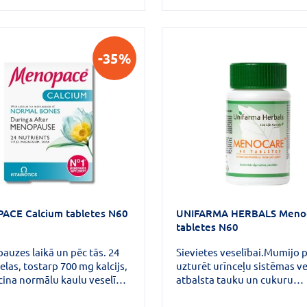
, aizkavēt novecošanos un
t pašsajūtu pēc 40 gadiem,
oksidanti - aizsargā šūnas
o radikāļu kaitīgās ietekmes
-35%
ēlīgi ietekmē asinsvadus.
CE Calcium tabletes N60
UNIFARMA HERBALS Meno
tabletes N60
uzes laikā un pēc tās. 24
Sievietes veselībai.Mumijo p
elas, tostarp 700 mg kalcijs,
uzturēt urīnceļu sistēmas ve
cina normālu kaulu veselību,
atbalsta tauku un cukuru
s izoflavoni palīdz mazināt
vielmaiņu, palīdz normalizē
auzes simptomus. Hormonu
ķermeņa svaru.Cinks palīdz