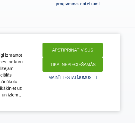
programmas noteikumi
Seko mums
APSTIPRINĀT VISUS
īgi izmantot
nes, ar kuru
TIKAI NEPIECIEŠAMĀS
lizējam
ciālās
ūra
Veselības inspekcija
MAINĪT IESTATĪJUMUS
pārlūkotu
www.vi.gov.lv
ikšķiniet uz
a
Klijānu iela 7, Rīga
Tālr: 67081600
 un izlemt,
v.lv
E-pasts: vi@vi.gov.lv