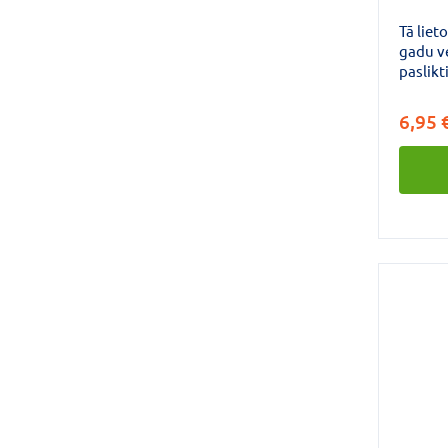
Tā liet
gadu v
paslikt
6,95 