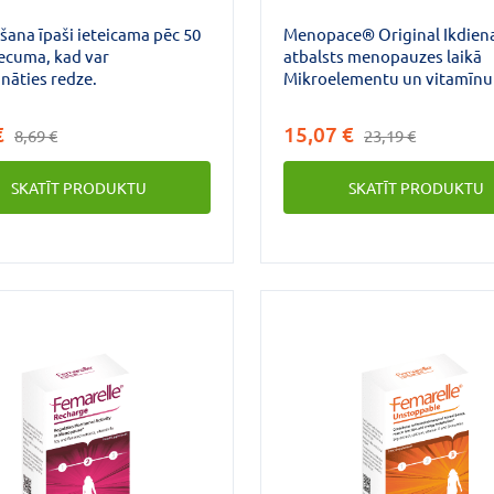
ošana īpaši ieteicama pēc 50
Menopace® Original Ikdien
ecuma, kad var
atbalsts menopauzes laikā
ināties redze.
Mikroelementu un vitamīnu
tabletes ar 22 aktīvajām vie
Satur sojas izoflavonus.
€
15,07 €
8,69 €
23,19 €
SKATĪT PRODUKTU
SKATĪT PRODUKTU