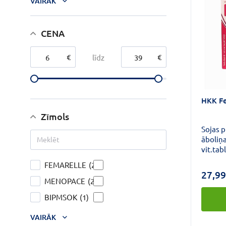
VAIRĀK
CENA
€
€
līdz
HKK Fe
Zīmols
Sojas 
āboliņa
vit.tab
fitoes
FEMARELLE
(2)
daudzu
27,99
izoflav
MENOPACE
(2)
augi.Fi
BIPMSOK
(1)
menopa
izpausm
VAIRĀK
nemiers