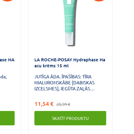
ase HA
LA ROCHE-POSAY Hydraphase Ha
acu krēms 15 ml
āda,
JUTĪGA ĀDA. ĪPAŠĪBAS: TĪRA
HIALURONSKĀBE [DABISKAS
IZCELSMES], IEGŪTA ZAĻĀS
TEHNOLOĢIJAS REZULTĀTĀ:
BIOFERMENTĀCIJAS PROCESS,
11,54 €
20,99 €
IZMANTOJOT AUGU CUKURU. LOKI
ZEM ACĪM, PIETŪKUŠI PLAKSTIŅI.
SKATĪT PRODUKTU