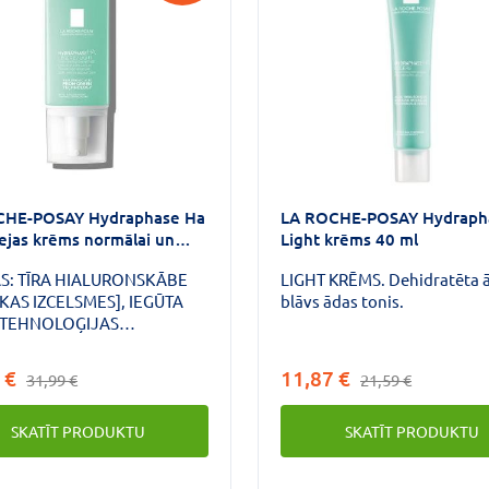
CHE-POSAY Hydraphase Ha
LA ROCHE-POSAY Hydraph
sejas krēms normālai un
Light krēms 40 ml
ētai ādai 50 ml
AS: TĪRA HIALURONSKĀBE
LIGHT KRĒMS. Dehidratēta 
KAS IZCELSMES], IEGŪTA
blāvs ādas tonis.
 TEHNOLOĢIJAS
TĀTĀ: BIOFERMENTĀCIJAS
SS, IZMANTOJOT AUGU
 €
11,87 €
31,99 €
21,59 €
. EFEKTIVITĀTE: 72
U INTENSĪVA ĀDAS
SKATĪT PRODUKTU
SKATĪT PRODUKTU
NĀŠANA UN TVIRTUMS, KAS
R ĀDAI MIRDZUMU UN
KU IZSKATU.