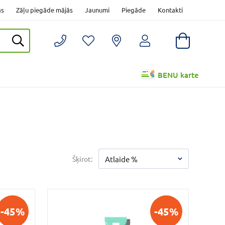
ās
Zāļu piegāde mājās
Jaunumi
Piegāde
Kontakti
BENU karte
Šķirot:
Atlaide %
-45%
-45%