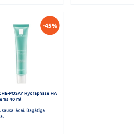
-45%
CHE-POSAY Hydraphase HA
rēms 40 ml
, sausai ādai. Bagātīga
a.