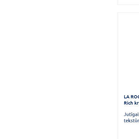
LA RO
Rich k
Jutīgai
tekstūr