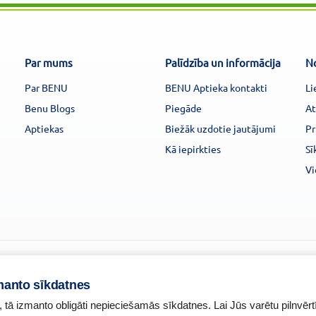
Par mums
Palīdzība un informācija
N
Par BENU
BENU Aptieka kontakti
Li
Benu Blogs
Piegāde
At
Aptiekas
Biežāk uzdotie jautājumi
Pr
Kā iepirkties
Sī
Vi
manto sīkdatnes
, tā izmanto obligāti nepieciešamās sīkdatnes. Lai Jūs varētu pilnvērt