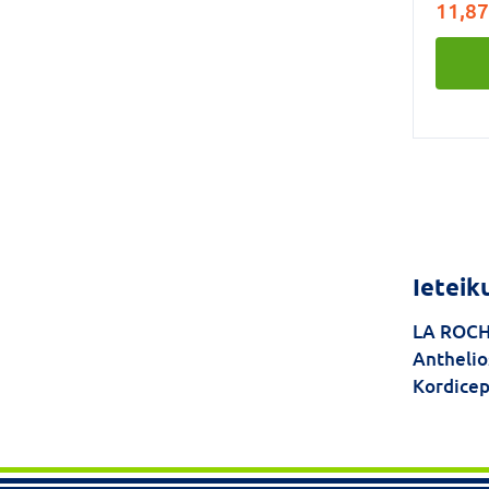
11,87
Ieteik
LA ROCH
Anthelio
Kordice