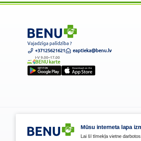
Vajadzīga palīdzība ?
+37125621621
eaptieka@benu.lv
I-V 9.00–17.00
BENU karte
Piesakies un esi pirmais, kas uzzina BENU jaunumus!
Mūsu interneta lapa iz
Lai šī tīmekļa vietne darbotos