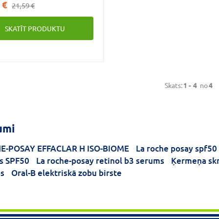
 €
21,59 €
SKATĪT PRODUKTU
Skats:
1 -
4
no
4
umi
E-POSAY EFFACLAR H ISO-BIOME
La roche posay spf50
s SPF50
La roche-posay retinol b3 serums
Ķermeņa skr
ps
Oral-B elektriskā zobu birste