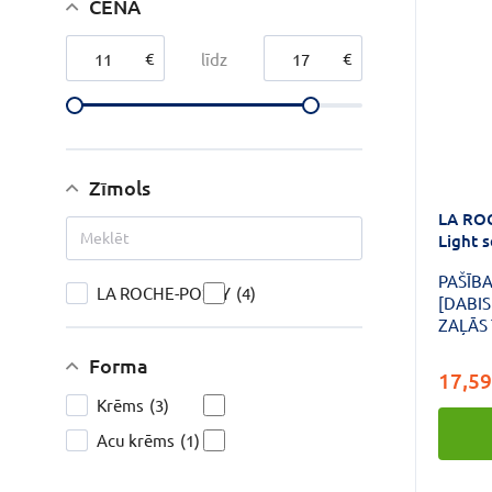
CENA
€
€
līdz
Zīmols
LA RO
Light 
kombin
PAŠĪB
LA ROCHE-POSAY
(4)
[DABIS
ZAĻĀS
REZUL
Forma
PROCE
17,59
CUKURU
Krēms
(3)
STUND
MITRI
Acu krēms
(1)
PIEŠĶI
JAUNĀ