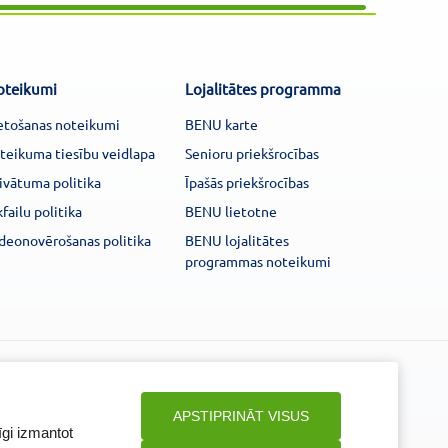
oteikumi
Lojalitātes programma
etošanas noteikumi
BENU karte
teikuma tiesību veidlapa
Senioru priekšrocības
ivātuma politika
Īpašās priekšrocības
kfailu politika
BENU lietotne
deonovērošanas politika
BENU lojalitātes
programmas noteikumi
Seko mums
APSTIPRINĀT VISUS
īgi izmantot