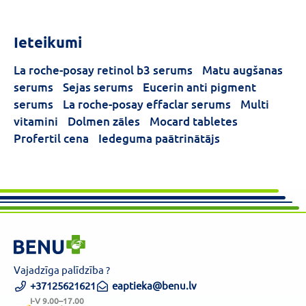
Ieteikumi
La roche-posay retinol b3 serums
Matu augšanas
serums
Sejas serums
Eucerin anti pigment
serums
La roche-posay effaclar serums
Multi
vitamini
Dolmen zāles
Mocard tabletes
Profertil cena
Iedeguma paātrinātājs
Vajadzīga palīdzība ?
+37125621621
eaptieka@benu.lv
I-V 9.00–17.00