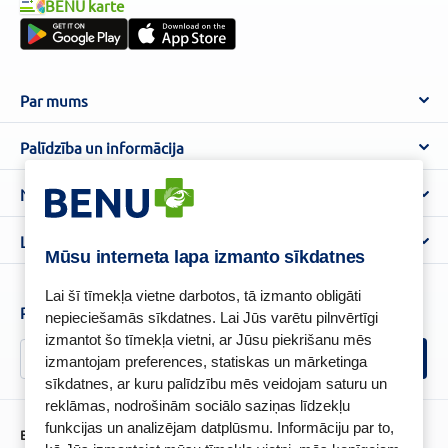
BENU karte
Par mums
Par BENU
Palīdzība un informācija
Benu Blogs
BENU Aptieka kontakti
Noteikumi
Aptiekas
Piegāde
Lietošanas noteikumi
Lojalitātes programma
Biežāk uzdotie jautājumi
Mūsu interneta lapa izmanto sīkdatnes
Atteikuma tiesību veidlapa
Kā iepirkties
BENU karte
Privātuma politika
Lai šī tīmekļa vietne darbotos, tā izmanto obligāti
Senioru priekšrocības
Piesakies un esi pirmais, kas uzzina BENU jaunumus!
nepieciešamās sīkdatnes. Lai Jūs varētu pilnvērtīgi
Sīkfailu politika
izmantot šo tīmekļa vietni, ar Jūsu piekrišanu mēs
Īpašās priekšrocības
Videonovērošanas politika
izmantojam preferences, statiskas un mārketinga
BENU lietotne
sīkdatnes, ar kuru palīdzību mēs veidojam saturu un
BENU lojalitātes programmas noteikumi
reklāmas, nodrošinām sociālo saziņas līdzekļu
funkcijas un analizējam datplūsmu. Informāciju par to,
BENU Aptieka Latvija, SIA