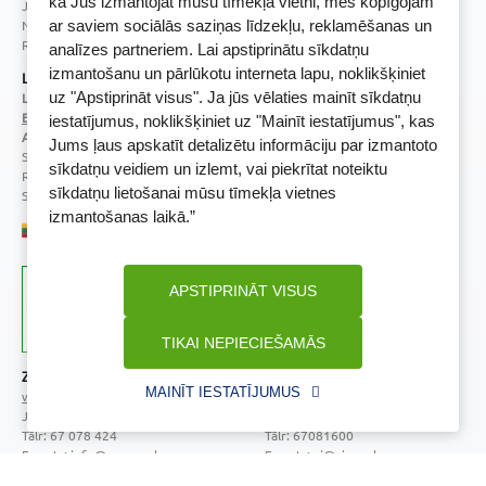
kā Jūs izmantojat mūsu tīmekļa vietni, mēs kopīgojam
Juridiskā adrese / Faktiskā adrese:
Noliktavu iela 5, Dreiliņi, Stopiņu novads, LV-2130
ar saviem sociālās saziņas līdzekļu, reklamēšanas un
Reģistrācijas Nr.: 40003252167
analīzes partneriem. Lai apstiprinātu sīkdatņu
izmantošanu un pārlūkotu interneta lapu, noklikšķiniet
Licence
uz "Apstiprināt visus". Ja jūs vēlaties mainīt sīkdatņu
Licences numurs:
A00010
E-aptiekas kontakti
iestatījumus, noklikšķiniet uz "Mainīt iestatījumus", kas
Aptiekas vadītāja:
Jums ļaus apskatīt detalizētu informāciju par izmantoto
Sertificēta farmaceite: Jeļena Gončarova
sīkdatņu veidiem un izlemt, vai piekrītat noteiktu
Reģistrācijas Nr.: F-0834
sīkdatņu lietošanai mūsu tīmekļa vietnes
Sertifikāta Nr.: 092.2020
izmantošanas laikā.”
APSTIPRINĀT VISUS
TIKAI NEPIECIEŠAMĀS
Zāļu valsts aģentūra
Veselības inspekcija
MAINĪT IESTATĪJUMUS
www.zva.gov.lv
www.vi.gov.lv
Jersikas iela 15, Rīga
Klijānu iela 7, Rīga
Tālr: 67 078 424
Tālr: 67081600
E-pasts: info@zva.gov.lv
E-pasts: vi@vi.gov.lv