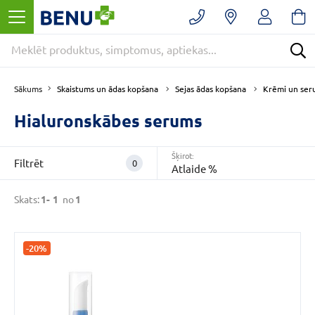
Filtrēt
Noņemt
filtrus
Kategorijas
E
Skaistums un ādas kopšana
Sejas ādas kopšana
Krēmi un ser
Sākums
-
APTIEKA
Hialuronskābes serums
(1)
Krēmi
Šķirot:
Filtrēt
0
un
Atlaide %
serumi
(1)
Skats:
1-
1
no
1
Sejas
ādas
kopšana
(1)
-20%
VAIRĀK