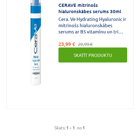
CENA
CERAVE mitrinošs
hialuronskābes serums 30ml
€
€
līdz
Cera. Ve Hydrating Hyaluronic ir
mitrinošs hialuronskābes
serums ar B5 vitamīnu un trim
svarīgiem keramīdiem kuri
23,99 €
palīdz saistīt mitrumu ar ādas
29,99 €
virsmu, izlīdzinot to un
SKATĪT PRODUKTU
nodrošinot mitrināšanu līdz pat
Zīmols
24 stundām, vienlaikus palīdzot
atjaunot ādas aizsargbarjeru.
CERAVE
(1)
Forma
Serums
(1)
Skats:
1 -
1
no
1