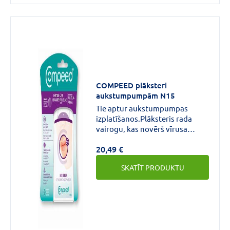
COMPEED plāksteri
aukstumpumpām N15
Tie aptur aukstumpumpas
izplatīšanos.Plāksteris rada
vairogu, kas novērš vīrusa
izplatīšanos.
20,49 €
SKATĪT PRODUKTU