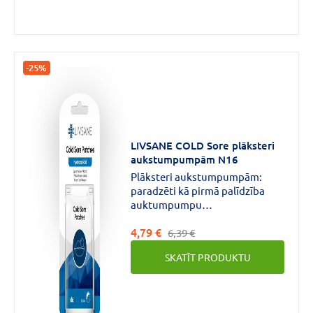
-25%
LIVSANE COLD Sore plāksteri
aukstumpumpām N16
Plāksteri aukstumpumpām:
paradzēti kā pirmā palīdzība
auktumpumpu
gadījumā.Pasargā
4,79 €
aukstumpumpu apvidu no
6,39 €
infekcijas.Mazina sāpes,
SKATĪT PRODUKTU
atvieglo kutināšanas
sajūtu.100% ūdensizturīgi.
Veicina dzīšanas
procesu.Paslēpj