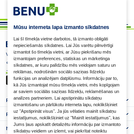
Mūsu interneta lapa izmanto sīkdatnes
Lai šī tīmekļa vietne darbotos, tā izmanto obligāti
nepieciešamās sīkdatnes. Lai Jūs varētu pilnvērtīgi
izmantot šo tīmekļa vietni, ar Jūsu piekrišanu mēs
Vajadzīga palīdzība ?
izmantojam preferences, statiskas un mārketinga
+37125621621
eaptieka@benu.lv
sīkdatnes, ar kuru palīdzību mēs veidojam saturu un
I-V 9.00–17.00
BENU karte
reklāmas, nodrošinām sociālo saziņas līdzekļu
funkcijas un analizējam datplūsmu. Informāciju par to,
kā Jūs izmantojat mūsu tīmekļa vietni, mēs kopīgojam
ar saviem sociālās saziņas līdzekļu, reklamēšanas un
analīzes partneriem. Lai apstiprinātu sīkdatņu
Par mums
izmantošanu un pārlūkotu interneta lapu, noklikšķiniet
uz "Apstiprināt visus". Ja jūs vēlaties mainīt sīkdatņu
Par BENU
Palīdzība un informācija
iestatījumus, noklikšķiniet uz "Mainīt iestatījumus", kas
Benu Blogs
Jums ļaus apskatīt detalizētu informāciju par izmantoto
BENU Aptieka kontakti
Noteikumi
Aptiekas
sīkdatņu veidiem un izlemt, vai piekrītat noteiktu