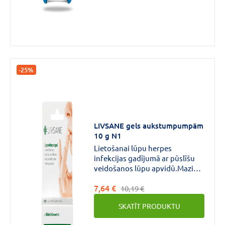
aukstumpumpu.
-25%
LIVSANE gels aukstumpumpām
10 g N1
Lietošanai lūpu herpes
infekcijas gadījumā ar pūslīšu
veidošanos lūpu apvidū.Mazina
dedzināšanas sajūtu, niezi un
7,64 €
sāpes, un veicina dzīšanas
10,19 €
procesu.
SKATĪT PRODUKTU