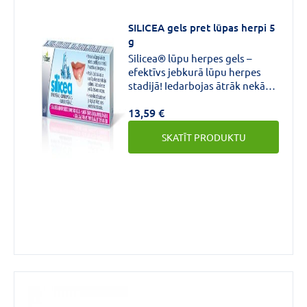
SILICEA gels pret lūpas herpi 5
Forma
g
Gels
(3)
Silicea® lūpu herpes gels –
efektīvs jebkurā lūpu herpes
Krēms
(2)
stadijā! Iedarbojas ātrāk nekā
acikloviru saturoši līdzekļi.
13,59 €
Mazina vīrusa izplatību, remdē
Aktīvās
dedzināšanas sajūtu, paātrina
SKATĪT PRODUKTU
dzīšanas procesu.
vielas
stiprums
1%
(1)
50mg/g
(1)