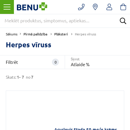
Filtrēt
Noņemt
filtrus
Kategorijas
Pirmā palīdzība
Plāksteri
Sākums
Herpes vīruss
Herpes vīruss
E
-
Šķirot:
Filtrēt
0
Atlaide %
APTIEKA
(7)
Skats:
1-
7
no
7
Pirmā
palīdzība
(5)
Plāksteri
(4)
VAIRĀK
Acyclovir Stada 50 mg/g krēms