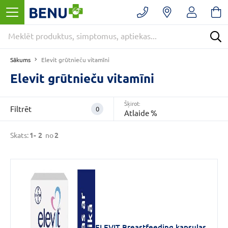
Filtrēt
Noņemt
filtrus
Kategorijas
Sākums
Elevit grūtnieču vitamīni
Elevit grūtnieču vitamīni
E
-
Šķirot:
Filtrēt
0
Atlaide %
APTIEKA
(2)
Skats:
1-
2
no
2
Bezrecepšu
medikamenti
(1)
Citi
produkti
(1)
VAIRĀK
ELEVIT Breastfeeding kapsulas