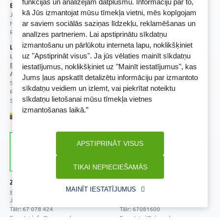
funkcijas un analizējam datplūsmu. Informāciju par to,
BENU Aptieka Latvija, SIA
kā Jūs izmantojat mūsu tīmekļa vietni, mēs kopīgojam
Juridiskā adrese / Faktiskā adrese:
Noliktavu iela 5, Dreiliņi, Stopiņu novads, LV-2130
ar saviem sociālās saziņas līdzekļu, reklamēšanas un
Reģistrācijas Nr.: 40003252167
analīzes partneriem. Lai apstiprinātu sīkdatņu
izmantošanu un pārlūkotu interneta lapu, noklikšķiniet
Licence
uz "Apstiprināt visus". Ja jūs vēlaties mainīt sīkdatņu
Licences numurs:
A00010
E-aptiekas kontakti
iestatījumus, noklikšķiniet uz "Mainīt iestatījumus", kas
Aptiekas vadītāja:
Jums ļaus apskatīt detalizētu informāciju par izmantoto
Sertificēta farmaceite: Jeļena Gončarova
sīkdatņu veidiem un izlemt, vai piekrītat noteiktu
Reģistrācijas Nr.: F-0834
sīkdatņu lietošanai mūsu tīmekļa vietnes
Sertifikāta Nr.: 092.2020
izmantošanas laikā.”
APSTIPRINĀT VISUS
TIKAI NEPIECIEŠAMĀS
Zāļu valsts aģentūra
Veselības inspekcija
MAINĪT IESTATĪJUMUS
www.zva.gov.lv
www.vi.gov.lv
Jersikas iela 15, Rīga
Klijānu iela 7, Rīga
Tālr: 67 078 424
Tālr: 67081600
E-pasts: info@zva.gov.lv
E-pasts: vi@vi.gov.lv