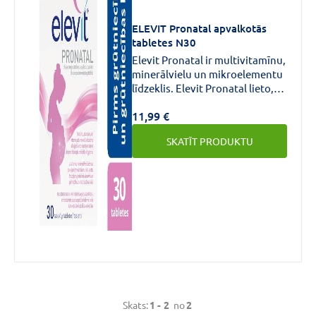
ELEVIT Pronatal apvalkotās
tabletes N30
Elevit Pronatal ir multivitamīnu,
minerālvielu un mikroelementu
līdzeklis. Elevit Pronatal lieto,
lai novērstu vai koriģētu
11,99 €
veselības traucējumus, kas
saistīti ar vitamīnu un
SKATĪT PRODUKTU
minerālvielu nesabalansētību
vai nepietiekamību uzturā
grūtniecības un krūts
barošanas laikā.
Skats:
1 -
2
no
2