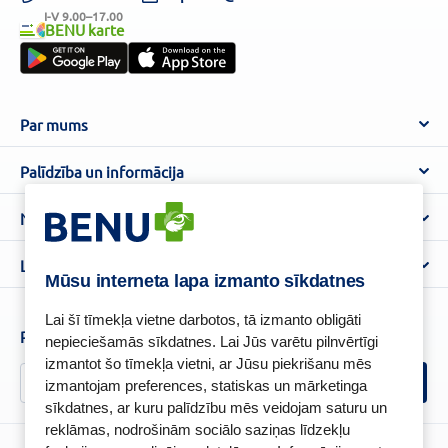
I-V 9.00–17.00
BENU karte
Par mums
Par BENU
Palīdzība un informācija
Benu Blogs
BENU Aptieka kontakti
Noteikumi
Aptiekas
Piegāde
Lietošanas noteikumi
Lojalitātes programma
Biežāk uzdotie jautājumi
Mūsu interneta lapa izmanto sīkdatnes
Atteikuma tiesību veidlapa
Kā iepirkties
BENU karte
Privātuma politika
Lai šī tīmekļa vietne darbotos, tā izmanto obligāti
Senioru priekšrocības
Piesakies un esi pirmais, kas uzzina BENU jaunumus!
nepieciešamās sīkdatnes. Lai Jūs varētu pilnvērtīgi
Sīkfailu politika
izmantot šo tīmekļa vietni, ar Jūsu piekrišanu mēs
Īpašās priekšrocības
Videonovērošanas politika
izmantojam preferences, statiskas un mārketinga
BENU lietotne
sīkdatnes, ar kuru palīdzību mēs veidojam saturu un
BENU lojalitātes programmas noteikumi
reklāmas, nodrošinām sociālo saziņas līdzekļu