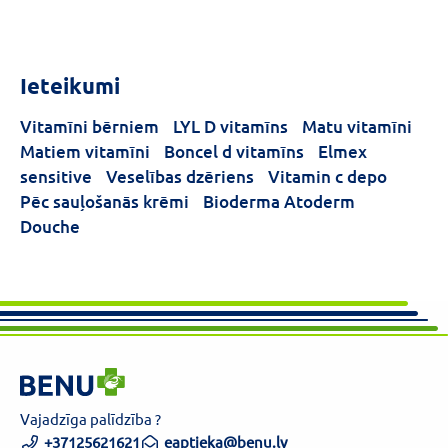
Ieteikumi
Vitamīni bērniem
LYL D vitamīns
Matu vitamīni
Matiem vitamīni
Boncel d vitamīns
Elmex
sensitive
Veselības dzēriens
Vitamin c depo
Pēc sauļošanās krēmi
Bioderma Atoderm
Douche
Vajadzīga palīdzība ?
+37125621621
eaptieka@benu.lv