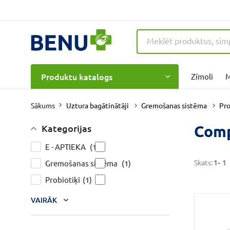
Produktu katalogs
Zīmoli
M
Uztura bagātinātāji
Gremošanas sistēma
Pro
Sākums
Comp
Kategorijas
E - APTIEKA
(1)
Skats:
1-
1
Gremošanas sistēma
(1)
Probiotiķi
(1)
VAIRĀK