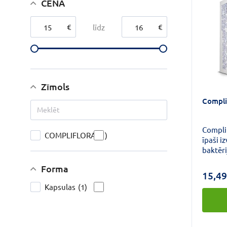
CENA
€
€
līdz
Zīmols
Compli
Compli
COMPLIFLORA
(1)
īpaši i
baktēri
dabisk
Forma
sistēma
15,49
Kapsulas
(1)