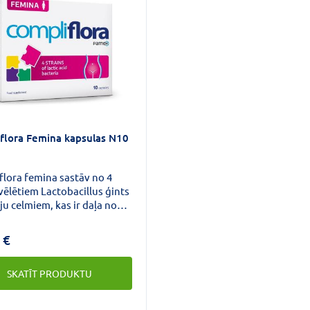
flora Femina kapsulas N10
flora femina sastāv no 4
zvēlētiem Lactobacillus ģints
ju celmiem, kas ir daļa no
ās, normālās uroģenitālās
s mikrofloras.
 €
SKATĪT PRODUKTU