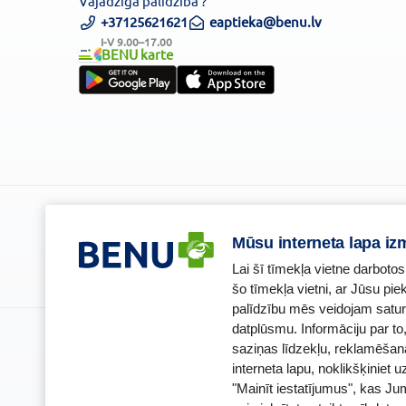
Vajadzīga palīdzība ?
+37125621621
eaptieka@benu.lv
I-V 9.00–17.00
BENU karte
Piesakies un esi pirmais, kas uzzina BENU jaunumus!
Mūsu interneta lapa iz
Lai šī tīmekļa vietne darbotos
šo tīmekļa vietni, ar Jūsu pi
palīdzību mēs veidojam satur
datplūsmu. Informāciju par t
BENU Aptieka Latvija, SIA
Licence
saziņas līdzekļu, reklamēšan
Juridiskā adrese / Faktiskā adrese:
Licences nu
interneta lapu, noklikšķiniet u
Noliktavu iela 5, Dreiliņi, Stopiņu novads, LV-2130
E-aptiekas k
Reģistrācijas Nr.: 40003252167
Aptiekas vad
"Mainīt iestatījumus", kas Ju
Sertificēta 