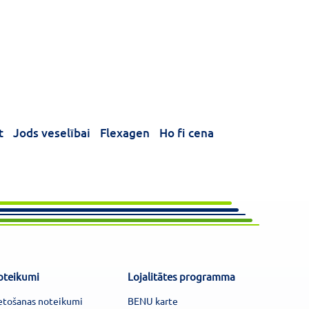
t
Jods veselībai
Flexagen
Ho fi cena
oteikumi
Lojalitātes programma
etošanas noteikumi
BENU karte