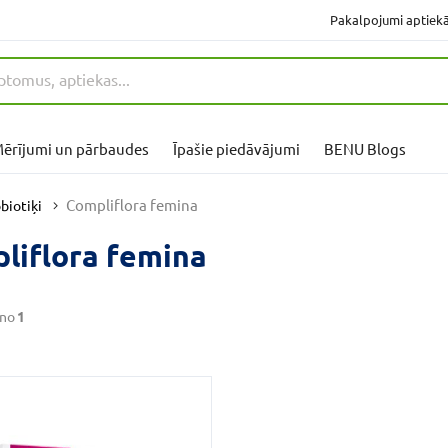
Pakalpojumi aptiek
ērījumi un pārbaudes
Īpašie piedāvājumi
BENU Blogs
Compliflora femina
biotiķi
liflora femina
no
1