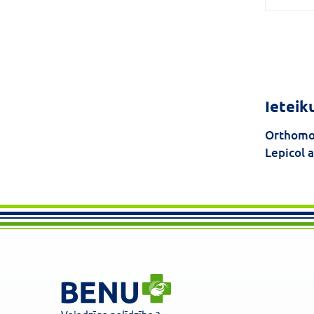
Ieteik
Orthomo
Lepicol 