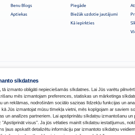
Benu Blogs
Piegāde
At
Aptiekas
Biežāk uzdotie jautājumi
Pr
Kā iepirkties
Sī
Vi
manto sīkdatnes
, tā izmanto obligāti nepieciešamās sīkdatnes. Lai Jūs varētu pilnvērt
ekrišanu mēs izmantojam preferences, statiskas un mārketinga sīkdat
u un reklāmas, nodrošinām sociālo saziņas līdzekļu funkcijas un ana
o, kā Jūs izmantojat mūsu tīmekļa vietni, mēs kopīgojam ar saviem so
Zāļu valsts aģent
as un analīzes partneriem. Lai apstiprinātu sīkdatņu izmantošanu un 
murs:
A00010
www.zva.gov.lv
z "Apstiprināt visus". Ja jūs vēlaties mainīt sīkdatņu iestatījumus, nokl
ontakti
Jersikas iela 15, Rīg
ītāja:
Tālr: 67 078 424
ms ļaus apskatīt detalizētu informāciju par izmantoto sīkdatņu veidiem
farmaceite: Jeļena Gončarova
E-pasts: info@zva.go