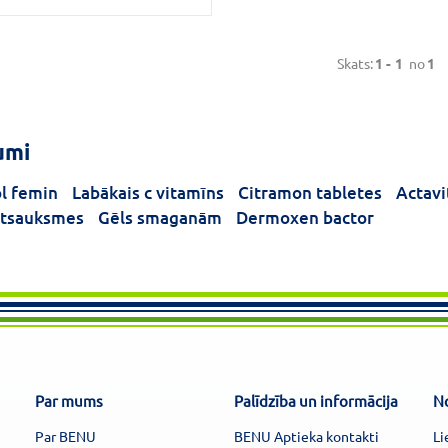
Skats:
1 -
1
no
1
umi
l femin
Labākais c vitamīns
Citramon tabletes
Actavi
atsauksmes
Gēls smaganām
Dermoxen bactor
Par mums
Palīdzība un informācija
N
Par BENU
BENU Aptieka kontakti
Li