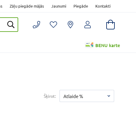
ās
Zāļu piegāde mājās
Jaunumi
Piegāde
Kontakti
BENU karte
Šķirot:
Atlaide %