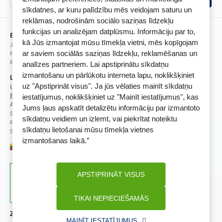
BENU lietotne
sīkdatnes, ar kuru palīdzību mēs veidojam saturu un
BENU lojalitātes programmas noteikumi
reklāmas, nodrošinām sociālo saziņas līdzekļu
funkcijas un analizējam datplūsmu. Informāciju par to,
BENU Aptieka Latvija, SIA
kā Jūs izmantojat mūsu tīmekļa vietni, mēs kopīgojam
Juridiskā adrese / Faktiskā adrese:
Noliktavu iela 5, Dreiliņi, Stopiņu novads, LV-2130
ar saviem sociālās saziņas līdzekļu, reklamēšanas un
Reģistrācijas Nr.: 40003252167
analīzes partneriem. Lai apstiprinātu sīkdatņu
izmantošanu un pārlūkotu interneta lapu, noklikšķiniet
Licence
uz "Apstiprināt visus". Ja jūs vēlaties mainīt sīkdatņu
Licences numurs:
A00010
E-aptiekas kontakti
iestatījumus, noklikšķiniet uz "Mainīt iestatījumus", kas
Aptiekas vadītāja:
Jums ļaus apskatīt detalizētu informāciju par izmantoto
Sertificēta farmaceite: Jeļena Gončarova
sīkdatņu veidiem un izlemt, vai piekrītat noteiktu
Reģistrācijas Nr.: F-0834
sīkdatņu lietošanai mūsu tīmekļa vietnes
Sertifikāta Nr.: 092.2020
izmantošanas laikā.”
APSTIPRINĀT VISUS
TIKAI NEPIECIEŠAMĀS
Zāļu valsts aģentūra
Veselības inspekcija
MAINĪT IESTATĪJUMUS