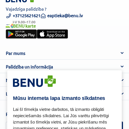
Vajadzīga palīdzība ?
+37125621621
eaptieka@benu.lv
I-V 9.00–17.00
BENU karte
Par mums
Par BENU
Palīdzība un informācija
Benu Blogs
BENU Aptieka kontakti
Noteikumi
Aptiekas
Piegāde
Lietošanas noteikumi
Lojalitātes programma
Biežāk uzdotie jautājumi
Mūsu interneta lapa izmanto sīkdatnes
Atteikuma tiesību veidlapa
Kā iepirkties
BENU karte
Privātuma politika
Lai šī tīmekļa vietne darbotos, tā izmanto obligāti
Senioru priekšrocības
Piesakies un esi pirmais, kas uzzina BENU jaunumus!
nepieciešamās sīkdatnes. Lai Jūs varētu pilnvērtīgi
Sīkfailu politika
izmantot šo tīmekļa vietni, ar Jūsu piekrišanu mēs
Īpašās priekšrocības
Videonovērošanas politika
izmantojam preferences, statiskas un mārketinga