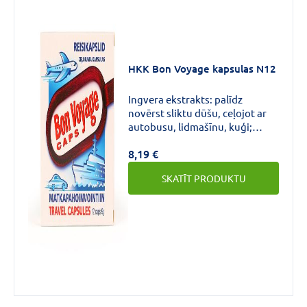
HKK Bon Voyage kapsulas N12
Ingvera ekstrakts: palīdz
novērst sliktu dūšu, ceļojot ar
autobusu, lidmašīnu, kuģi;
palīdz atvieglot gremošanu pie
8,19 €
pārēšanās.
SKATĪT PRODUKTU