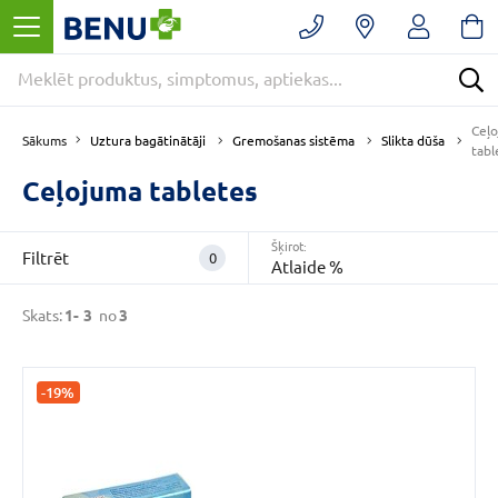
Filtrēt
Noņemt
filtrus
Kategorijas
Ceļ
E
Uztura bagātinātāji
Gremošanas sistēma
Slikta dūša
Sākums
tabl
-
APTIEKA
Ceļojuma tabletes
(3)
Gremošanas
Šķirot:
Filtrēt
0
sistēma
Atlaide %
(3)
Skats:
1-
3
no
3
Slikta
dūša
(3)
VAIRĀK
-19%
CENA