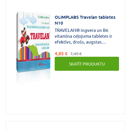
OLIMPLABS Travelan tabletes
N10
TRAVELAN® ingvera un B6
vitamīna ceļojuma tabletes ir
efektīvs, drošs, augstas
kvalitātes dabas produkts, kas
4,85 €
palīdzēs saglabāt ceļojuma
7,49 €
prieku un uzturēt labu
SKATĪT PRODUKTU
pašsajūtu ceļojot; piemērots
gan bērniem, gan
pieaugušajiem.Var lietot
grūtnieces un sievietes barojot
mazuli ar krūti.