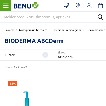
Filtrēt
Noņemt
filtrus
Kategorijas
Bērniem
Māmiņām un bērniem
Bērniem un zīdaiņiem
Bērnu kosmētik
Sākums
un
zīdaiņiem
BIODERMA ABCDerm
(2)
Bērnu
Šķirot:
Filtrēt
0
kosmētika
Atlaide %
un
higiēnas
Skats:
1-
2
no
2
līdzekļi
(2)
E
-
-55%
APTIEKA
(2)
VAIRĀK