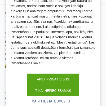
sīkdatnes, ar kuru palīdzību mēs veidojam saturu un
BENU lojalitātes programmas noteikumi
reklāmas, nodrošinām sociālo saziņas līdzekļu
funkcijas un analizējam datplūsmu. Informāciju par to,
BENU Aptieka Latvija, SIA
kā Jūs izmantojat mūsu tīmekļa vietni, mēs kopīgojam
Juridiskā adrese / Faktiskā adrese:
Noliktavu iela 5, Dreiliņi, Stopiņu novads, LV-2130
ar saviem sociālās saziņas līdzekļu, reklamēšanas un
Reģistrācijas Nr.: 40003252167
analīzes partneriem. Lai apstiprinātu sīkdatņu
izmantošanu un pārlūkotu interneta lapu, noklikšķiniet
Licence
uz "Apstiprināt visus". Ja jūs vēlaties mainīt sīkdatņu
Licences numurs:
A00010
E-aptiekas kontakti
iestatījumus, noklikšķiniet uz "Mainīt iestatījumus", kas
Aptiekas vadītāja:
Jums ļaus apskatīt detalizētu informāciju par izmantoto
Sertificēta farmaceite: Jeļena Gončarova
sīkdatņu veidiem un izlemt, vai piekrītat noteiktu
Reģistrācijas Nr.: F-0834
sīkdatņu lietošanai mūsu tīmekļa vietnes
Sertifikāta Nr.: 092.2020
izmantošanas laikā.”
APSTIPRINĀT VISUS
TIKAI NEPIECIEŠAMĀS
Zāļu valsts aģentūra
Veselības inspekcija
MAINĪT IESTATĪJUMUS
www.zva.gov.lv
www.vi.gov.lv