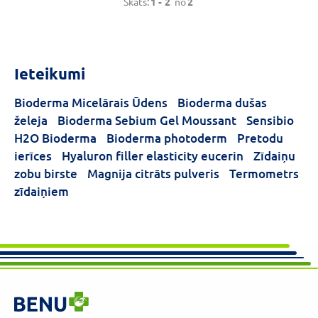
Skats:
1 -
2
no
2
Ieteikumi
Bioderma Micelārais Ūdens
Bioderma dušas
želeja
Bioderma Sebium Gel Moussant
Sensibio
H2O Bioderma
Bioderma photoderm
Pretodu
ierīces
Hyaluron filler elasticity eucerin
Zīdaiņu
zobu birste
Magnija citrāts pulveris
Termometrs
zīdaiņiem