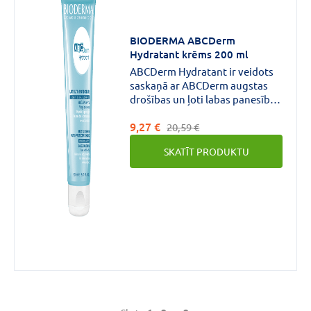
BIODERMA ABCDerm
Hydratant krēms 200 ml
ABCDerm Hydratant ir veidots
saskaņā ar ABCDerm augstas
drošības un ļoti labas panesības
saistībām.Šis maigais pieniņš
9,27 €
respektē zīdaiņu jutīgo ādu, jo
20,59 €
tam ir fizioloģisks p.H un tas
SKATĪT PRODUKTU
satur ļoti maigas, mitrinošas
sastāvdaļas.