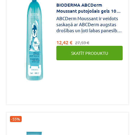
BIODERMA ABCDerm
Moussant putojošais gels 1000
CENA
ml
ABCDerm Moussant ir veidots
saskaņā ar ABCDerm augstas
€
€
līdz
drošības un ļoti labas panesības
saistībām.Šis maigais attīrošais
12,42 €
gels respektē visu ādas un matu
27,59 €
tipu, arī vistrauslāko, līdzsvaru,
SKATĪT PRODUKTU
pateicoties maigajai,
nenolobošajai attīrošajai bāzei.
Zīmols
BIODERMA
(2)
Forma
-55%
Gels
(1)