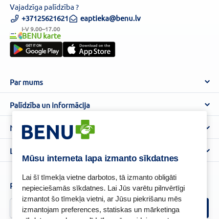
Vajadzīga palīdzība ?
+37125621621
eaptieka@benu.lv
I-V 9.00–17.00
BENU karte
Par mums
Par BENU
Palīdzība un informācija
Benu Blogs
BENU Aptieka kontakti
Noteikumi
Aptiekas
Piegāde
Lietošanas noteikumi
Lojalitātes programma
Biežāk uzdotie jautājumi
Mūsu interneta lapa izmanto sīkdatnes
Atteikuma tiesību veidlapa
Kā iepirkties
BENU karte
Privātuma politika
Lai šī tīmekļa vietne darbotos, tā izmanto obligāti
Senioru priekšrocības
Piesakies un esi pirmais, kas uzzina BENU jaunumus!
nepieciešamās sīkdatnes. Lai Jūs varētu pilnvērtīgi
Sīkfailu politika
izmantot šo tīmekļa vietni, ar Jūsu piekrišanu mēs
Īpašās priekšrocības
Videonovērošanas politika
izmantojam preferences, statiskas un mārketinga
BENU lietotne