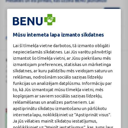
Piesakies un esi pirmais, kas uzzina BENU jaunumus!
Mūsu interneta lapa izmanto sīkdatnes
Šo vietni aizsargā „reCAPTCHA“, un uz to attiecas „Google“
privātuma
Google
politika
un
pakalpojumu sniegšanas noteikumi
.
Lai šī tīmekļa vietne darbotos, tā izmanto obligāti
reCAPTCHA
nepieciešamās sīkdatnes. Lai Jūs varētu pilnvērtīgi
izmantot šo tīmekļa vietni, ar Jūsu piekrišanu mēs
BENU Aptieka Latvija, SIA
Licence
izmantojam preferences, statiskas un mārketinga
Juridiskā adrese / Faktiskā adrese:
Licences numurs:
A00010
sīkdatnes, ar kuru palīdzību mēs veidojam saturu un
Noliktavu iela 5, Dreiliņi, Stopiņu
E-aptiekas kontakti
reklāmas, nodrošinām sociālo saziņas līdzekļu
novads, LV-2130
Aptiekas vadītāja:
Reģistrācijas Nr.: 40003252167
Sertificēta farmaceite: Jeļena
funkcijas un analizējam datplūsmu. Informāciju par
Gončarova
to, kā Jūs izmantojat mūsu tīmekļa vietni, mēs
Reģistrācijas Nr.: F-0834
kopīgojam ar saviem sociālās saziņas līdzekļu,
Sertifikāta Nr.: 215.2025
reklamēšanas un analīzes partneriem. Lai
apstiprinātu sīkdatņu izmantošanu un pārlūkotu
interneta lapu, noklikšķiniet uz "Apstiprināt visus".
Ja jūs vēlaties mainīt sīkdatņu iestatījumus,
noklikšķiniet uz "Mainīt iestatījumus", kas Jums ļaus